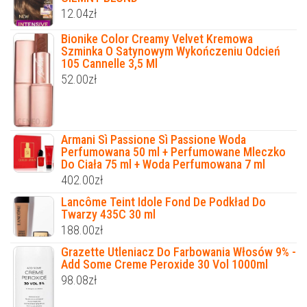
12.04
zł
Bionike Color Creamy Velvet Kremowa
Szminka O Satynowym Wykończeniu Odcień
105 Cannelle 3,5 Ml
52.00
zł
Armani Sì Passione Sì Passione Woda
Perfumowana 50 ml + Perfumowane Mleczko
Do Ciała 75 ml + Woda Perfumowana 7 ml
402.00
zł
Lancôme Teint Idole Fond De Podkład Do
Twarzy 435C 30 ml
188.00
zł
Grazette Utleniacz Do Farbowania Włosów 9% -
Add Some Creme Peroxide 30 Vol 1000ml
98.08
zł