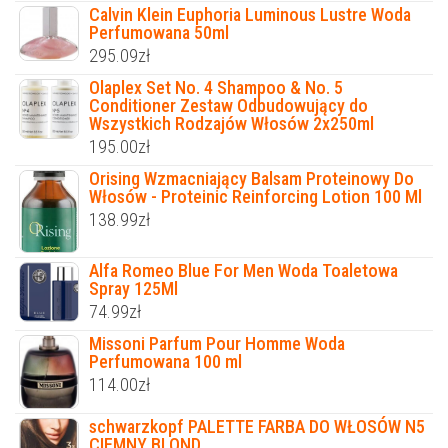
Calvin Klein Euphoria Luminous Lustre Woda
Perfumowana 50ml
295.09
zł
Olaplex Set No. 4 Shampoo & No. 5
Conditioner Zestaw Odbudowujący do
Wszystkich Rodzajów Włosów 2x250ml
195.00
zł
Orising Wzmacniający Balsam Proteinowy Do
Włosów - Proteinic Reinforcing Lotion 100 Ml
138.99
zł
Alfa Romeo Blue For Men Woda Toaletowa
Spray 125Ml
74.99
zł
Missoni Parfum Pour Homme Woda
Perfumowana 100 ml
114.00
zł
schwarzkopf PALETTE FARBA DO WŁOSÓW N5
CIEMNY BLOND