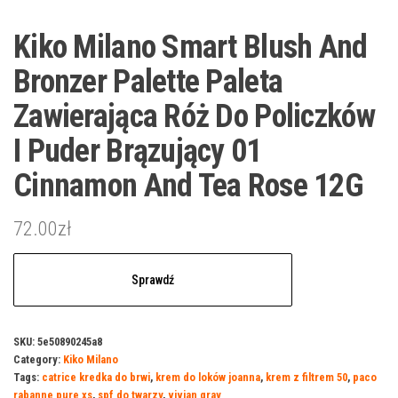
Kiko Milano Smart Blush And
Bronzer Palette Paleta
Zawierająca Róż Do Policzków
I Puder Brązujący 01
Cinnamon And Tea Rose 12G
72.00
zł
Sprawdź
SKU:
5e50890245a8
Category:
Kiko Milano
Tags:
catrice kredka do brwi
,
krem do loków joanna
,
krem z filtrem 50
,
paco
rabanne pure xs
,
spf do twarzy
,
vivian gray