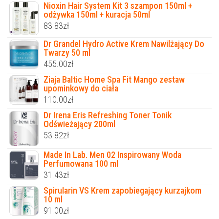
Nioxin Hair System Kit 3 szampon 150ml +
odżywka 150ml + kuracja 50ml
83.83
zł
Dr Grandel Hydro Active Krem Nawilżający Do
Twarzy 50 ml
455.00
zł
Ziaja Baltic Home Spa Fit Mango zestaw
upominkowy do ciała
110.00
zł
Dr Irena Eris Refreshing Toner Tonik
Odświeżający 200ml
53.82
zł
Made In Lab. Men 02 Inspirowany Woda
Perfumowana 100 ml
31.43
zł
Spirularin VS Krem zapobiegający kurzajkom
10 ml
91.00
zł