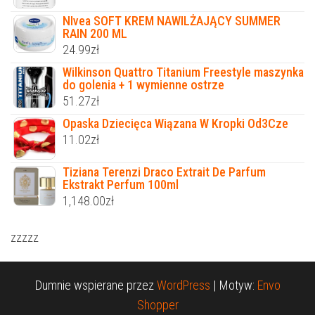
NIvea SOFT KREM NAWILŻAJĄCY SUMMER
RAIN 200 ML
24.99
zł
Wilkinson Quattro Titanium Freestyle maszynka
do golenia + 1 wymienne ostrze
51.27
zł
Opaska Dziecięca Wiązana W Kropki Od3Cze
11.02
zł
Tiziana Terenzi Draco Extrait De Parfum
Ekstrakt Perfum 100ml
1,148.00
zł
zzzzz
Dumnie wspierane przez
WordPress
|
Motyw:
Envo
Shopper