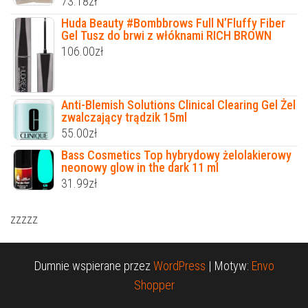
73.18
zł
Huda Beauty #Bombbrows Full N’Fluffy Fiber
Gel Tusz do brwi z włóknami RICH BROWN
106.00
zł
Anti-Blemish Solutions Clinical Clearing Gel Żel
zwalczający trądzik 15ml
55.00
zł
Bass Cosmetics Top hybrydowy żelolakierowy
neonowy glow in the dark 11 ml
31.99
zł
zzzzz
Dumnie wspierane przez
WordPress
|
Motyw:
Envo
Shopper