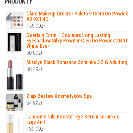
PRODUKTY
Clare Makeup Creator Paleta 9 Cieni Do Powiek
#3 9X1.4G
155.00
zł
Guerlain Ecrin 1 Couleurs Long Lasting
Eyeshadow Silky Powder Cień Do Powiek 2G 10
White Ever
50.00
zł
Misslyn Black Romance Szminka 3.5 G Adulting
38.49
zł
Ziaja Zestaw Kosmetyków Spa
54.99
zł
Lancome Cils Booster Eye Serum serum do
rzęs 4ml
139.00
zł