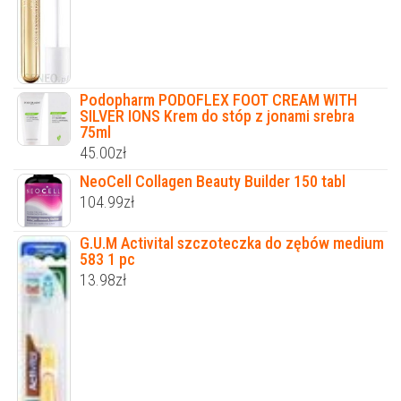
Podopharm PODOFLEX FOOT CREAM WITH
SILVER IONS Krem do stóp z jonami srebra
75ml
45.00
zł
NeoCell Collagen Beauty Builder 150 tabl
104.99
zł
G.U.M Activital szczoteczka do zębów medium
583 1 pc
13.98
zł