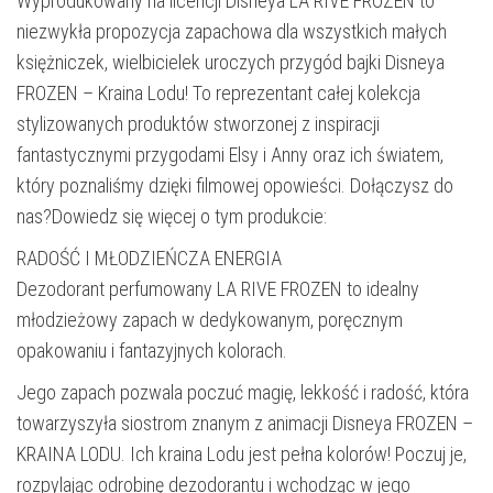
Wyprodukowany na licencji Disneya LA RIVE FROZEN to
niezwykła propozycja zapachowa dla wszystkich małych
księżniczek, wielbicielek uroczych przygód bajki Disneya
FROZEN – Kraina Lodu! To reprezentant całej kolekcja
stylizowanych produktów stworzonej z inspiracji
fantastycznymi przygodami Elsy i Anny oraz ich światem,
który poznaliśmy dzięki filmowej opowieści. Dołączysz do
nas?Dowiedz się więcej o tym produkcie:
RADOŚĆ I MŁODZIEŃCZA ENERGIA
Dezodorant perfumowany LA RIVE FROZEN to idealny
młodzieżowy zapach w dedykowanym, poręcznym
opakowaniu i fantazyjnych kolorach.
Jego zapach pozwala poczuć magię, lekkość i radość, która
towarzyszyła siostrom znanym z animacji Disneya FROZEN –
KRAINA LODU. Ich kraina Lodu jest pełna kolorów! Poczuj je,
rozpylając odrobinę dezodorantu i wchodząc w jego