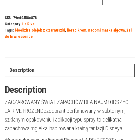
SKU:
79ed0458c878
Category:
La Rive
Tags:
bioelixire olejek z czarnuszki
,
lierac krem
,
nacomi maska algowa
,
żel
do brwi essence
Description
Description
ZACZAROWANY ŚWIAT ZAPACHÓW DLA NAJMŁODSZYCH:
LA RIVE FROZENDezodorant perfumowany w subtelnym,
szklanym opakowaniu i aplikacji typu spray to delikatna
zapachowa mgiełka inspirowana krainą fantazji Disneya.