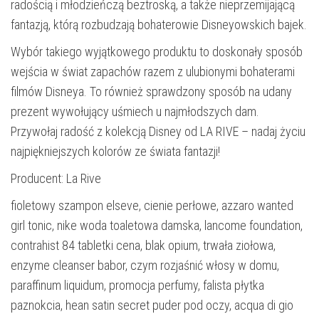
radością i młodzieńczą beztroską, a także nieprzemijającą
fantazją, którą rozbudzają bohaterowie Disneyowskich bajek.
Wybór takiego wyjątkowego produktu to doskonały sposób
wejścia w świat zapachów razem z ulubionymi bohaterami
filmów Disneya. To również sprawdzony sposób na udany
prezent wywołujący uśmiech u najmłodszych dam.
Przywołaj radość z kolekcją Disney od LA RIVE – nadaj życiu
najpiękniejszych kolorów ze świata fantazji!
Producent: La Rive
fioletowy szampon elseve, cienie perłowe, azzaro wanted
girl tonic, nike woda toaletowa damska, lancome foundation,
contrahist 84 tabletki cena, blak opium, trwała ziołowa,
enzyme cleanser babor, czym rozjaśnić włosy w domu,
paraffinum liquidum, promocja perfumy, falista płytka
paznokcia, hean satin secret puder pod oczy, acqua di gio