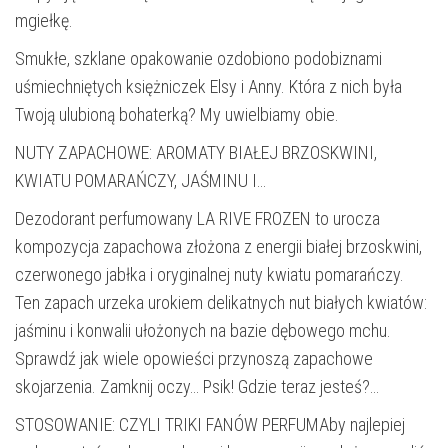
mgiełkę.
Smukłe, szklane opakowanie ozdobiono podobiznami
uśmiechniętych księżniczek Elsy i Anny. Która z nich była
Twoją ulubioną bohaterką? My uwielbiamy obie.
NUTY ZAPACHOWE: AROMATY BIAŁEJ BRZOSKWINI,
KWIATU POMARAŃCZY, JAŚMINU I…
Dezodorant perfumowany LA RIVE FROZEN to urocza
kompozycja zapachowa złożona z energii białej brzoskwini,
czerwonego jabłka i oryginalnej nuty kwiatu pomarańczy.
Ten zapach urzeka urokiem delikatnych nut białych kwiatów:
jaśminu i konwalii ułożonych na bazie dębowego mchu.
Sprawdź jak wiele opowieści przynoszą zapachowe
skojarzenia. Zamknij oczy… Psik! Gdzie teraz jesteś?…
STOSOWANIE: CZYLI TRIKI FANÓW PERFUMAby najlepiej