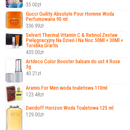
35.00
zł
Gucci Guility Absolute Pour Homme Woda
Perfumowana 90 ml
336.99
zł
Selvert Thermal Vitamin C & Retinol Zestaw
Pielęgnacyjny Na Dzień I Na Noc 50Ml + 30Ml +
Torebka Grartis
435.00
zł
Artdeco Color Booster balsam do ust 4 Rose
3g
40.21
zł
Aramis For Men woda toaletowa 110ml
123.48
zł
Davidoff Horizon Woda Toaletowa 125 ml
129.00
zł