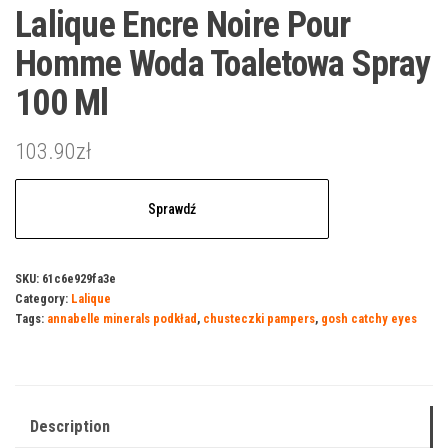
Lalique Encre Noire Pour
Homme Woda Toaletowa Spray
100 Ml
103.90
zł
Sprawdź
SKU:
61c6e929fa3e
Category:
Lalique
Tags:
annabelle minerals podkład
,
chusteczki pampers
,
gosh catchy eyes
Description