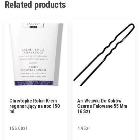
Related products
Christophe Robin Krem
Ari Wsuwki Do Koków
regenerujący na noc 150
Czarne Falowane 55 Mm
ml
16 Szt
156.00
zł
4.95
zł