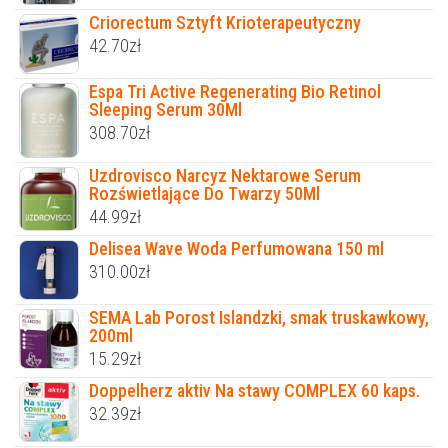
Criorectum Sztyft Krioterapeutyczny
42.70
zł
Espa Tri Active Regenerating Bio Retinol
Sleeping Serum 30Ml
308.70
zł
Uzdrovisco Narcyz Nektarowe Serum
Rozświetlające Do Twarzy 50Ml
44.99
zł
Delisea Wave Woda Perfumowana 150 ml
310.00
zł
SEMA Lab Porost Islandzki, smak truskawkowy,
200ml
15.29
zł
Doppelherz aktiv Na stawy COMPLEX 60 kaps.
32.39
zł