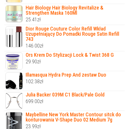
Hair Biology Hair Biology Revitalize &
Strengthen Maska 160Ml
25.41
zł
Dior Rouge Couture Color Refill Wkład
Uzupełniający Do Pomadki Rouge Satin Refill
743
146.00
zł
Ors Krem Do Stylizacji Lock & Twist 368 G
29.90
zł
Illamasqua Hydra Prep And zestaw Duo
102.38
zł
Julia Backer 039M C1 Black/Pale Gold
699.00
zł
Maybelline New York Master Contour sitck do
konturowania V-Shape Duo 02 Medium 7g
23.99
zł