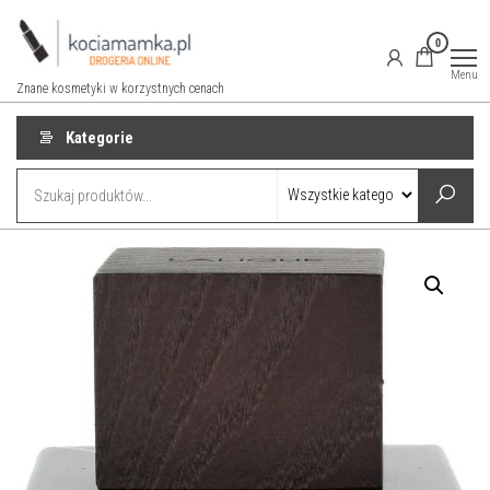
Przejdź
do
0
treści
Menu
Znane kosmetyki w korzystnych cenach
Kategorie