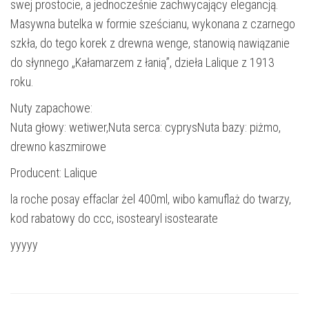
swej prostocie, a jednocześnie zachwycający elegancją.
Masywna butelka w formie sześcianu, wykonana z czarnego
szkła, do tego korek z drewna wenge, stanowią nawiązanie
do słynnego „Kałamarzem z łanią”, dzieła Lalique z 1913
roku.
Nuty zapachowe:
Nuta głowy: wetiwer,Nuta serca: cyprysNuta bazy: piżmo,
drewno kaszmirowe
Producent: Lalique
la roche posay effaclar żel 400ml, wibo kamuflaż do twarzy,
kod rabatowy do ccc, isostearyl isostearate
yyyyy