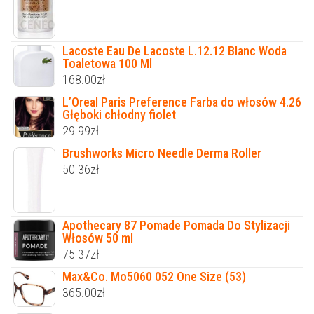
Lacoste Eau De Lacoste L.12.12 Blanc Woda
Toaletowa 100 Ml
168.00
zł
L’Oreal Paris Preference Farba do włosów 4.26
Głęboki chłodny fiolet
29.99
zł
Brushworks Micro Needle Derma Roller
50.36
zł
Apothecary 87 Pomade Pomada Do Stylizacji
Włosów 50 ml
75.37
zł
Max&Co. Mo5060 052 One Size (53)
365.00
zł