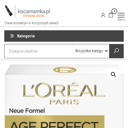
Przejdź
do
0
treści
Menu
Znane kosmetyki w korzystnych cenach
Kategorie