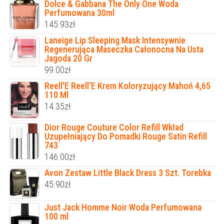
Dolce & Gabbana The Only One Woda
Perfumowana 30ml
145.93
zł
Laneige Lip Sleeping Mask Intensywnie
Regenerująca Maseczka Całonocna Na Usta
Jagoda 20 Gr
99.00
zł
Reell'E Reell‘E Krem ​​Koloryzujący Mahoń 4,65
110 Ml
14.35
zł
Dior Rouge Couture Color Refill Wkład
Uzupełniający Do Pomadki Rouge Satin Refill
743
146.00
zł
Avon Zestaw Little Black Dress 3 Szt. Torebka
45.90
zł
Just Jack Homme Noir Woda Perfumowana
100 ml