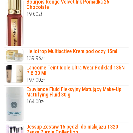
Bourjois Rouge Velvet Ink Pomadka 26
Chocolate
19.60
zł
Heliotrop Multiactive Krem pod oczy 15ml
139.95
zł
Lancome Teint Idole Ultra Wear Podkład 135N
P B 30 Ml
197.00
zł
Exuviance Fluid Fleksyjny Matujący Make-Up
Mattifying Fluid 30 g
164.00
zł
Jessup Zestaw 15 pędzli do makijażu T320
Pansy Purple Collection