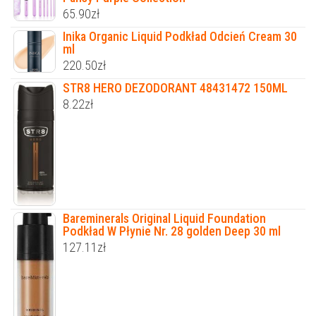
65.90
zł
Inika Organic Liquid Podkład Odcień Cream 30
ml
220.50
zł
STR8 HERO DEZODORANT 48431472 150ML
8.22
zł
Bareminerals Original Liquid Foundation
Podkład W Płynie Nr. 28 golden Deep 30 ml
127.11
zł