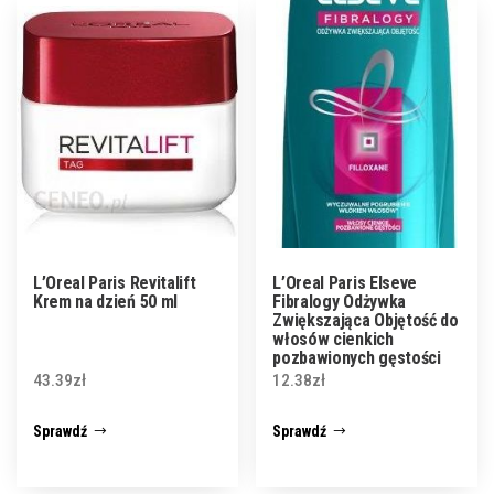
L’Oreal Paris Revitalift
L’Oreal Paris Elseve
Krem na dzień 50 ml
Fibralogy Odżywka
Zwiększająca Objętość do
włosów cienkich
pozbawionych gęstości
200 ml
43.39
zł
12.38
zł
Sprawdź
Sprawdź