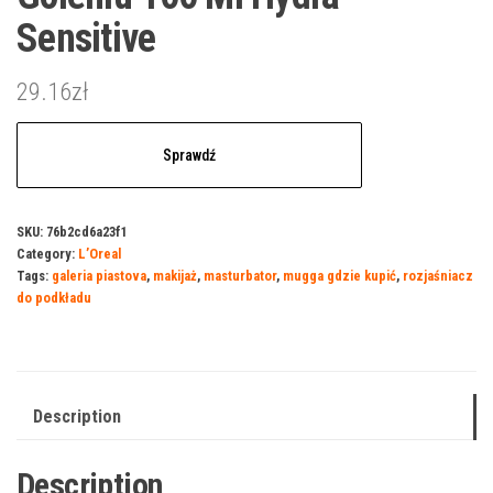
Sensitive
29.16
zł
Sprawdź
SKU:
76b2cd6a23f1
Category:
L’Oreal
Tags:
galeria piastova
,
makijaż
,
masturbator
,
mugga gdzie kupić
,
rozjaśniacz
do podkładu
Description
Description