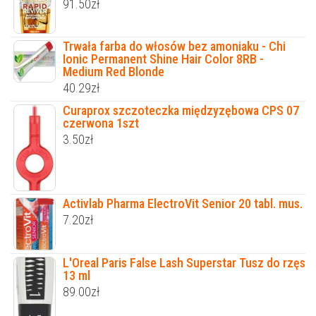
91.50
zł
Trwała farba do włosów bez amoniaku - Chi
Ionic Permanent Shine Hair Color 8RB -
Medium Red Blonde
40.29
zł
Curaprox szczoteczka międzyzębowa CPS 07
czerwona 1szt
3.50
zł
Activlab Pharma ElectroVit Senior 20 tabl. mus.
7.20
zł
L'Oreal Paris False Lash Superstar Tusz do rzęs
13 ml
89.00
zł