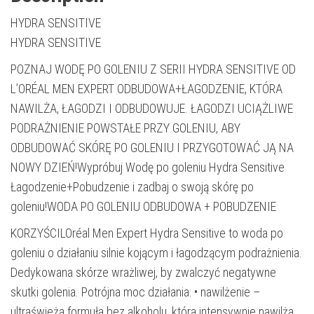
HYDRA SENSITIVE
HYDRA SENSITIVE
POZNAJ WODĘ PO GOLENIU Z SERII HYDRA SENSITIVE OD
L’ORÉAL MEN EXPERT ODBUDOWA+ŁAGODZENIE, KTÓRA
NAWILŻA, ŁAGODZI I ODBUDOWUJE. ŁAGODZI UCIĄŻLIWE
PODRAŻNIENIE POWSTAŁE PRZY GOLENIU, ABY
ODBUDOWAĆ SKÓRĘ PO GOLENIU I PRZYGOTOWAĆ JĄ NA
NOWY DZIEŃ!Wypróbuj Wodę po goleniu Hydra Sensitive
Łagodzenie+Pobudzenie i zadbaj o swoją skórę po
goleniu!WODA PO GOLENIU ODBUDOWA + POBUDZENIE
KORZYŚCILOréal Men Expert Hydra Sensitive to woda po
goleniu o działaniu silnie kojącym i łagodzącym podrażnienia.
Dedykowana skórze wrażliwej, by zwalczyć negatywne
skutki golenia. Potrójna moc działania: • nawilżenie –
ultraświeża formuła bez alkoholu, która intensywnie nawilża