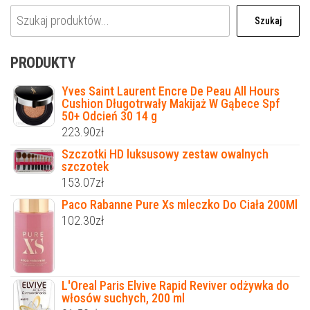
Szukaj
PRODUKTY
Yves Saint Laurent Encre De Peau All Hours
Cushion Długotrwały Makijaż W Gąbece Spf
50+ Odcień 30 14 g
223.90
zł
Szczotki HD luksusowy zestaw owalnych
szczotek
153.07
zł
Paco Rabanne Pure Xs mleczko Do Ciała 200Ml
102.30
zł
L'Oreal Paris Elvive Rapid Reviver odżywka do
włosów suchych, 200 ml