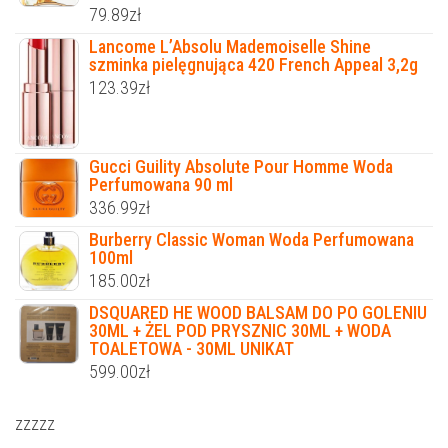
79.89
zł
Lancome L’Absolu Mademoiselle Shine
szminka pielęgnująca 420 French Appeal 3,2g
123.39
zł
Gucci Guility Absolute Pour Homme Woda
Perfumowana 90 ml
336.99
zł
Burberry Classic Woman Woda Perfumowana
100ml
185.00
zł
DSQUARED HE WOOD BALSAM DO PO GOLENIU
30ML + ŻEL POD PRYSZNIC 30ML + WODA
TOALETOWA - 30ML UNIKAT
599.00
zł
zzzzz