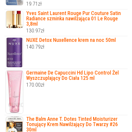
19.71
zł
Yves Saint Laurent Rouge Pur Couture Satin
Radiance szminka nawilżająca 01 Le Rouge
3,8ml
130.97
zł
NUXE Detox Nuxellence krem na noc 50ml
140.79
zł
Germaine De Capuccini Hd Lipo Control Żel
Wyszczuplający Do Ciała 125 ml
170.00
zł
The Balm Anne T. Dotes Tinted Moisturizer
Tonujący Krem Nawilżający Do Twarzy #26
30ml