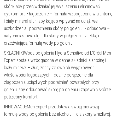
skórę, aby przeciwdziałać jej wysuszeniu i eliminować
dyskomfort. • łagodzenie – formuła wzbogacona w alantoinę
i biały minerał ałun, aby kojąco wpływać na uciążliwe
uszkodzenia i podrażnienia skóry po goleniu. • odbudowa –
natychmiastowa ulga dla skóry w połączeniu z lekką i
orzeźwiającą formułą wody po goleniu.
SKŁADNIKIWoda po goleniu Hydra Sensitive od L’Oréal Men
Expert została wzbogacona w cenne składniki: alantoinę i
biały minerał – ałun, znany ze swoich wyjątkowych
właściwości łagodzących. Idealne połączenie dla
złagodzenia uciążliwych podrażnień powstałych przy
goleniu, aby odbudować skórę po goleniu i zapewnić skórze
potrzebny komfort.
INNOWACJEMen Expert przedstawia swoją pierwszą
formułę wody po goleniu bez alkoholu – dla skóry wrażliwej.