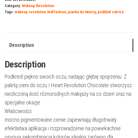
Category:
Makeup Revolution
Tags:
makeup revolution maffashion
,
pianka do twarzy
,
podklad catrice
Description
Description
Podkreśl piękno swoich oczu, nadając głębię spojrzeniu. Z
paletą cieni do oczu I Heart Revolution Chocolate stworzysz
niezliczoną ilość różnorodnych makijaży na co dzień oraz na
specjalne okazje.
Właściwości:
mocno pigmentowane cienie zapewniają długotrwały
efektłatwa aplikacja i rozprowadzenie na powiekachnie
osypują siękombinacja kolorów idealna zarówno dla