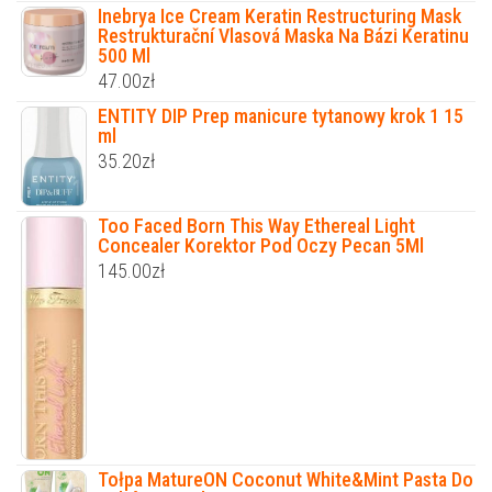
Inebrya Ice Cream Keratin Restructuring Mask
Restrukturační Vlasová Maska Na Bázi Keratinu
500 Ml
47.00
zł
ENTITY DIP Prep manicure tytanowy krok 1 15
ml
35.20
zł
Too Faced Born This Way Ethereal Light
Concealer Korektor Pod Oczy Pecan 5Ml
145.00
zł
Tołpa MatureON Coconut White&Mint Pasta Do