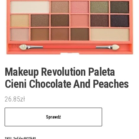
Makeup Revolution Paleta
Cieni Chocolate And Peaches
26.85
zł
Sprawdź
SKU:
2efde4922b81