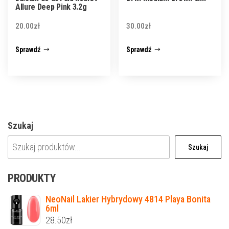
Allure Deep Pink 3.2g
20.00
zł
30.00
zł
Sprawdź
Sprawdź
Szukaj
Szukaj
PRODUKTY
NeoNail Lakier Hybrydowy 4814 Playa Bonita
6ml
28.50
zł