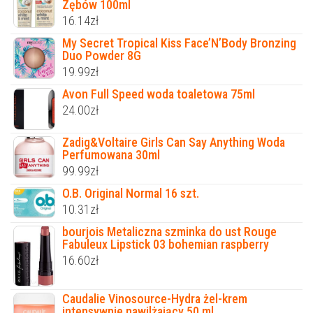
Zębów 100ml
16.14
zł
My Secret Tropical Kiss Face’N’Body Bronzing
Duo Powder 8G
19.99
zł
Avon Full Speed woda toaletowa 75ml
24.00
zł
Zadig&Voltaire Girls Can Say Anything Woda
Perfumowana 30ml
99.99
zł
O.B. Original Normal 16 szt.
10.31
zł
bourjois Metaliczna szminka do ust Rouge
Fabuleux Lipstick 03 bohemian raspberry
16.60
zł
Caudalie Vinosource-Hydra żel-krem
intensywnie nawilżający 50 ml