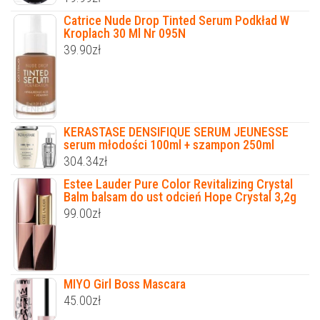
Catrice Nude Drop Tinted Serum Podkład W
Kroplach 30 Ml Nr 095N
39.90
zł
KERASTASE DENSIFIQUE SERUM JEUNESSE
serum młodości 100ml + szampon 250ml
304.34
zł
Estee Lauder Pure Color Revitalizing Crystal
Balm balsam do ust odcień Hope Crystal 3,2g
99.00
zł
MIYO Girl Boss Mascara
45.00
zł