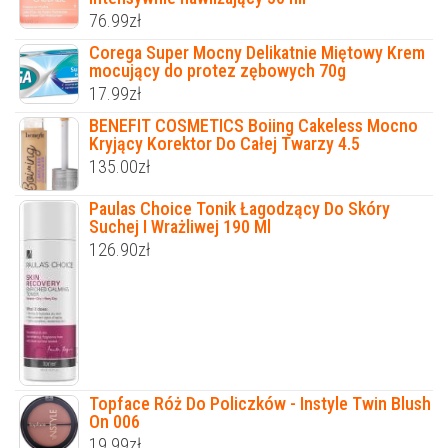
76.99
zł
Corega Super Mocny Delikatnie Miętowy Krem
mocujący do protez zębowych 70g
17.99
zł
BENEFIT COSMETICS Boiing Cakeless Mocno
Kryjący Korektor Do Całej Twarzy 4.5
135.00
zł
Paulas Choice Tonik Łagodzący Do Skóry
Suchej I Wrażliwej 190 Ml
126.90
zł
Topface Róż Do Policzków - Instyle Twin Blush
On 006
19.99
zł