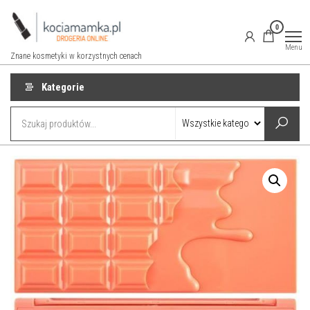
Przejdź
do
0
treści
Menu
Znane kosmetyki w korzystnych cenach
Kategorie