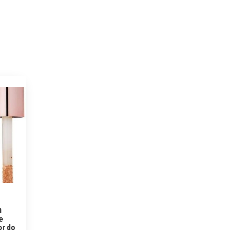
n
e
or do