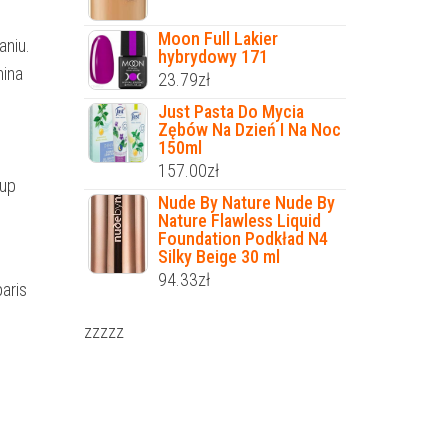
Moon Full Lakier
niu.
hybrydowy 171
mina
23.79
zł
Just Pasta Do Mycia
Zębów Na Dzień I Na Noc
150ml
157.00
zł
eup
Nude By Nature Nude By
Nature Flawless Liquid
Foundation Podkład N4
Silky Beige 30 ml
94.33
zł
paris
zzzzz