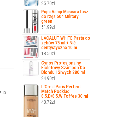
25.70
zł
Pupa Vamp Mascara tusz
do rzęs 504 Military
green
51.99
zł
LACALUT WHITE Pasta do
zębów 75 ml + Nić
dentystyczna 10 m
18.50
zł
Cynos Profesjonalny
Fioletowy Szampon Do
Blondu I Siwych 280 ml
24.90
zł
L'Oreal Paris Perfect
Match Podkład
keup
8.5.D/8.5.W Toffee 30 ml
48.72
zł