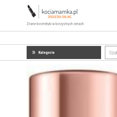
Przejdź
do
treści
Znane kosmetyki w korzystnych cenach
Kategorie