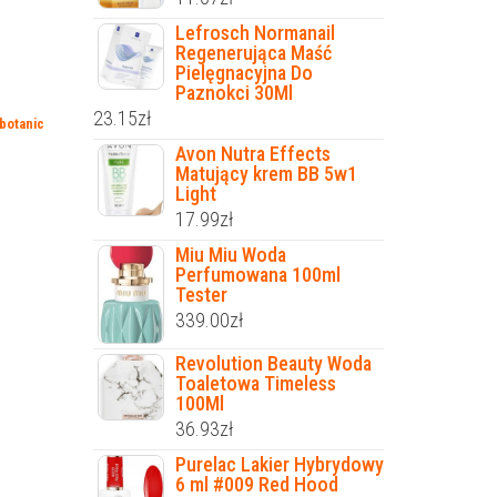
Lefrosch Normanail
Regenerująca Maść
Pielęgnacyjna Do
Paznokci 30Ml
23.15
zł
 botanic
Avon Nutra Effects
Matujący krem BB 5w1
Light
17.99
zł
Miu Miu Woda
Perfumowana 100ml
Tester
339.00
zł
Revolution Beauty Woda
Toaletowa Timeless
100Ml
36.93
zł
Purelac Lakier Hybrydowy
6 ml #009 Red Hood