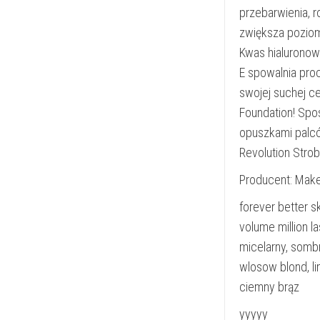
przebarwienia, 
zwiększa poziom
Kwas hialuronow
E spowalnia pro
swojej suchej c
Foundation! Spos
opuszkami palcó
Revolution Strob
Producent: Make
forever better sk
volume million l
micelarny, sombr
wlosow blond, li
ciemny brąz
yyyyy