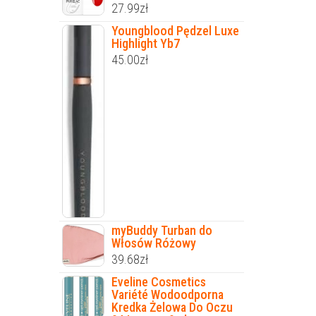
27.99
zł
Youngblood Pędzel Luxe
Highlight Yb7
45.00
zł
myBuddy Turban do
Włosów Różowy
39.68
zł
Eveline Cosmetics
Variété Wodoodporna
Kredka Żelowa Do Oczu