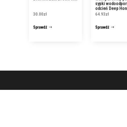
sypki wodoodpor
odcień Deep Hon
g
30.00
zł
64.93
zł
Sprawdź
Sprawdź