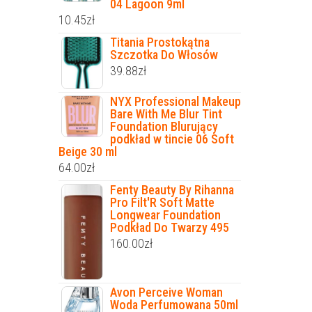
04 Lagoon 9ml
10.45
zł
Titania Prostokątna
Szczotka Do Włosów
39.88
zł
NYX Professional Makeup
Bare With Me Blur Tint
Foundation Blurujący
podkład w tincie 06 Soft
Beige 30 ml
64.00
zł
Fenty Beauty By Rihanna
Pro Filt'R Soft Matte
Longwear Foundation
Podkład Do Twarzy 495
160.00
zł
Avon Perceive Woman
Woda Perfumowana 50ml