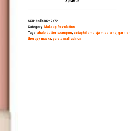
Sprawdź
SKU:
8adb382d7a72
Category:
Makeup Revolution
Tags:
ahalo butter szampon
,
cetaphil emulsja micelarna
,
garnier
therapy maska
,
paleta maffashion