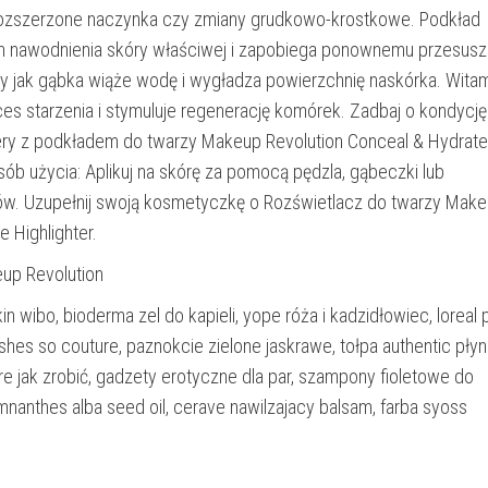
rozszerzone naczynka czy zmiany grudkowo-krostkowe. Podkład
 nawodnienia skóry właściwej i zapobiega ponownemu przesusza
y jak gąbka wiąże wodę i wygładza powierzchnię naskórka. Wita
ces starzenia i stymuluje regenerację komórek. Zadbaj o kondycję
ery z podkładem do twarzy Makeup Revolution Conceal & Hydrate
ób użycia: Aplikuj na skórę za pomocą pędzla, gąbeczki lub
w. Uzupełnij swoją kosmetyczkę o Rozświetlacz do twarzy Mak
e Highlighter.
up Revolution
in wibo, bioderma zel do kapieli, yope róża i kadzidłowiec, loreal 
ashes so couture, paznokcie zielone jaskrawe, tołpa authentic płyn
e jak zrobić, gadzety erotyczne dla par, szampony fioletowe do
mnanthes alba seed oil, cerave nawilzajacy balsam, farba syoss