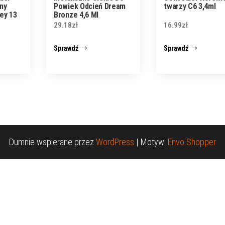
ny
Powiek Odcień Dream
twarzy C6 3,4ml
ey 13
Bronze 4,6 Ml
29.18
zł
16.99
zł
Sprawdź
Sprawdź
Dumnie wspierane przez
WordPress
|
Motyw:
Envo Shopper