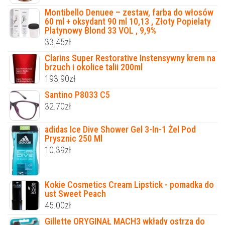
Montibello Denuee – zestaw, farba do włosów
60 ml + oksydant 90 ml 10,13 , Złoty Popielaty
Platynowy Blond 33 VOL , 9,9%
33.45
zł
Clarins Super Restorative Instensywny krem na
brzuch i okolice talii 200ml
193.90
zł
Santino P8033 C5
32.70
zł
adidas Ice Dive Shower Gel 3-In-1 Żel Pod
Prysznic 250 Ml
10.39
zł
Kokie Cosmetics Cream Lipstick - pomadka do
ust Sweet Peach
45.00
zł
Gillette ORYGINAŁ MACH3 wkłady ostrza do