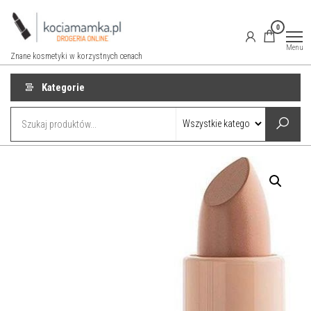
Przejdź
do
0
treści
Menu
Znane kosmetyki w korzystnych cenach
Kategorie