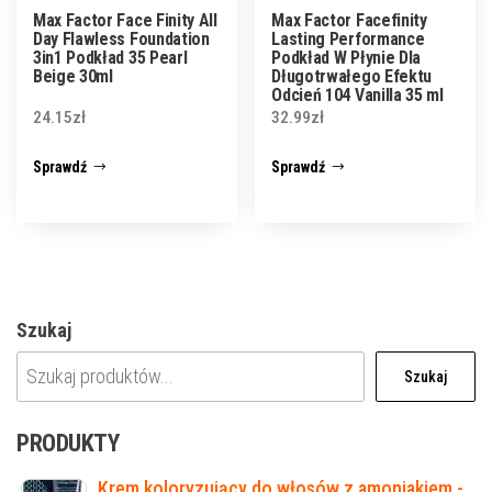
Max Factor Face Finity All
Max Factor Facefinity
Day Flawless Foundation
Lasting Performance
3in1 Podkład 35 Pearl
Podkład W Płynie Dla
Beige 30ml
Długotrwałego Efektu
Odcień 104 Vanilla 35 ml
24.15
zł
32.99
zł
Sprawdź
Sprawdź
Szukaj
Szukaj
PRODUKTY
Krem koloryzujący do włosów z amoniakiem -