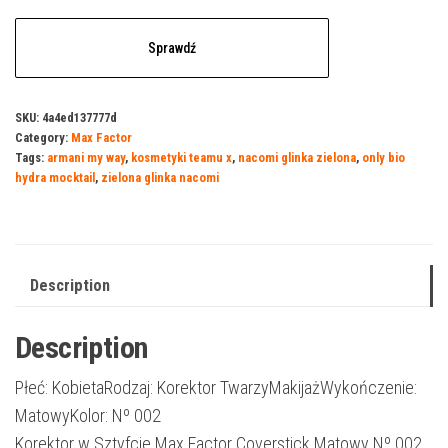
Sprawdź
SKU:
4a4ed137777d
Category:
Max Factor
Tags:
armani my way
,
kosmetyki teamu x
,
nacomi glinka zielona
,
only bio
hydra mocktail
,
zielona glinka nacomi
Description
Description
Płeć: KobietaRodzaj: Korektor TwarzyMakijażWykończenie:
MatowyKolor: Nº 002
Korektor w Sztyfcie Max Factor Coverstick Matowy Nº 002