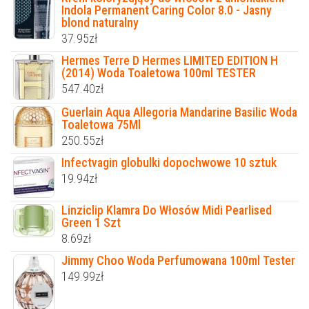
Indola Permanent Caring Color 8.0 - Jasny
blond naturalny
37.95
zł
Hermes Terre D Hermes LIMITED EDITION H
(2014) Woda Toaletowa 100ml TESTER
547.40
zł
Guerlain Aqua Allegoria Mandarine Basilic Woda
Toaletowa 75Ml
250.55
zł
Infectvagin globulki dopochwowe 10 sztuk
19.94
zł
Linziclip Klamra Do Włosów Midi Pearlised
Green 1 Szt
8.69
zł
Jimmy Choo Woda Perfumowana 100ml Tester
149.99
zł