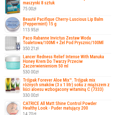
maszynki 8 sztuk
75.00
zł
Beauté Pacifique Cherry-Luscious Lip Balm
(Peppermint) 15 g
113.95
zł
Paco Rabanne Invictus Zestaw Woda
Toaletowa/100Ml + Żel Pod Prysznic/100Ml
350.21
zł
Lancer Redness Relief Intense With Manuka
Honey Krem Do Twarzy Przeciw
Zaczerwienieniom 50 ml
530.00
zł
Trójpak Forever Aloe Mix™. Trójpak mix
różnych smaków (3 x 1 litr) soku z miąższem z
liści aloesu wzbogacony witaminą C (7333)
330.00
zł
CATRICE All Matt Shine Control Powder
Healthy Look - Puder matujący 200
14.70
zł