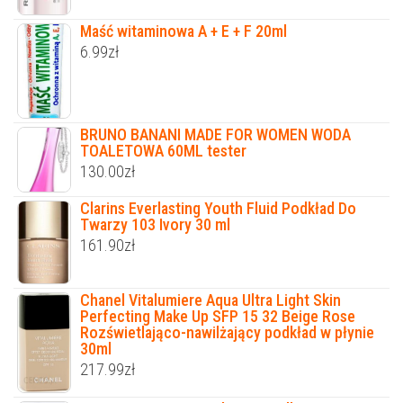
Maść witaminowa A + E + F 20ml
6.99
zł
BRUNO BANANI MADE FOR WOMEN WODA
TOALETOWA 60ML tester
130.00
zł
Clarins Everlasting Youth Fluid Podkład Do
Twarzy 103 Ivory 30 ml
161.90
zł
Chanel Vitalumiere Aqua Ultra Light Skin
Perfecting Make Up SFP 15 32 Beige Rose
Rozświetlająco-nawilżający podkład w płynie
30ml
217.99
zł