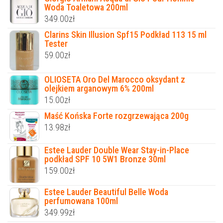
Woda Toaletowa 200ml
349.00
zł
Clarins Skin Illusion Spf15 Podkład 113 15 ml
Tester
59.00
zł
OLIOSETA Oro Del Marocco oksydant z
olejkiem arganowym 6% 200ml
15.00
zł
Maść Końska Forte rozgrzewająca 200g
13.98
zł
Estee Lauder Double Wear Stay-in-Place
podkład SPF 10 5W1 Bronze 30ml
159.00
zł
Estee Lauder Beautiful Belle Woda
perfumowana 100ml
349.99
zł