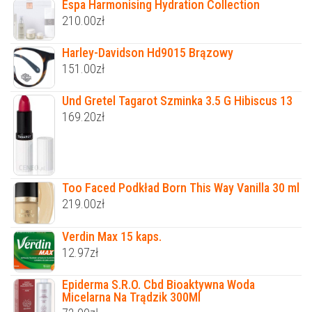
Espa Harmonising Hydration Collection
210.00
zł
Harley-Davidson Hd9015 Brązowy
151.00
zł
Und Gretel Tagarot Szminka 3.5 G Hibiscus 13
169.20
zł
Too Faced Podkład Born This Way Vanilla 30 ml
219.00
zł
Verdin Max 15 kaps.
12.97
zł
Epiderma S.R.O. Cbd Bioaktywna Woda
Micelarna Na Trądzik 300Ml