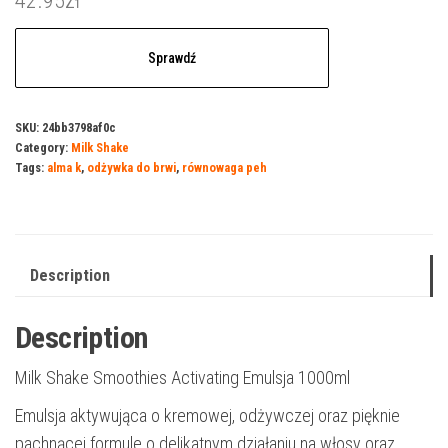
42.95
zł
Sprawdź
SKU:
24bb3798af0c
Category:
Milk Shake
Tags:
alma k
,
odżywka do brwi
,
równowaga peh
Description
Description
Milk Shake Smoothies Activating Emulsja 1000ml
Emulsja aktywująca o kremowej, odżywczej oraz pięknie
pachnącej formule o delikatnym działaniu na włosy oraz