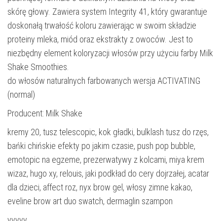
skórę głowy. Zawiera system Integrity 41, który gwarantuje
doskonałą trwałość koloru zawierając w swoim składzie
proteiny mleka, miód oraz ekstrakty z owoców. Jest to
niezbędny element koloryzacji włosów przy użyciu farby Milk
Shake Smoothies.
do włosów naturalnych farbowanych wersja ACTIVATING
(normal)
Producent: Milk Shake
kremy 20, tusz telescopic, kok gładki, bulklash tusz do rzęs,
bańki chińskie efekty po jakim czasie, push pop bubble,
emotopic na egzeme, prezerwatywy z kolcami, miya krem
wizaz, hugo xy, relouis, jaki podkład do cery dojrzałej, acatar
dla dzieci, affect roz, nyx brow gel, włosy zimne kakao,
eveline brow art duo swatch, dermaglin szampon
yyyyy