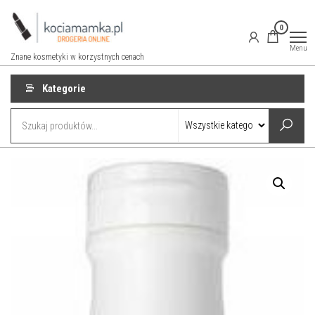
Przejdź
do
0
treści
Menu
Znane kosmetyki w korzystnych cenach
Kategorie