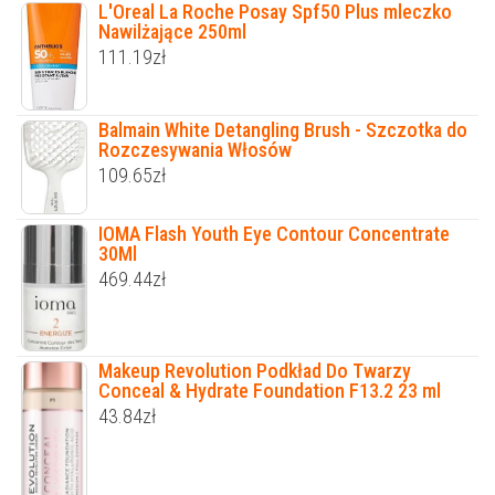
L'Oreal La Roche Posay Spf50 Plus mleczko
Nawilżające 250ml
111.19
zł
Balmain White Detangling Brush - Szczotka do
Rozczesywania Włosów
109.65
zł
IOMA Flash Youth Eye Contour Concentrate
30Ml
469.44
zł
Makeup Revolution Podkład Do Twarzy
Conceal & Hydrate Foundation F13.2 23 ml
43.84
zł