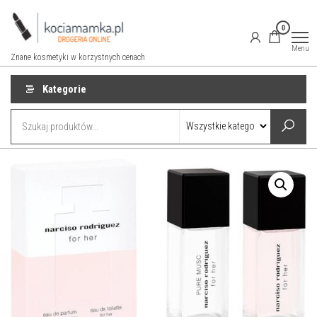
Przejdź
do
0
treści
Menu
Znane kosmetyki w korzystnych cenach
Kategorie