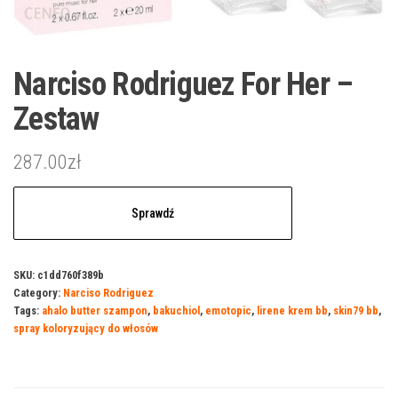
Narciso Rodriguez For Her –
Zestaw
287.00
zł
Sprawdź
SKU:
c1dd760f389b
Category:
Narciso Rodriguez
Tags:
ahalo butter szampon
,
bakuchiol
,
emotopic
,
lirene krem bb
,
skin79 bb
,
spray koloryzujący do włosów