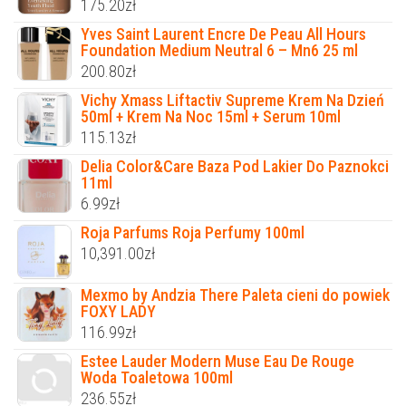
175.20
zł
Yves Saint Laurent Encre De Peau All Hours
Foundation Medium Neutral 6 – Mn6 25 ml
200.80
zł
Vichy Xmass Liftactiv Supreme Krem Na Dzień
50ml + Krem Na Noc 15ml + Serum 10ml
115.13
zł
Delia Color&Care Baza Pod Lakier Do Paznokci
11ml
6.99
zł
Roja Parfums Roja Perfumy 100ml
10,391.00
zł
Mexmo by Andzia There Paleta cieni do powiek
FOXY LADY
116.99
zł
Estee Lauder Modern Muse Eau De Rouge
Woda Toaletowa 100ml
236.55
zł