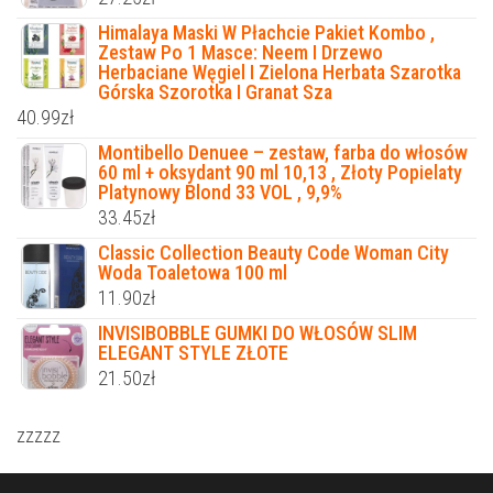
Himalaya Maski W Płachcie Pakiet Kombo ,
Zestaw Po 1 Masce: Neem I Drzewo
Herbaciane Węgiel I Zielona Herbata Szarotka
Górska Szorotka I Granat Sza
40.99
zł
Montibello Denuee – zestaw, farba do włosów
60 ml + oksydant 90 ml 10,13 , Złoty Popielaty
Platynowy Blond 33 VOL , 9,9%
33.45
zł
Classic Collection Beauty Code Woman City
Woda Toaletowa 100 ml
11.90
zł
INVISIBOBBLE GUMKI DO WŁOSÓW SLIM
ELEGANT STYLE ZŁOTE
21.50
zł
zzzzz