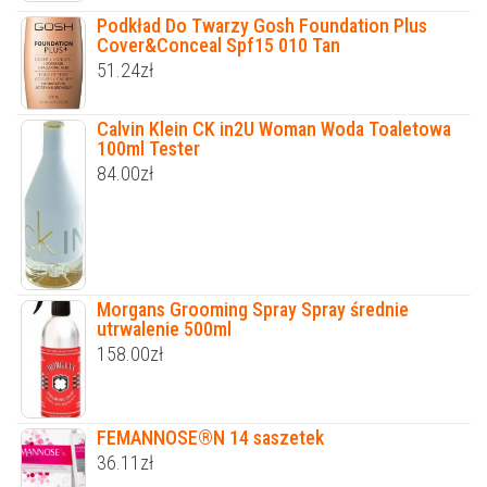
Podkład Do Twarzy Gosh Foundation Plus
Cover&Conceal Spf15 010 Tan
51.24
zł
Calvin Klein CK in2U Woman Woda Toaletowa
100ml Tester
84.00
zł
Morgans Grooming Spray Spray średnie
utrwalenie 500ml
158.00
zł
FEMANNOSE®N 14 saszetek
36.11
zł