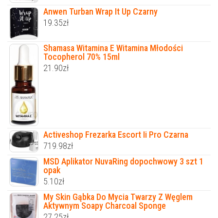
Anwen Turban Wrap It Up Czarny
19.35
zł
Shamasa Witamina E Witamina Młodości
Tocopherol 70% 15ml
21.90
zł
Activeshop Frezarka Escort Ii Pro Czarna
719.98
zł
MSD Aplikator NuvaRing dopochwowy 3 szt 1
opak
5.10
zł
My Skin Gąbka Do Mycia Twarzy Z Węglem
Aktywnym Soapy Charcoal Sponge
27.25
zł