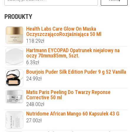
PRODUKTY
Health Labs Care Glow On Maska
OczyszczającoRozjaśniająca 50 Ml
118.29
zł
Hartmann EYCOPAD Opatrunek niejałowy na
oczy 70mmx85mm, 5szt.
6.39
zł
Bourjois Puder Silk Edition Puder 9 g 52 Vanilla
24.99
zł
Matis Paris Peeling Do Twarzy Reponse
Corrective 50 ml
248.00
zł
Nutridome African Mango 60 Kapsułek 43 G
27.00
zł