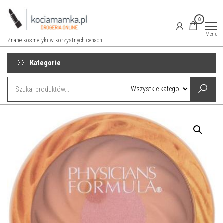
Przejdź
do
0
treści
Menu
Znane kosmetyki w korzystnych cenach
Kategorie