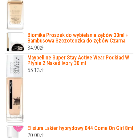
Biomika Proszek do wybielania zębów 30ml +
Bambusowa Szczoteczka do zębów Czarna
34.90
zł
Maybelline Super Stay Active Wear Podkład W
Płynie 2 Naked Ivory 30 ml
55.13
zł
Elisium Lakier hybrydowy 044 Come On Girl 8ml
20.00
zł