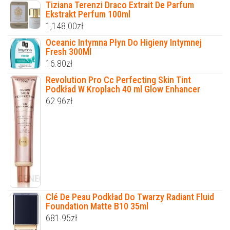
Tiziana Terenzi Draco Extrait De Parfum
Ekstrakt Perfum 100ml
1,148.00
zł
Oceanic Intymna Płyn Do Higieny Intymnej
Fresh 300Ml
16.80
zł
Revolution Pro Cc Perfecting Skin Tint
Podkład W Kroplach 40 ml Glow Enhancer
62.96
zł
Clé De Peau Podkład Do Twarzy Radiant Fluid
Foundation Matte B10 35ml
681.95
zł