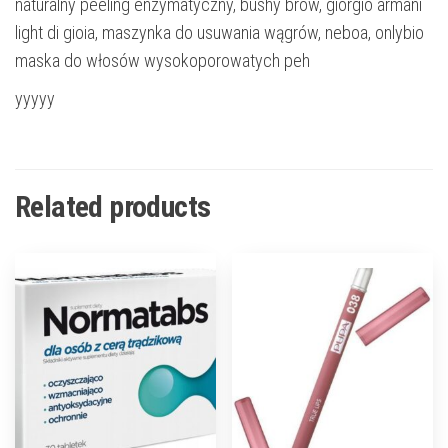
naturalny peeling enzymatyczny, bushy brow, giorgio armani
light di gioia, maszynka do usuwania wągrów, neboa, onlybio
maska do włosów wysokoporowatych peh
yyyyy
Related products