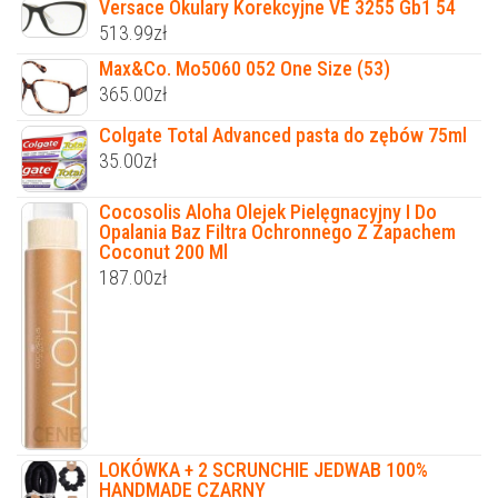
Versace Okulary Korekcyjne VE 3255 Gb1 54
513.99
zł
Max&Co. Mo5060 052 One Size (53)
365.00
zł
Colgate Total Advanced pasta do zębów 75ml
35.00
zł
Cocosolis Aloha Olejek Pielęgnacyjny I Do
Opalania Baz Filtra Ochronnego Z Zapachem
Coconut 200 Ml
187.00
zł
LOKÓWKA + 2 SCRUNCHIE JEDWAB 100%
HANDMADE CZARNY