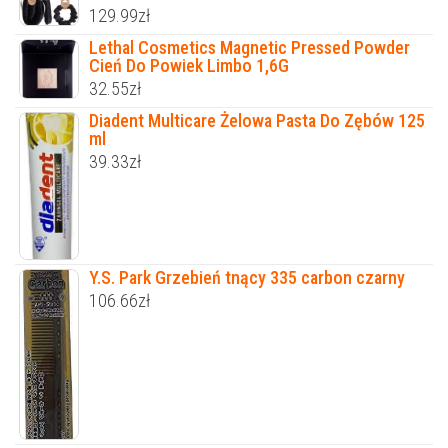
129.99
zł
Lethal Cosmetics Magnetic Pressed Powder
Cień Do Powiek Limbo 1,6G
32.55
zł
Diadent Multicare Żelowa Pasta Do Zębów 125
ml
39.33
zł
Y.S. Park Grzebień tnący 335 carbon czarny
106.66
zł