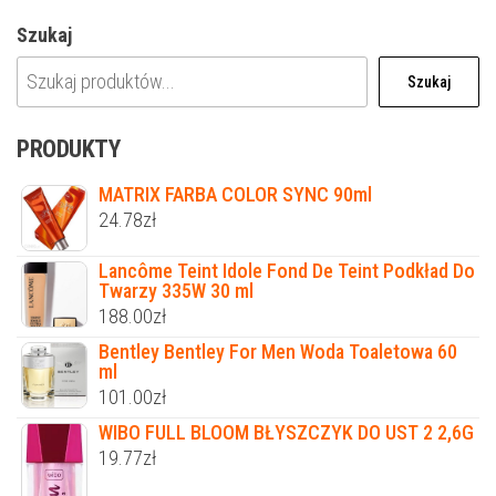
Szukaj
Szukaj
PRODUKTY
MATRIX FARBA COLOR SYNC 90ml
24.78
zł
Lancôme Teint Idole Fond De Teint Podkład Do
Twarzy 335W 30 ml
188.00
zł
Bentley Bentley For Men Woda Toaletowa 60
ml
101.00
zł
WIBO FULL BLOOM BŁYSZCZYK DO UST 2 2,6G
19.77
zł