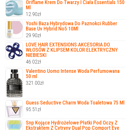
Oriflame Krem Do Twarzy I Ciała Essentials 150
Ml
12.90
zł
Yoshi Baza Hybrydowa Do Paznokci Rubber
Base Uv Hybrid No5 10Ml
29.90
zł
LOVE HAIR EXTENSIONS AKCESORIA DO
WŁOSÓW Z KLIPSEM KOLOR ELEKTRYCZNY
NIEBIESKI
46.02
zł
Valentino Uomo Intense Woda Perfumowana
50 ml
321.00
zł
Guess Seductive Charm Woda Toaletowa 75 Ml
95.51
zł
Snp Kojące Hydrożelowe Płatki Pod Oczy Z
Ekstraktem Z Cytryny Dual Pop Comport Eye