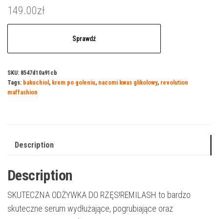
149.00
zł
Sprawdź
SKU:
8547d10a91cb
Tags:
bakuchiol
,
krem po goleniu
,
nacomi kwas glikolowy
,
revolution
maffashion
Description
Description
SKUTECZNA ODŻYWKA DO RZĘS!REMILASH to bardzo
skuteczne serum wydłużające, pogrubiające oraz