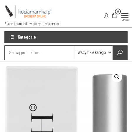
Przejdź
do
0
treści
Menu
Znane kosmetyki w korzystnych cenach
Kategorie