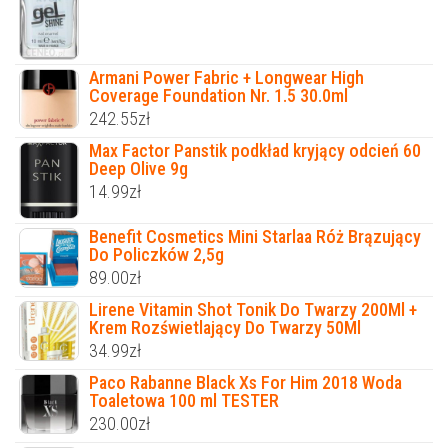
Armani Power Fabric + Longwear High
Coverage Foundation Nr. 1.5 30.0ml
242.55
zł
Max Factor Panstik podkład kryjący odcień 60
Deep Olive 9g
14.99
zł
Benefit Cosmetics Mini Starlaa Róż Brązujący
Do Policzków 2,5g
89.00
zł
Lirene Vitamin Shot Tonik Do Twarzy 200Ml +
Krem Rozświetlający Do Twarzy 50Ml
34.99
zł
Paco Rabanne Black Xs For Him 2018 Woda
Toaletowa 100 ml TESTER
230.00
zł