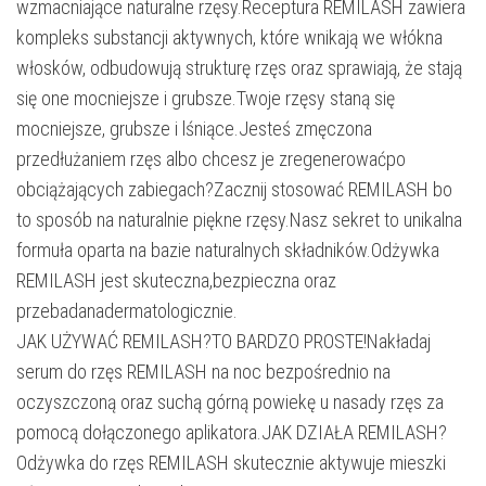
wzmacniające naturalne rzęsy.Receptura REMILASH zawiera
kompleks substancji aktywnych, które wnikają we włókna
włosków, odbudowują strukturę rzęs oraz sprawiają, że stają
się one mocniejsze i grubsze.Twoje rzęsy staną się
mocniejsze, grubsze i lśniące.Jesteś zmęczona
przedłużaniem rzęs albo chcesz je zregenerowaćpo
obciążających zabiegach?Zacznij stosować REMILASH bo
to sposób na naturalnie piękne rzęsy.Nasz sekret to unikalna
formuła oparta na bazie naturalnych składników.Odżywka
REMILASH jest skuteczna,bezpieczna oraz
przebadanadermatologicznie.
JAK UŻYWAĆ REMILASH?TO BARDZO PROSTE!Nakładaj
serum do rzęs REMILASH na noc bezpośrednio na
oczyszczoną oraz suchą górną powiekę u nasady rzęs za
pomocą dołączonego aplikatora.JAK DZIAŁA REMILASH?
Odżywka do rzęs REMILASH skutecznie aktywuje mieszki