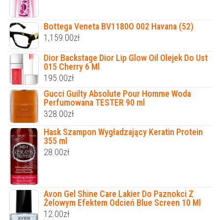
Bottega Veneta BV1180O 002 Havana (52)
1,159.00
zł
Dior Backstage Dior Lip Glow Oil Olejek Do Ust
015 Cherry 6 Ml
195.00
zł
Gucci Guilty Absolute Pour Homme Woda
Perfumowana TESTER 90 ml
328.00
zł
Hask Szampon Wygładzający Keratin Protein
355 ml
28.00
zł
Avon Gel Shine Care Lakier Do Paznokci Z
Żelowym Efektem Odcień Blue Screen 10 Ml
12.00
zł