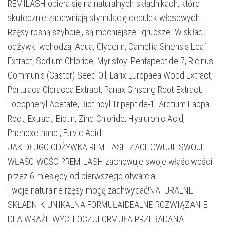
REMILASH opiera się na naturalnych składnikach, które
skutecznie zapewniają stymulację cebulek włosowych.
Rzęsy rosną szybciej, są mocniejsze i grubsze. W skład
odżywki wchodzą: Aqua, Glycerin, Camellia Sinensis Leaf
Extract, Sodium Chloride, Myristoyl Pentapeptide 7, Ricinus
Communis (Castor) Seed Oil, Larix Europaea Wood Extract,
Portulaca Oleracea Extract, Panax Ginseng Root Extract,
Tocopheryl Acetate, Biotinoyl Tripeptide-1, Arctium Lappa
Root, Extract, Biotin, Zinc Chloride, Hyaluronic Acid,
Phenoxethanol, Fulvic Acid.
JAK DŁUGO ODŻYWKA REMILASH ZACHOWUJE SWOJE
WŁAŚCIWOŚCI?REMILASH zachowuje swoje właściwości
przez 6 miesięcy od pierwszego otwarcia.
Twoje naturalne rzęsy mogą zachwycać!NATURALNE
SKŁADNIKIUNIKALNA FORMUŁAIDEALNE ROZWIĄZANIE
DLA WRAŻLIWYCH OCZUFORMUŁA PRZEBADANA