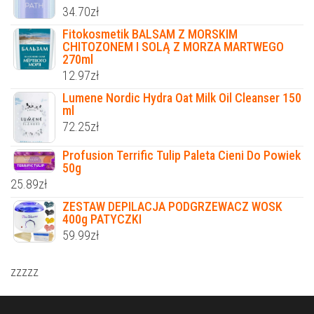
34.70
zł
Fitokosmetik BALSAM Z MORSKIM
CHITOZONEM I SOLĄ Z MORZA MARTWEGO
270ml
12.97
zł
Lumene Nordic Hydra Oat Milk Oil Cleanser 150
ml
72.25
zł
Profusion Terrific Tulip Paleta Cieni Do Powiek
50g
25.89
zł
ZESTAW DEPILACJA PODGRZEWACZ WOSK
400g PATYCZKI
59.99
zł
zzzzz