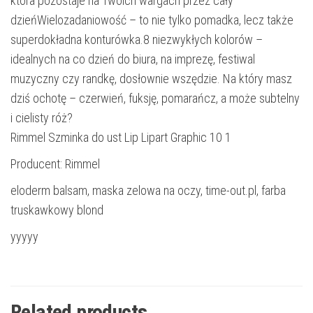
która pozostaje na Twoich wargach przez cały
dzieńWielozadaniowość – to nie tylko pomadka, lecz także
superdokładna konturówka.8 niezwykłych kolorów –
idealnych na co dzień do biura, na imprezę, festiwal
muzyczny czy randkę, dosłownie wszędzie. Na który masz
dziś ochotę – czerwień, fuksję, pomarańcz, a może subtelny
i cielisty róż?
Rimmel Szminka do ust Lip Lipart Graphic 10 1
Producent: Rimmel
eloderm balsam, maska zelowa na oczy, time-out.pl, farba
truskawkowy blond
yyyyy
Related products