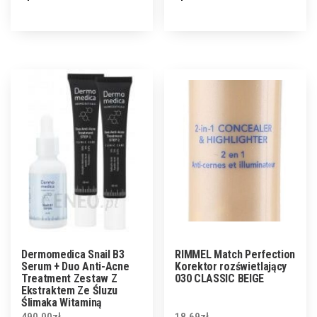
Dermomedica Snail B3
RIMMEL Match Perfection
Serum + Duo Anti-Acne
Korektor rozświetlający
Treatment Zestaw Z
030 CLASSIC BEIGE
Ekstraktem Ze Śluzu
Ślimaka Witaminą
(Niacynamidem) I Beta-
490.00
zł
18.69
zł