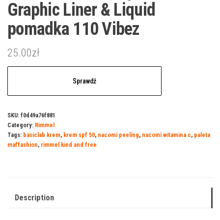
Graphic Liner & Liquid
pomadka 110 Vibez
25.00
zł
Sprawdź
SKU:
f0d49a76f881
Category:
Rimmel
Tags:
basiclab krem
,
krem spf 50
,
nacomi peeling
,
nacomi witamina c
,
paleta
maffashion
,
rimmel kind and free
Description