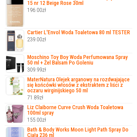
15 nr 12 Beige Rose 30ml
196.00
zł
Cartier L'Envol Woda Toaletowa 80 ml TESTER
239.00
zł
Moschino Toy Boy Woda Perfumowana Spray
50 ml + Żel Balsam Po Goleniu
309.99
zł
MaterNatura Olejek arganowy na rozdwajające
się końcówki włosów z ekstraktem z liści z
oczaru wirginijskiego 50 ml
71.89
zł
Liz Claiborne Curve Crush Woda Toaletowa
100ml spray
155.00
zł
Bath & Body Works Moon Light Path Spray Do
Ciała 236 ml