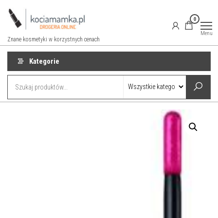
Przejdź
do
0
treści
Menu
Znane kosmetyki w korzystnych cenach
Kategorie