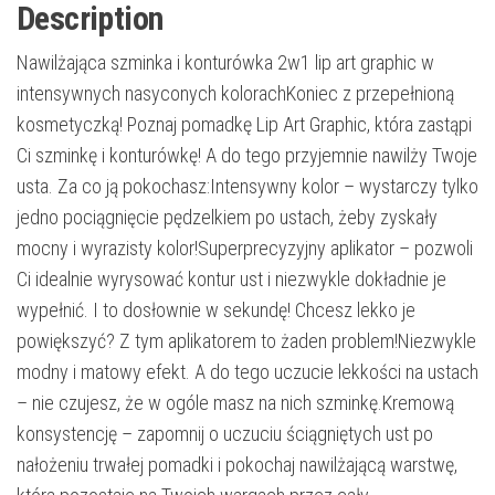
Description
Nawilżająca szminka i konturówka 2w1 lip art graphic w
intensywnych nasyconych kolorachKoniec z przepełnioną
kosmetyczką! Poznaj pomadkę Lip Art Graphic, która zastąpi
Ci szminkę i konturówkę! A do tego przyjemnie nawilży Twoje
usta. Za co ją pokochasz:Intensywny kolor – wystarczy tylko
jedno pociągnięcie pędzelkiem po ustach, żeby zyskały
mocny i wyrazisty kolor!Superprecyzyjny aplikator – pozwoli
Ci idealnie wyrysować kontur ust i niezwykle dokładnie je
wypełnić. I to dosłownie w sekundę! Chcesz lekko je
powiększyć? Z tym aplikatorem to żaden problem!Niezwykle
modny i matowy efekt. A do tego uczucie lekkości na ustach
– nie czujesz, że w ogóle masz na nich szminkę.Kremową
konsystencję – zapomnij o uczuciu ściągniętych ust po
nałożeniu trwałej pomadki i pokochaj nawilżającą warstwę,