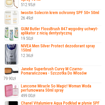
512.95
zł
Iwostin Solecrin krem ochronny SPF 50+ 50ml
26.49
zł
GUM Butler FlossBrush 847 wygodny uchwyt-
aplikator z nicią dentystyczną
19.50
zł
NIVEA Men Silver Protect dezodorant spray
150ml
12.36
zł
Janeke Superbrush Curvy M Czarno-
Pomarańczowa - Szczotka Do Włosów
79.90
zł
Lancome Miracle So Magic! Woman Woda
perfumowana 50ml spray
499.00
zł
Chanel Vitalumiere Aqua Podkład w płynie SPF