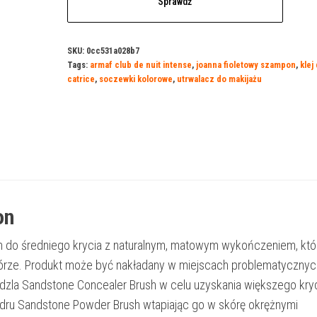
Sprawdź
SKU:
0cc531a028b7
Tags:
armaf club de nuit intense
,
joanna fioletowy szampon
,
klej
catrice
,
soczewki kolorowe
,
utrwalacz do makijażu
on
m do średniego krycia z naturalnym, matowym wykończeniem, któ
skórze. Produkt może być nakładany w miejscach problematycznyc
zla Sandstone Concealer Brush w celu uzyskania większego kry
udru Sandstone Powder Brush wtapiając go w skórę okrężnymi