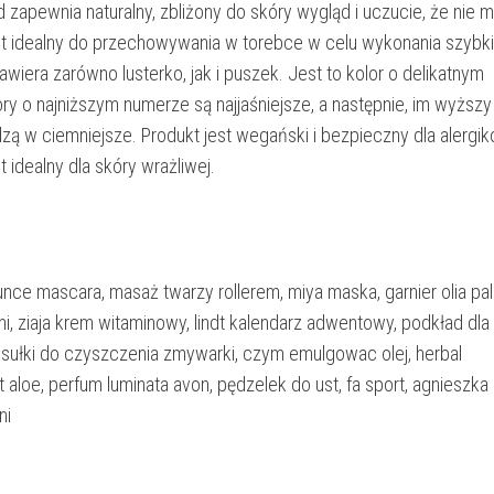
 zapewnia naturalny, zbliżony do skóry wygląd i uczucie, że nie m
st idealny do przechowywania w torebce w celu wykonania szybk
awiera zarówno lusterko, jak i puszek. Jest to kolor o delikatnym
ry o najniższym numerze są najjaśniejsze, a następnie, im wyższy
zą w ciemniejsze. Produkt jest wegański i bezpieczny dla alergik
t idealny dla skóry wrażliwej.
unce mascara, masaż twarzy rollerem, miya maska, garnier olia pa
lumi, ziaja krem witaminowy, lindt kalendarz adwentowy, podkład dla
psułki do czyszczenia zmywarki, czym emulgowac olej, herbal
aloe, perfum luminata avon, pędzelek do ust, fa sport, agnieszka
ni