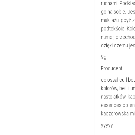
ruchami. Podkład
go na sobie. Je
makijażu, gdyż z
podtekście. Kolo
numer, przechod
dzięki czemu jes
9g
Producent:
colossal curl bo
kolorów, bell il
nastolatków, ka
essences potent 
kaczorowska mi
yyyyy