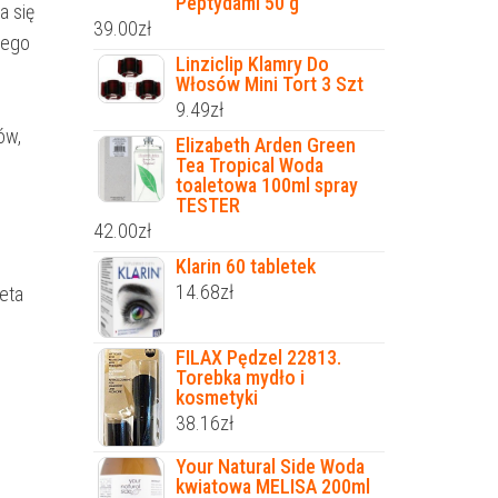
Peptydami 50 g
a się
39.00
zł
iego
Linziclip Klamry Do
Włosów Mini Tort 3 Szt
9.49
zł
ów,
Elizabeth Arden Green
Tea Tropical Woda
toaletowa 100ml spray
TESTER
42.00
zł
Klarin 60 tabletek
14.68
zł
leta
FILAX Pędzel 22813.
Torebka mydło i
kosmetyki
38.16
zł
Your Natural Side Woda
kwiatowa MELISA 200ml