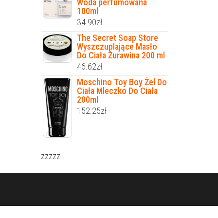
Woda perfumowana
100ml
34.90
zł
The Secret Soap Store
Wyszczuplające Masło
Do Ciała Żurawina 200 ml
46.62
zł
Moschino Toy Boy Żel Do
Ciała Mleczko Do Ciała
200ml
152.25
zł
zzzzz