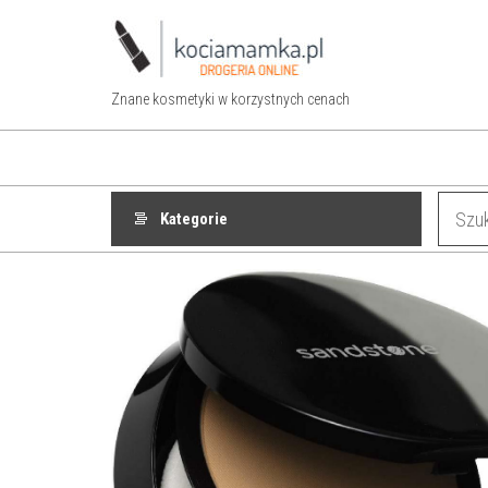
Przejdź
do
treści
Znane kosmetyki w korzystnych cenach
Kategorie