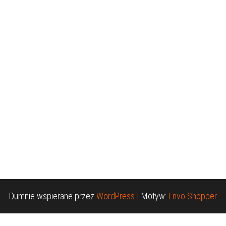
Dumnie wspierane przez
WordPress
|
Motyw:
Envo Shopper