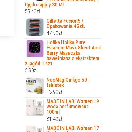
Ujędrniający 30 Ml
55.43
zł
Gillette Fusion5 /
Opakowanie 4Szt.
47.50
zł
Holika Holika Pure
Essence Mask Sheet Acai
Berry Maseczka
bawełniana z ekstraktem
z jagód 1 szt.
6.90
zł
NeoMag Ginkgo 50
tabletek
13.90
zł
MADE IN LAB. Women 19
woda perfumowana
100ml
31.43
zł
MADE IN LAB. Women 17