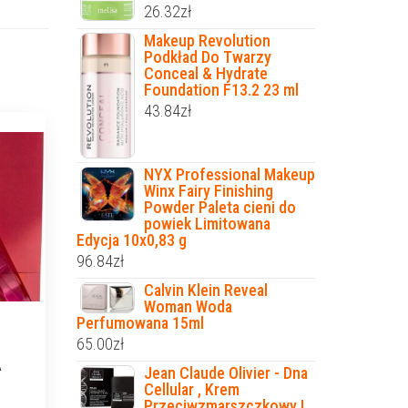
26.32
zł
Makeup Revolution
Podkład Do Twarzy
Conceal & Hydrate
Foundation F13.2 23 ml
43.84
zł
NYX Professional Makeup
Winx Fairy Finishing
Powder Paleta cieni do
powiek Limitowana
Edycja 10x0,83 g
96.84
zł
Calvin Klein Reveal
Woman Woda
Perfumowana 15ml
65.00
zł
A
Jean Claude Olivier - Dna
Cellular , Krem
Przeciwzmarszczkowy I