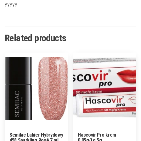
yyyyy
Related products
Semilac Lakier Hybrydowy
Hascovir Pro krem
458 Sparkling Rosé 7 ml
0,05g/1g 5g