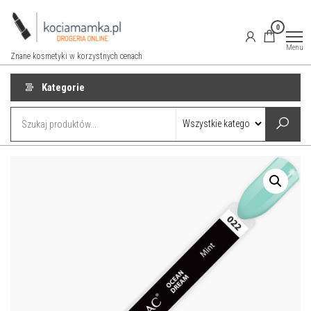
Przejdź
do
0
treści
Menu
Znane kosmetyki w korzystnych cenach
Kategorie