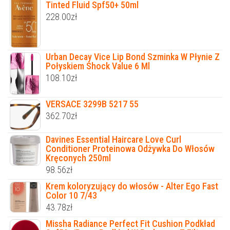
Tinted Fluid Spf50+ 50ml
228.00
zł
Urban Decay Vice Lip Bond Szminka W Płynie Z
Połyskiem Shock Value 6 Ml
108.10
zł
VERSACE 3299B 5217 55
362.70
zł
Davines Essential Haircare Love Curl
Conditioner Proteinowa Odżywka Do Włosów
Kręconych 250ml
98.56
zł
Krem koloryzujący do włosów - Alter Ego Fast
Color 10 7/43
43.78
zł
Missha Radiance Perfect Fit Cushion Podkład