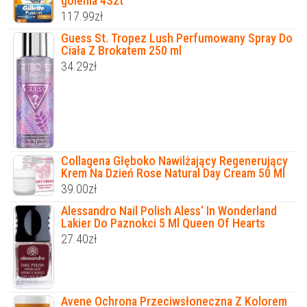
golenia 4Szt
117.99
zł
Guess St. Tropez Lush Perfumowany Spray Do
Ciała Z Brokatem 250 ml
34.29
zł
Collagena Głęboko Nawilżający Regenerujący
Krem Na Dzień Rose Natural Day Cream 50 Ml
39.00
zł
Alessandro Nail Polish Aless‘ In Wonderland
Lakier Do Paznokci 5 Ml Queen Of Hearts
27.40
zł
Avene Ochrona Przeciwsłoneczna Z Kolorem