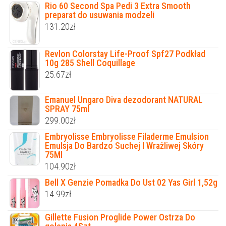
Rio 60 Second Spa Pedi 3 Extra Smooth
preparat do usuwania modzeli
131.20
zł
Revlon Colorstay Life-Proof Spf27 Podkład
10g 285 Shell Coquillage
25.67
zł
Emanuel Ungaro Diva dezodorant NATURAL
SPRAY 75ml
299.00
zł
Embryolisse Embryolisse Filaderme Emulsion
Emulsja Do Bardzo Suchej I Wrażliwej Skóry
75Ml
104.90
zł
Bell X Genzie Pomadka Do Ust 02 Yas Girl 1,52g
14.99
zł
Gillette Fusion Proglide Power Ostrza Do