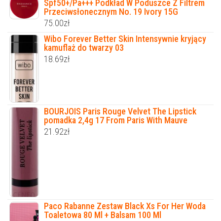
Spf50+/Pa+++ Podkład W Poduszce Z Filtrem
Przeciwsłonecznym No. 19 Ivory 15G
75.00
zł
Wibo Forever Better Skin Intensywnie kryjący
kamuflaż do twarzy 03
18.69
zł
BOURJOIS Paris Rouge Velvet The Lipstick
pomadka 2,4g 17 From Paris With Mauve
21.92
zł
Paco Rabanne Zestaw Black Xs For Her Woda
Toaletowa 80 Ml + Balsam 100 Ml