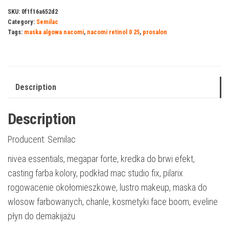
SKU:
0f1f16a652d2
Category:
Semilac
Tags:
maska algowa nacomi
,
nacomi retinol 0 25
,
prosalon
Description
Description
Producent: Semilac
nivea essentials, megapar forte, kredka do brwi efekt,
casting farba kolory, podkład mac studio fix, pilarix
rogowacenie okołomieszkowe, lustro makeup, maska do
wlosow farbowanych, chanle, kosmetyki face boom, eveline
płyn do demakijażu