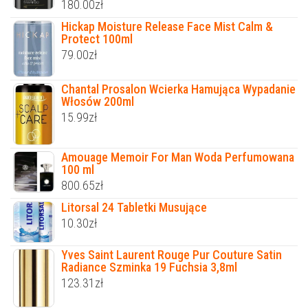
180.00
zł
Hickap Moisture Release Face Mist Calm &
Protect 100ml
79.00
zł
Chantal Prosalon Wcierka Hamująca Wypadanie
Włosów 200ml
15.99
zł
Amouage Memoir For Man Woda Perfumowana
100 ml
800.65
zł
Litorsal 24 Tabletki Musujące
10.30
zł
Yves Saint Laurent Rouge Pur Couture Satin
Radiance Szminka 19 Fuchsia 3,8ml
123.31
zł