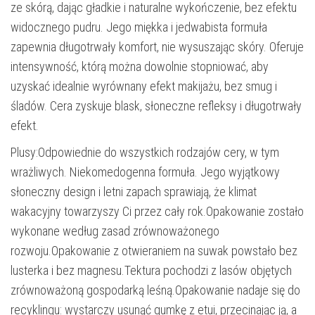
ze skórą, dając gładkie i naturalne wykończenie, bez efektu
widocznego pudru. Jego miękka i jedwabista formuła
zapewnia długotrwały komfort, nie wysuszając skóry. Oferuje
intensywność, którą można dowolnie stopniować, aby
uzyskać idealnie wyrównany efekt makijażu, bez smug i
śladów. Cera zyskuje blask, słoneczne refleksy i długotrwały
efekt.
Plusy:Odpowiednie do wszystkich rodzajów cery, w tym
wrażliwych. Niekomedogenna formuła. Jego wyjątkowy
słoneczny design i letni zapach sprawiają, że klimat
wakacyjny towarzyszy Ci przez cały rok.Opakowanie zostało
wykonane według zasad zrównoważonego
rozwoju.Opakowanie z otwieraniem na suwak powstało bez
lusterka i bez magnesu.Tektura pochodzi z lasów objętych
zrównoważoną gospodarką leśną.Opakowanie nadaje się do
recyklingu: wystarczy usunąć gumkę z etui, przecinając ją, a