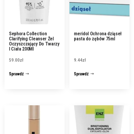
Sephora Collection
meridol Ochrona dziąseł
Clarifying Cleanser Żel
pasta do zębów 75ml
Oczyszczający Do Twarzy
I Ciała 200Ml
59.00
zł
9.44
zł
Sprawdź
Sprawdź