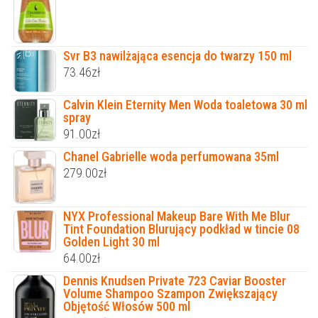
Svr B3 nawilżająca esencja do twarzy 150 ml
73.46
zł
Calvin Klein Eternity Men Woda toaletowa 30 ml
spray
91.00
zł
Chanel Gabrielle woda perfumowana 35ml
279.00
zł
NYX Professional Makeup Bare With Me Blur
Tint Foundation Blurujący podkład w tincie 08
Golden Light 30 ml
64.00
zł
Dennis Knudsen Private 723 Caviar Booster
Volume Shampoo Szampon Zwiększający
Objętość Włosów 500 ml