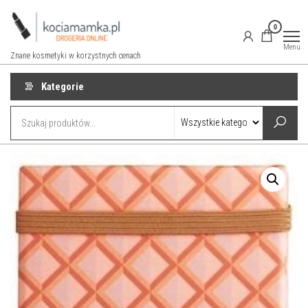
Przejdź
do
0
treści
Menu
Znane kosmetyki w korzystnych cenach
Kategorie