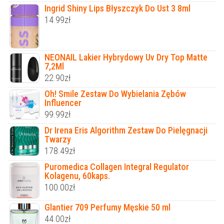
Ingrid Shiny Lips Błyszczyk Do Ust 3 8ml
14.99
zł
NEONAIL Lakier Hybrydowy Uv Dry Top Matte
7,2Ml
22.90
zł
Oh! Smile Zestaw Do Wybielania Zębów
Influencer
99.99
zł
Dr Irena Eris Algorithm Zestaw Do Pielęgnacji
Twarzy
178.49
zł
Puromedica Collagen Integral Regulator
Kolagenu, 60kaps.
100.00
zł
Glantier 709 Perfumy Męskie 50 ml
44.00
zł