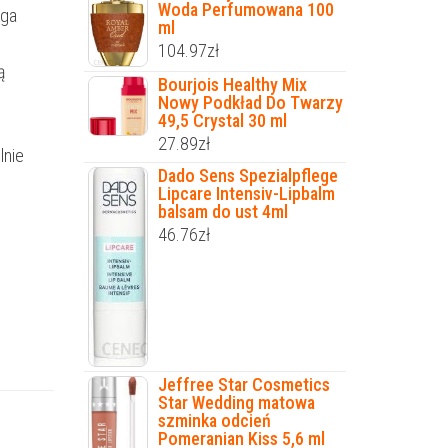
Woda Perfumowana 100
aga
ml
104.97
zł
ą
Bourjois Healthy Mix
Nowy Podkład Do Twarzy
49,5 Crystal 30 ml
27.89
zł
lnie
Dado Sens Spezialpflege
Lipcare Intensiv-Lipbalm
balsam do ust 4ml
46.76
zł
Jeffree Star Cosmetics
Star Wedding matowa
szminka odcień
Pomeranian Kiss 5,6 ml