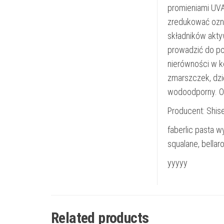
promieniami UVA
zredukować ozna
składników akty
prowadzić do p
nierówności w k
zmarszczek, dzi
wodoodporny. Od
Producent: Shis
faberlic pasta wy
squalane, bellar
yyyyy
Related products