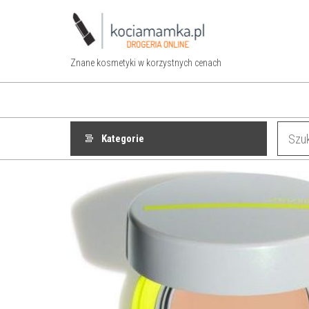
Przejdź
do
treści
Znane kosmetyki w korzystnych cenach
Kategorie