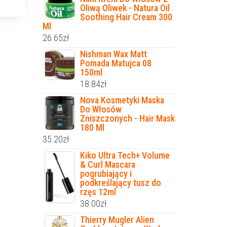
Oliwą Oliwek - Natura Oil
Soothing Hair Cream 300
Ml
26.65
zł
Nishman Wax Matt
Pomada Matujca 08
150ml
18.84
zł
Nova Kosmetyki Maska
Do Włosów
Zniszczonych - Hair Mask
180 Ml
35.20
zł
Kiko Ultra Tech+ Volume
& Curl Mascara
pogrubiający i
podkreślający tusz do
rzęs 12ml
38.00
zł
Thierry Mugler Alien