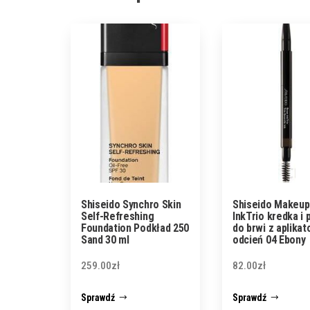
Shiseido Synchro Skin
Shiseido Makeup
Self-Refreshing
InkTrio kredka i 
Foundation Podkład 250
do brwi z aplika
Sand 30 ml
odcień 04 Ebony
259.00
zł
82.00
zł
Sprawdź
Sprawdź