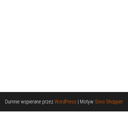
Dumnie wspierane przez
WordPress
|
Motyw:
Envo Shopper