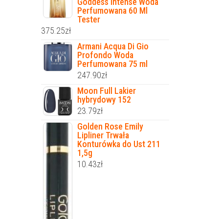
Goddess Intense Woda
Perfumowana 60 Ml
Tester
375.25
zł
Armani Acqua Di Gio
Profondo Woda
Perfumowana 75 ml
247.90
zł
Moon Full Lakier
hybrydowy 152
23.79
zł
Golden Rose Emily
Lipliner Trwała
Konturówka do Ust 211
1,5g
10.43
zł