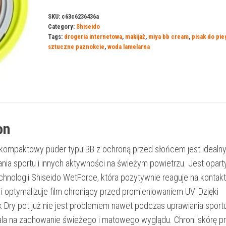
SKU:
c63c6236436a
Category:
Shiseido
Tags:
drogeria internetowa
,
makijaż
,
miya bb cream
,
pisak do pi
sztuczne paznokcie
,
woda lamelarna
on
 kompaktowy puder typu BB z ochroną przed słońcem jest idealn
nia sportu i innych aktywności na świeżym powietrzu. Jest opart
chnologii Shiseido WetForce, która pozytywnie reaguje na kontakt
i optymalizuje film chroniący przed promieniowaniem UV. Dzięki
k Dry pot już nie jest problemem nawet podczas uprawiania sportu
a na zachowanie świeżego i matowego wyglądu. Chroni skórę p