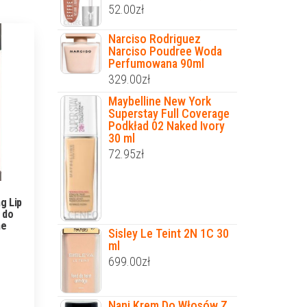
52.00
zł
Narciso Rodriguez
Narciso Poudree Woda
Perfumowana 90ml
329.00
zł
Maybelline New York
Superstay Full Coverage
Podkład 02 Naked Ivory
30 ml
72.95
zł
g Lip
 do
ne
Sisley Le Teint 2N 1C 30
ml
699.00
zł
Nani Krem Do Włosów Z