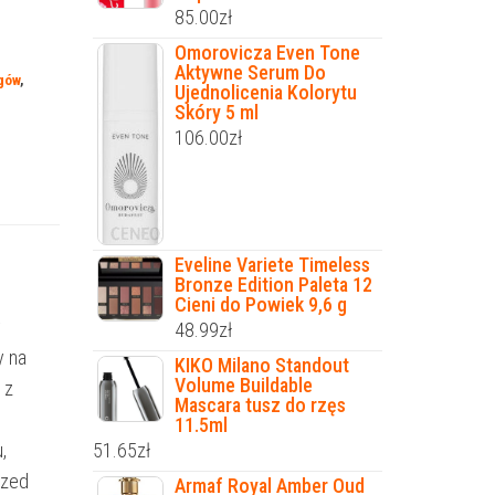
85.00
zł
Omorovicza Even Tone
Aktywne Serum Do
egów
,
Ujednolicenia Kolorytu
Skóry 5 ml
106.00
zł
Eveline Variete Timeless
Bronze Edition Paleta 12
Cieni do Powiek 9,6 g
y
48.99
zł
y na
KIKO Milano Standout
Volume Buildable
 z
Mascara tusz do rzęs
11.5ml
,
51.65
zł
rzed
Armaf Royal Amber Oud