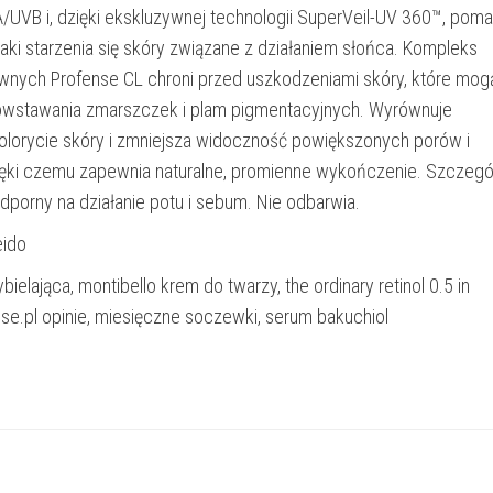
/UVB i, dzięki ekskluzywnej technologii SuperVeil-UV 360™, pom
ki starzenia się skóry związane z działaniem słońca. Kompleks
wnych Profense CL chroni przed uszkodzeniami skóry, które mog
owstawania zmarszczek i plam pigmentacyjnych. Wyrównuje
olorycie skóry i zmniejsza widoczność powiększonych porów i
ęki czemu zapewnia naturalne, promienne wykończenie. Szczegó
porny na działanie potu i sebum. Nie odbarwia.
eido
bielająca, montibello krem do twarzy, the ordinary retinol 0.5 in
ose.pl opinie, miesięczne soczewki, serum bakuchiol