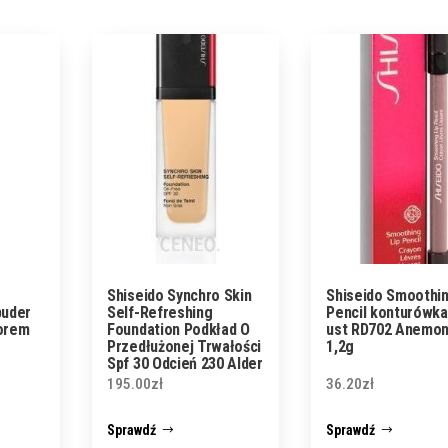
Shiseido Synchro Skin
Shiseido Smoothin
puder
Self-Refreshing
Pencil konturówka
torem
Foundation Podkład O
ust RD702 Anemo
Przedłużonej Trwałości
1,2g
Spf 30 Odcień 230 Alder
30 ml
195.00
zł
36.20
zł
Sprawdź
Sprawdź