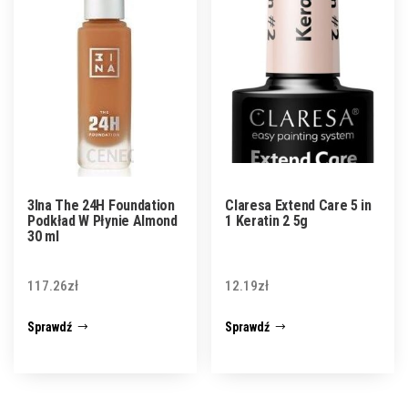
3Ina The 24H Foundation
Claresa Extend Care 5 in
Podkład W Płynie Almond
1 Keratin 2 5g
30 ml
117.26
zł
12.19
zł
Sprawdź
Sprawdź