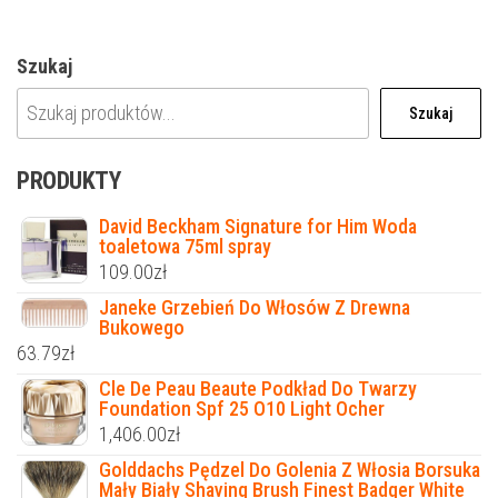
Szukaj
Szukaj
PRODUKTY
David Beckham Signature for Him Woda
toaletowa 75ml spray
109.00
zł
Janeke Grzebień Do Włosów Z Drewna
Bukowego
63.79
zł
Cle De Peau Beaute Podkład Do Twarzy
Foundation Spf 25 O10 Light Ocher
1,406.00
zł
Golddachs Pędzel Do Golenia Z Włosia Borsuka
Mały Biały Shaving Brush Finest Badger White