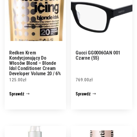
Redken Krem
Gucci GG0006OAN 001
Kondycjonujący Do
Czarne (55)
Włosów Blond – Blonde
Idol Conditioner Cream
Developer Volume 20 / 6%
1000 Ml
125.00
zł
769.00
zł
Sprawdź
Sprawdź