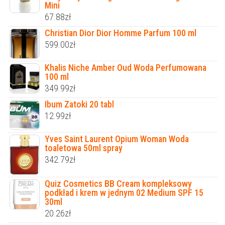
Mini
67.88
zł
Christian Dior Dior Homme Parfum 100 ml
599.00
zł
Khalis Niche Amber Oud Woda Perfumowana
100 ml
349.99
zł
Ibum Zatoki 20 tabl
12.99
zł
Yves Saint Laurent Opium Woman Woda
toaletowa 50ml spray
342.79
zł
Quiz Cosmetics BB Cream kompleksowy
podkład i krem w jednym 02 Medium SPF 15
30ml
20.26
zł