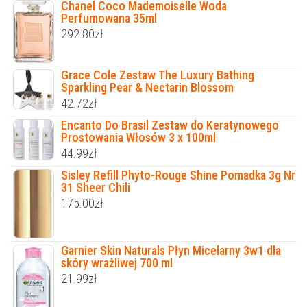
Chanel Coco Mademoiselle Woda
Perfumowana 35ml
292.80
zł
Grace Cole Zestaw The Luxury Bathing
Sparkling Pear & Nectarin Blossom
42.72
zł
Encanto Do Brasil Zestaw do Keratynowego
Prostowania Włosów 3 x 100ml
44.99
zł
Sisley Refill Phyto-Rouge Shine Pomadka 3g Nr
31 Sheer Chili
175.00
zł
Garnier Skin Naturals Płyn Micelarny 3w1 dla
skóry wrażliwej 700 ml
21.99
zł