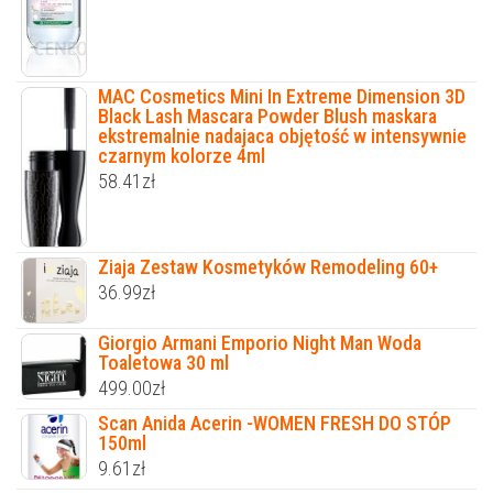
MAC Cosmetics Mini In Extreme Dimension 3D
Black Lash Mascara Powder Blush maskara
ekstremalnie nadajaca objętość w intensywnie
czarnym kolorze 4ml
58.41
zł
Ziaja Zestaw Kosmetyków Remodeling 60+
36.99
zł
Giorgio Armani Emporio Night Man Woda
Toaletowa 30 ml
499.00
zł
Scan Anida Acerin -WOMEN FRESH DO STÓP
150ml
9.61
zł