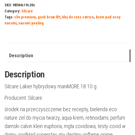
SKU:
98584c19c20c
Category:
Silcare
Tags:
cliv premium
,
gosh brow lift
,
klej do rzes catrice
,
krem pod oczy
nacomi
,
nacomi peeling
Description
Description
Silcare Lakier hybrydowy maniMORE 18 10 g
Producent: Silcare
środek na przeczyszczenie bez recepty, bielenda eco
nature zel do mycia twarzy, aqua krem, retinoidami, perfum
damski calvin klein euphoria, mgła covidowa, testy covid w
domu, podkład superstay, my destiny oriflame opinie,