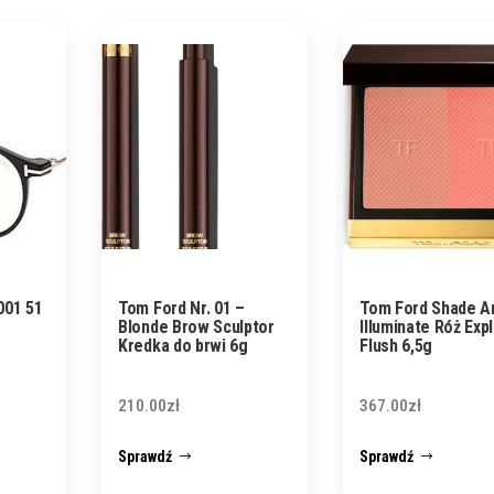
001 51
Tom Ford Nr. 01 –
Tom Ford Shade A
Blonde Brow Sculptor
Illuminate Róż Expl
Kredka do brwi 6g
Flush 6,5g
210.00
zł
367.00
zł
Sprawdź
Sprawdź