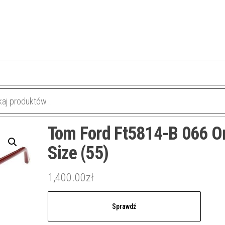
Tom Ford Ft5814-B 066 O
Size (55)
1,400.00
zł
Sprawdź