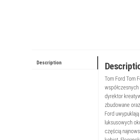
Description
Descripti
Tom Ford Tom Fo
współczesnych p
dyrektor kreaty
zbudowane oraz 
Ford uwypuklają
luksusowych oku
częścią najnowsz
kobiet. Eleganc