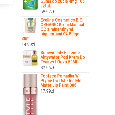
Guma do żucia 4mg 105
sztuk
58.97
zł
Eveline Cosmetics BIO
ORGANIC Krem Magical
CC z mineralnymi
pigmentami 04 Beige
30ml
14.90
zł
Sunewmed+ Essence
Aktywator Pod Krem Do
Twarzy I Oczu 50Ml
83.96
zł
Topface Pomadka W
Płynie Do Ust - Instyle
Matte Lip Paint 006
17.99
zł