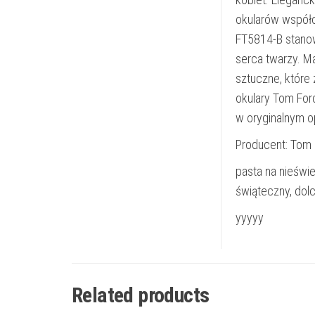
okularów współc
FT5814-B stanowi
serca twarzy. M
sztuczne, które
okulary Tom Ford
w oryginalnym 
Producent: Tom 
pasta na nieświe
świąteczny, dol
yyyyy
Related products