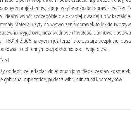
zesnych projektantów, a jego wayfarer kształt sprawia, że Tom F
 idealny wybór szczególnie dla okrągłej, owalnej lub w kształcie
ateriały Materiał użyty do wytworzenia oprawek to lekkie tworzy
 zapewnia wyjątkową niezawodność i trwałość. Darmowa dostawa
 FT5814-B 066 na eyerim już teraz i skorzystaj z bezpłatnej dos
opakowaniu ochronnym bezpośrednio pod Twoje drzwi.
Ford
ży oddech, zel effaclar, violet crush john frieda, zestaw kosmety
ce gabbana limperatrice, puder z wibo, miniaturki kosmetyków