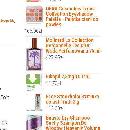
OFRA Cosmetics Lotus
Collection Eyeshadow
Palette - Paletka cieni do
e krem bb
,
powiek
165.00
zł
Molinard La Collection
Personnelle Iles D'Or
Woda Perfumowana 75 ml
427.95
zł
Pikopil 7,5mg 10 tabl.
11.73
zł
e
Face Stockholm Szminka
w Tom
do ust Truth 3 g
115.00
zł
Batiste Dry Shampoo
 dla
Suchy Szampon Do
Włosów Heavenly Volume
śród