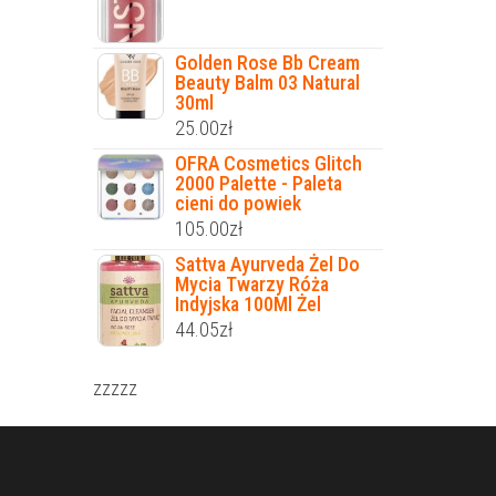
Golden Rose Bb Cream
Beauty Balm 03 Natural
30ml
25.00
zł
OFRA Cosmetics Glitch
2000 Palette - Paleta
cieni do powiek
105.00
zł
Sattva Ayurveda Żel Do
Mycia Twarzy Róża
Indyjska 100Ml Żel
44.05
zł
zzzzz