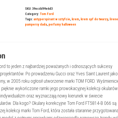
SKU:
39ecdd99e6d3
Category:
Tom Ford
Tags:
antyperspirant w sztyfcie
,
krem
,
krem spf do twarzy
,
liren
pampersy dada
,
perfumy halloween
on
rd to jeden z najbardziej poważanych i odnoszących sukcesy
rojektantów. Po prowadzeniu Gucci oraz Yves Saint Laurent jako
wny, w 2005 roku ogłosił utworzenie marki TOM FORD. Wyśmienici
pięknie wykończone ramki jego prowokacyjnej kolekcji okularó
 indywidualizm oraz wyznaczają nowy kierunek w świecie
larów. Dla kogo? Okulary korekcyjne Tom Ford FT5814-B 066 są
ej kolekcji marki Tom Ford, która została starannie przygotowana
ki model z pełnymi oprawkami odzwierciedla najnowsze trendy w