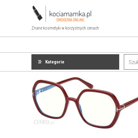
Przejdź
do
treści
Znane kosmetyki w korzystnych cenach
Kategorie