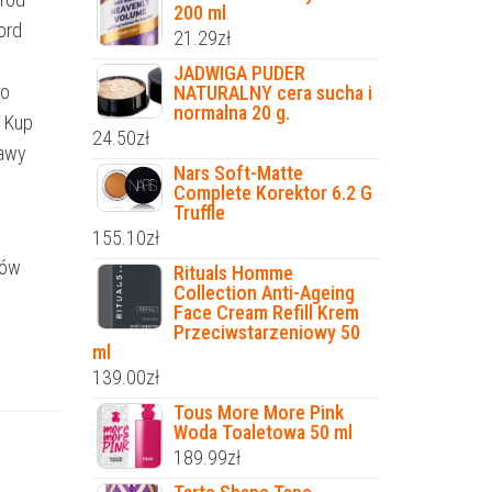
200 ml
ord
21.29
zł
JADWIGA PUDER
wo
NATURALNY cera sucha i
normalna 20 g.
 Kup
24.50
zł
tawy
Nars Soft-Matte
Complete Korektor 6.2 G
Truffle
155.10
zł
ków
Rituals Homme
Collection Anti-Ageing
Face Cream Refill Krem
Przeciwstarzeniowy 50
ml
139.00
zł
Tous More More Pink
Woda Toaletowa 50 ml
189.99
zł