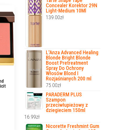
Tarte Shape Tape
Concealer Korektor 29N
Light-Medium 10Ml
139.00
zł
L'Anza Advanced Healing
Blonde Bright Blonde
Boost Pretreatment
Spray Do Ochrony
Włosów Blond I
Rozjaśnianych 200 ml
nd
75.00
zł
icit
PARADERM PLUS
Szampon
przeciwłupieżowy z
dziegieciem 150ml
16.99
zł
Nicorette Freshmint Gum