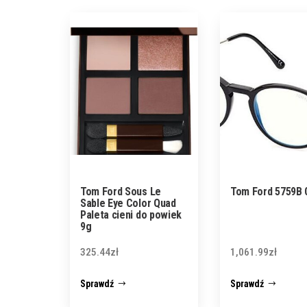
Tom Ford Sous Le
Tom Ford 5759B 
Sable Eye Color Quad
Paleta cieni do powiek
9g
325.44
zł
1,061.99
zł
Sprawdź
Sprawdź