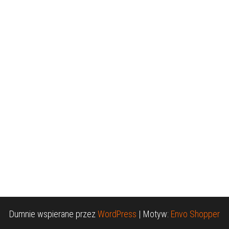
Dumnie wspierane przez
WordPress
|
Motyw:
Envo Shopper