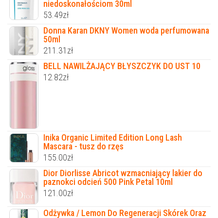
niedoskonałościom 30ml
53.49
zł
Donna Karan DKNY Women woda perfumowana
50ml
211.31
zł
BELL NAWILŻAJĄCY BŁYSZCZYK DO UST 10
12.82
zł
Inika Organic Limited Edition Long Lash
Mascara - tusz do rzęs
155.00
zł
Dior Diorlisse Abricot wzmacniający lakier do
paznokci odcień 500 Pink Petal 10ml
121.00
zł
Odżywka / Lemon Do Regeneracji Skórek Oraz