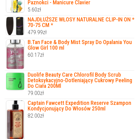
Paznokci - Manicure Clavier
5.60
zł
NAJDŁUŻSZE WŁOSY NATURALNE CLIP-IN ON *
70-75 CM *
479.99
zł
B.Tan Face & Body Mist Spray Do Opalania You
Glow Girl 100 ml
60.17
zł
Duolife Beauty Care Chlorofil Body Scrub
Detoksykacyjno-Dotleniający Cukrowy Peeling
Do Ciała 200Ml
79.00
zł
Captain Fawcett Expedition Reserve Szampon
Kondycjonujący Do Włosów 250ml
82.00
zł