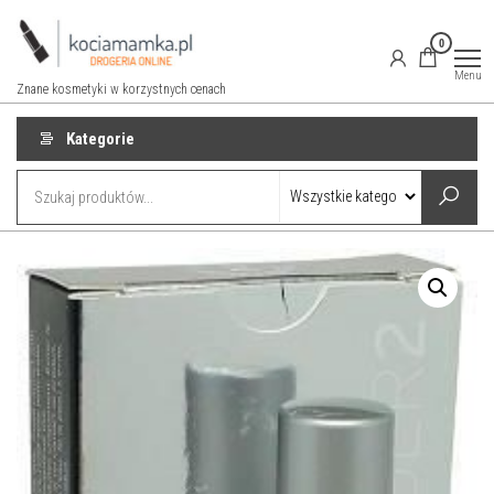
Przejdź
do
0
treści
Menu
Znane kosmetyki w korzystnych cenach
Kategorie