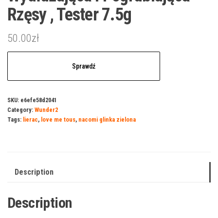
Rzęsy , Tester 7.5g
50.00
zł
Sprawdź
SKU:
e6efe58d2041
Category:
Wunder2
Tags:
lierac
,
love me tous
,
nacomi glinka zielona
Description
Description