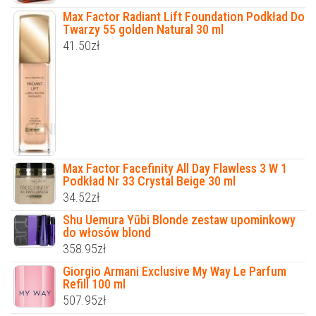
Max Factor Radiant Lift Foundation Podkład Do
Twarzy 55 golden Natural 30 ml
41.50
zł
Max Factor Facefinity All Day Flawless 3 W 1
Podkład Nr 33 Crystal Beige 30 ml
34.52
zł
Shu Uemura Yūbi Blonde zestaw upominkowy
do włosów blond
358.95
zł
Giorgio Armani Exclusive My Way Le Parfum
Refill 100 ml
507.95
zł