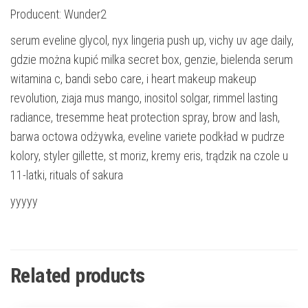
Producent: Wunder2
serum eveline glycol, nyx lingeria push up, vichy uv age daily,
gdzie można kupić milka secret box, genzie, bielenda serum
witamina c, bandi sebo care, i heart makeup makeup
revolution, ziaja mus mango, inositol solgar, rimmel lasting
radiance, tresemme heat protection spray, brow and lash,
barwa octowa odżywka, eveline variete podkład w pudrze
kolory, styler gillette, st moriz, kremy eris, trądzik na czole u
11-latki, rituals of sakura
yyyyy
Related products