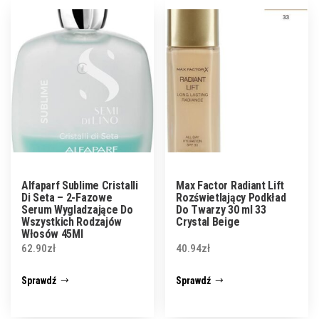
Alfaparf Sublime Cristalli
Max Factor Radiant Lift
Di Seta – 2-Fazowe
Rozświetlający Podkład
Serum Wygladzające Do
Do Twarzy 30 ml 33
Wszystkich Rodzajów
Crystal Beige
Włosów 45Ml
62.90
zł
40.94
zł
Sprawdź
Sprawdź