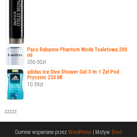
Paco Rabanne Phantom Woda Toaletowa 200
ml
356.00
zł
adidas Ice Dive Shower Gel 3-In-1 Żel Pod
Prysznic 250 Ml
10.39
zł
zzzzz
Dumnie wspierane przez
WordPress
|
Motyw:
Envo