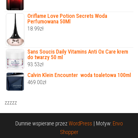
Oriflame Love Potion Secrets Woda
Perfumowana 50Ml
18.99
zł
Sans Soucis Daily Vitamins Anti Ox Care krem
do twarzy 50 ml
93.53
zł
Calvin Klein Encounter woda toaletowa 100ml
469.00
zł
zzzzz
Dumnie wspierane przez
WordPress
|
Motyw:
Envo
Shopper