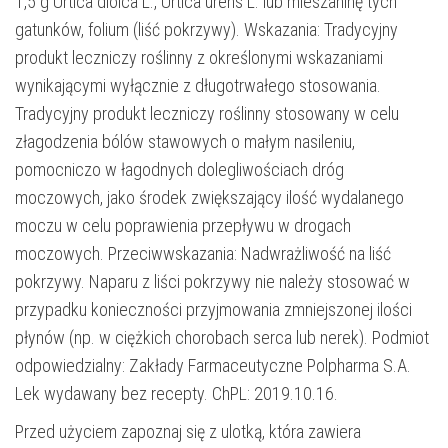
1,5 g Urtica dioica L., Urtica urens L. lub mieszaninę tych
gatunków, folium (liść pokrzywy). Wskazania: Tradycyjny
produkt leczniczy roślinny z określonymi wskazaniami
wynikającymi wyłącznie z długotrwałego stosowania.
Tradycyjny produkt leczniczy roślinny stosowany w celu
złagodzenia bólów stawowych o małym nasileniu,
pomocniczo w łagodnych dolegliwościach dróg
moczowych, jako środek zwiększający ilość wydalanego
moczu w celu poprawienia przepływu w drogach
moczowych. Przeciwwskazania: Nadwrażliwość na liść
pokrzywy. Naparu z liści pokrzywy nie należy stosować w
przypadku konieczności przyjmowania zmniejszonej ilości
płynów (np. w ciężkich chorobach serca lub nerek). Podmiot
odpowiedzialny: Zakłady Farmaceutyczne Polpharma S.A.
Lek wydawany bez recepty. ChPL: 2019.10.16.
Przed użyciem zapoznaj się z ulotką, która zawiera