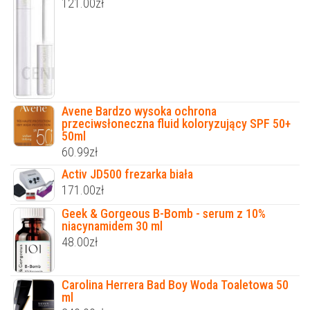
121.00
zł
Avene Bardzo wysoka ochrona
przeciwsłoneczna fluid koloryzujący SPF 50+
50ml
60.99
zł
Activ JD500 frezarka biała
171.00
zł
Geek & Gorgeous B-Bomb - serum z 10%
niacynamidem 30 ml
48.00
zł
Carolina Herrera Bad Boy Woda Toaletowa 50
ml