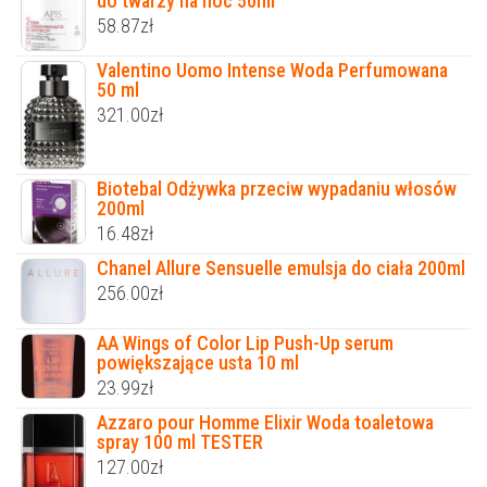
do twarzy na noc 50ml
58.87
zł
Valentino Uomo Intense Woda Perfumowana
50 ml
321.00
zł
Biotebal Odżywka przeciw wypadaniu włosów
200ml
16.48
zł
Chanel Allure Sensuelle emulsja do ciała 200ml
256.00
zł
AA Wings of Color Lip Push-Up serum
powiększające usta 10 ml
23.99
zł
Azzaro pour Homme Elixir Woda toaletowa
spray 100 ml TESTER
127.00
zł