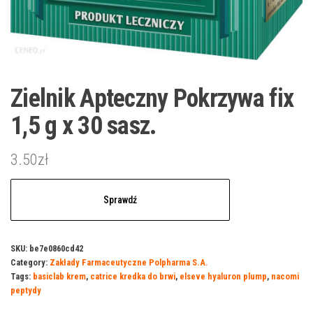
Zielnik Apteczny Pokrzywa fix
1,5 g x 30 sasz.
3.50
zł
Sprawdź
SKU:
be7e0860cd42
Category:
Zakłady Farmaceutyczne Polpharma S.A.
Tags:
basiclab krem
,
catrice kredka do brwi
,
elseve hyaluron plump
,
nacomi
peptydy