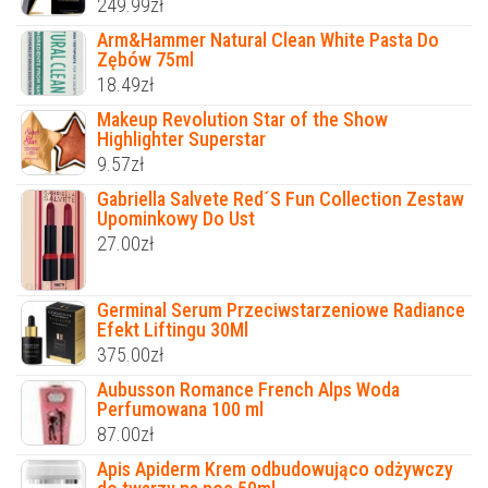
249.99
zł
Arm&Hammer Natural Clean White Pasta Do
Zębów 75ml
18.49
zł
Makeup Revolution Star of the Show
Highlighter Superstar
9.57
zł
Gabriella Salvete Red´S Fun Collection Zestaw
Upominkowy Do Ust
27.00
zł
Germinal Serum Przeciwstarzeniowe Radiance
Efekt Liftingu 30Ml
375.00
zł
Aubusson Romance French Alps Woda
Perfumowana 100 ml
87.00
zł
Apis Apiderm Krem odbudowująco odżywczy