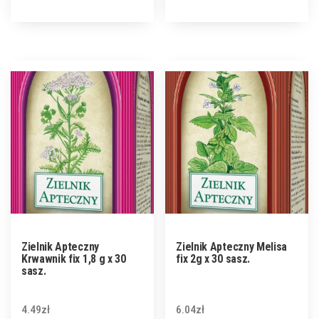
Zielnik Apteczny
Zielnik Apteczny Melisa
Krwawnik fix 1,8 g x 30
fix 2g x 30 sasz.
sasz.
4.49
zł
6.04
zł