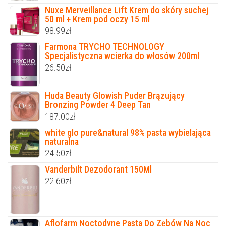
Nuxe Merveillance Lift Krem do skóry suchej
50 ml + Krem pod oczy 15 ml
98.99
zł
Farmona TRYCHO TECHNOLOGY
Specjalistyczna wcierka do włosów 200ml
26.50
zł
Huda Beauty Glowish Puder Brązujący
Bronzing Powder 4 Deep Tan
187.00
zł
white glo pure&natural 98% pasta wybielająca
naturalna
24.50
zł
Vanderbilt Dezodorant 150Ml
22.60
zł
Aflofarm Noctodyne Pasta Do Zębów Na Noc