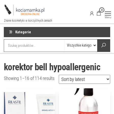
Przejdź
do
0
treści
Menu
Znane kosmetyki w korzystnych cenach
Kategorie
korektor bell hypoallergenic
Showing 1–16 of 114 results