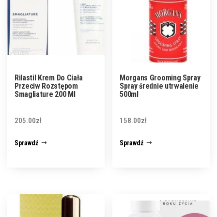
Rilastil Krem Do Ciała
Morgans Grooming Spray
Przeciw Rozstępom
Spray średnie utrwalenie
Smagliature 200 Ml
500ml
205.00
zł
158.00
zł
Sprawdź
Sprawdź