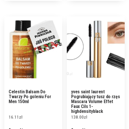
Celestin Balsam Do
yves saint laurent
Twarzy Po goleniu For
Pogrubiający tusz do rzęs
Men 150ml
Mascara Volume Effet
Faux Cils 1-
highdensityblack
16.11
zł
138.00
zł