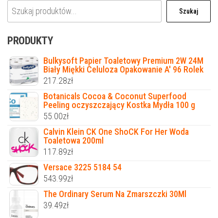
Szukaj
PRODUKTY
Bulkysoft Papier Toaletowy Premium 2W 24M
Biały Miękki Celuloza Opakowanie A' 96 Rolek
217.28
zł
Botanicals Cocoa & Coconut Superfood
Peeling oczyszczający Kostka Mydła 100 g
55.00
zł
Calvin Klein CK One ShoCK For Her Woda
Toaletowa 200ml
117.89
zł
Versace 3225 5184 54
543.99
zł
The Ordinary Serum Na Zmarszczki 30Ml
39.49
zł