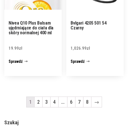
Nivea Q10 Plus Balsam
Bvlgari 4205 501 54
ujędrniające do ciała dla
Czarny
skóry normalnej 400 ml
19.99
zł
1,026.99
zł
Sprawdź
Sprawdź
1
2
3
4
…
6
7
8
→
Szukaj