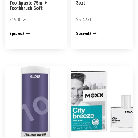
Toothpaste 75ml +
3szt
Toothbrush Soft
219.00
zł
25.47
zł
Sprawdź
Sprawdź