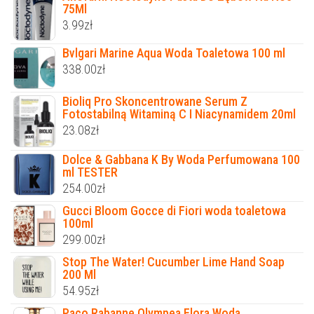
75Ml
3.99
zł
Bvlgari Marine Aqua Woda Toaletowa 100 ml
338.00
zł
Bioliq Pro Skoncentrowane Serum Z
Fotostabilną Witaminą C I Niacynamidem 20ml
23.08
zł
Dolce & Gabbana K By Woda Perfumowana 100
ml TESTER
254.00
zł
Gucci Bloom Gocce di Fiori woda toaletowa
100ml
299.00
zł
Stop The Water! Cucumber Lime Hand Soap
200 Ml
54.95
zł
Paco Rabanne Olympea Flora Woda