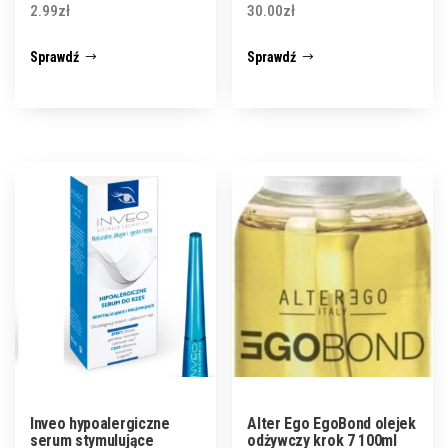
2.99
zł
30.00
zł
Sprawdź
Sprawdź
Inveo hypoalergiczne
Alter Ego EgoBond olejek
serum stymulujące
odżywczy krok 7 100ml