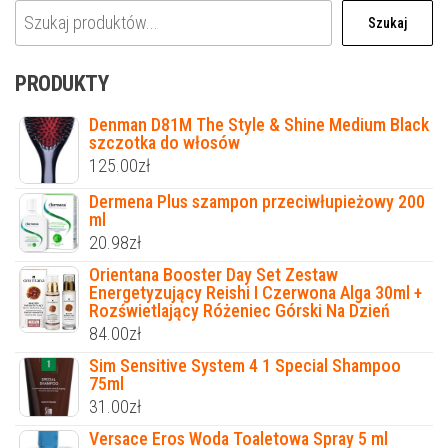
Szukaj
PRODUKTY
Denman D81M The Style & Shine Medium Black
szczotka do włosów
125.00
zł
Dermena Plus szampon przeciwłupieżowy 200
ml
20.98
zł
Orientana Booster Day Set Zestaw
Energetyzujący Reishi I Czerwona Alga 30ml +
Rozświetlający Różeniec Górski Na Dzień
84.00
zł
Sim Sensitive System 4 1 Special Shampoo
75ml
31.00
zł
Versace Eros Woda Toaletowa Spray 5 ml