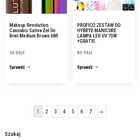
Makeup Revolution
PROFICO ZESTAW DO
Cannabis Sativa Żel Do
HYBRYD MANICURE
Brwi Medium Brown 6Ml
LAMPA LED UV 75W
+GRATIS
30.00
zł
89.99
zł
Sprawdź
Sprawdź
1
2
3
4
5
6
7
→
Szukaj