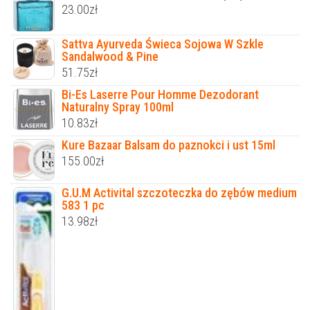
23.00
zł
Sattva Ayurveda Świeca Sojowa W Szkle
Sandalwood & Pine
51.75
zł
Bi-Es Laserre Pour Homme Dezodorant
Naturalny Spray 100ml
10.83
zł
Kure Bazaar Balsam do paznokci i ust 15ml
155.00
zł
G.U.M Activital szczoteczka do zębów medium
583 1 pc
13.98
zł