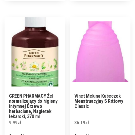
GREEN PHARMACY Żel
Vinet Meluna Kubeczek
normalizujący do higieny
Menstruacyjny S Różowy
intymnej Drzewo
Classic
herbaciane, Nagietek
lekarski, 370 ml
9.99
zł
36.19
zł