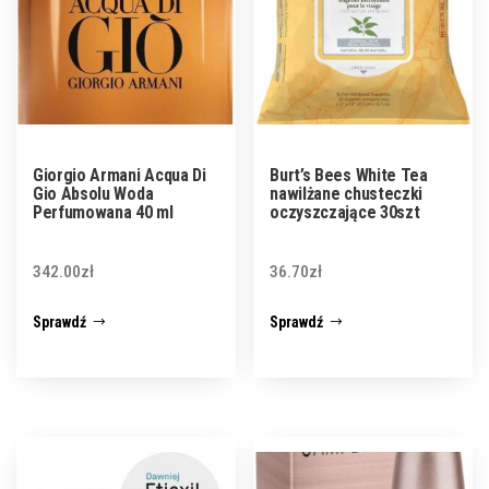
Giorgio Armani Acqua Di
Burt’s Bees White Tea
Gio Absolu Woda
nawilżane chusteczki
Perfumowana 40 ml
oczyszczające 30szt
342.00
zł
36.70
zł
Sprawdź
Sprawdź