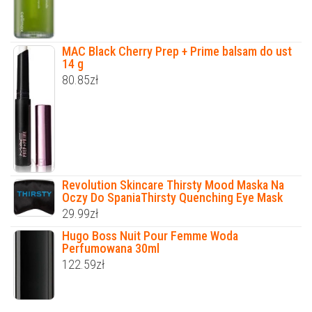
MAC Black Cherry Prep + Prime balsam do ust
14 g
80.85
zł
Revolution Skincare Thirsty Mood Maska Na
Oczy Do SpaniaThirsty Quenching Eye Mask
29.99
zł
Hugo Boss Nuit Pour Femme Woda
Perfumowana 30ml
122.59
zł