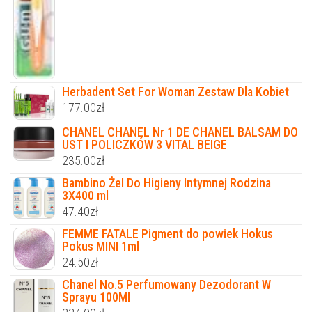
Herbadent Set For Woman Zestaw Dla Kobiet
177.00
zł
CHANEL CHANEL Nr 1 DE CHANEL BALSAM DO
UST I POLICZKÓW 3 VITAL BEIGE
235.00
zł
Bambino Żel Do Higieny Intymnej Rodzina
3X400 ml
47.40
zł
FEMME FATALE Pigment do powiek Hokus
Pokus MINI 1ml
24.50
zł
Chanel No.5 Perfumowany Dezodorant W
Sprayu 100Ml