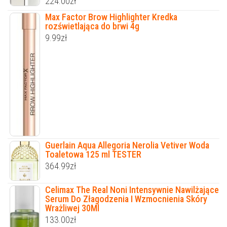
224.00
zł
Max Factor Brow Highlighter Kredka
rozświetlająca do brwi 4g
9.99
zł
Guerlain Aqua Allegoria Nerolia Vetiver Woda
Toaletowa 125 ml TESTER
364.99
zł
Celimax The Real Noni Intensywnie Nawilżające
Serum Do Złagodzenia I Wzmocnienia Skóry
Wrażliwej 30Ml
133.00
zł