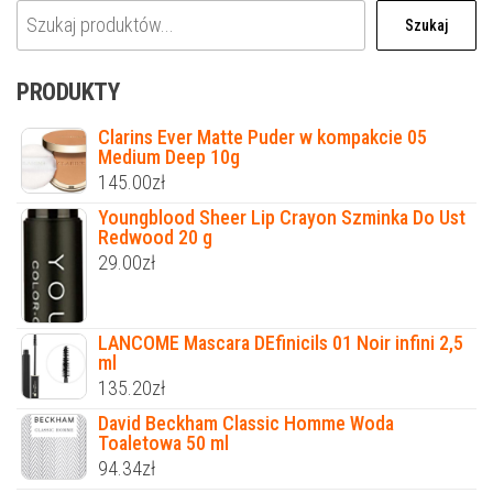
Szukaj
PRODUKTY
Clarins Ever Matte Puder w kompakcie 05
Medium Deep 10g
145.00
zł
Youngblood Sheer Lip Crayon Szminka Do Ust
Redwood 20 g
29.00
zł
LANCOME Mascara DEfinicils 01 Noir infini 2,5
ml
135.20
zł
David Beckham Classic Homme Woda
Toaletowa 50 ml
94.34
zł