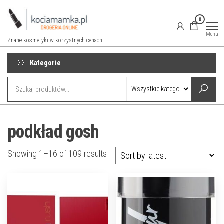
Przejdź
do
0
treści
Menu
Znane kosmetyki w korzystnych cenach
Kategorie
podkład gosh
Showing 1–16 of 109 results