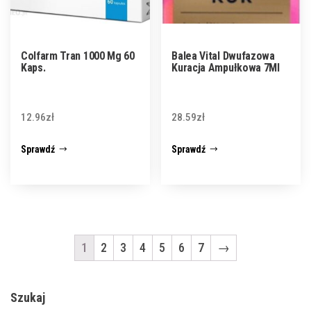
Colfarm Tran 1000 Mg 60
Balea Vital Dwufazowa
Kaps.
Kuracja Ampułkowa 7Ml
12.96
zł
28.59
zł
Sprawdź
Sprawdź
1
2
3
4
5
6
7
→
Szukaj