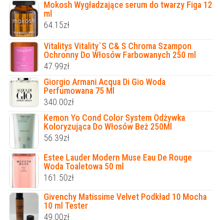
Mokosh Wygładzające serum do twarzy Figa 12
ml
64.15
zł
Vitalitys Vitality`S C& S Chroma Szampon
Ochronny Do Włosów Farbowanych 250 ml
47.99
zł
Giorgio Armani Acqua Di Gio Woda
Perfumowana 75 Ml
340.00
zł
Kemon Yo Cond Color System Odżywka
Koloryzująca Do Włosów Beż 250Ml
56.39
zł
Estee Lauder Modern Muse Eau De Rouge
Woda Toaletowa 50 ml
161.50
zł
Givenchy Matissime Velvet Podkład 10 Mocha
10 ml Tester
49.00
zł