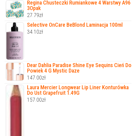
Regina Chusteczki Rumiankowe 4 Warstwy A96
3Opak
27.79
zł
Selective OnCare BeBlond Laminacja 100ml
34.10
zł
Dear Dahlia Paradise Shine Eye Sequins Cień Do
Powiek 4 G Mystic Daze
147.00
zł
Laura Mercier Longwear Lip Liner Konturówka
Do Ust Grapefruit 1.49G
157.00
zł