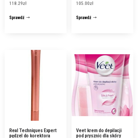
118.29
zł
105.00
zł
Sprawdź
Sprawdź
Real Techniques Expert
Veet krem do depilacji
pędzel do korektora
pod prysznic dla skóry