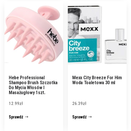
Hebe Professional
Mexx City Breeze For Him
Shampoo Brush Szczotka
Woda Toaletowa 30 ml
Do Mycia Włosów I
Masażugłowy 1szt.
12.99
zł
26.39
zł
Sprawdź
Sprawdź