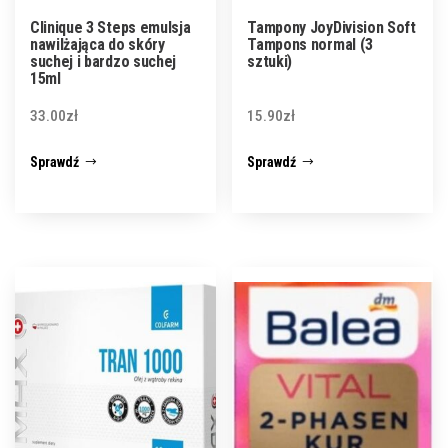
Clinique 3 Steps emulsja
Tampony JoyDivision Soft
nawilżająca do skóry
Tampons normal (3
suchej i bardzo suchej
sztuki)
15ml
33.00
zł
15.90
zł
Sprawdź
Sprawdź