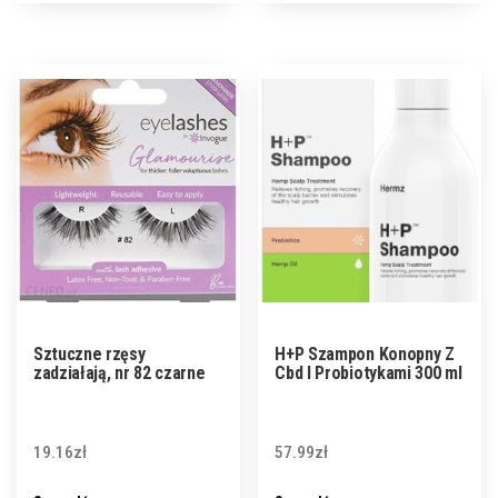
Sztuczne rzęsy
H+P Szampon Konopny Z
zadziałają, nr 82 czarne
Cbd I Probiotykami 300 ml
19.16
zł
57.99
zł