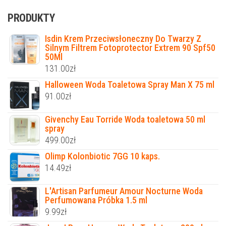
PRODUKTY
Isdin Krem Przeciwsłoneczny Do Twarzy Z
Silnym Filtrem Fotoprotector Extrem 90 Spf50
50Ml
131.00
zł
Halloween Woda Toaletowa Spray Man X 75 ml
91.00
zł
Givenchy Eau Torride Woda toaletowa 50 ml
spray
499.00
zł
Olimp Kolonbiotic 7GG 10 kaps.
14.49
zł
L'Artisan Parfumeur Amour Nocturne Woda
Perfumowana Próbka 1.5 ml
9.99
zł