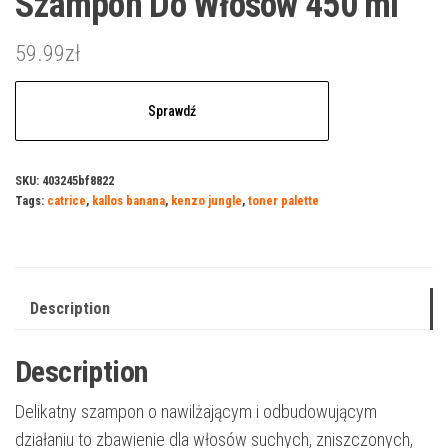
Szampon Do Włosów 450 ml
59.99
zł
Sprawdź
SKU:
403245bf8822
Tags:
catrice
,
kallos banana
,
kenzo jungle
,
toner palette
Description
Description
Delikatny szampon o nawilżającym i odbudowującym
działaniu to zbawienie dla włosów suchych, zniszczonych,