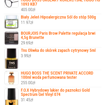
1093 KB7
405.00
zł
Biały Jeleń Hipoalergiczna Sól do stóp 500g
11.97
zł
BOURJOIS Paris Brow Palette regulacja brwi
4,5g Brunette
29.69
zł
Tns Oliwka do skórek zapach cytrynowy 5ml
3.99
zł
HUGO BOSS THE SCENT PRIVATE ACCORD
100ml woda perfumowana tester
255.00
zł
F.O.X Hybrydowy lakier do paznokci Gold
Spectrum Gel Vinyl 074
31.45
zł