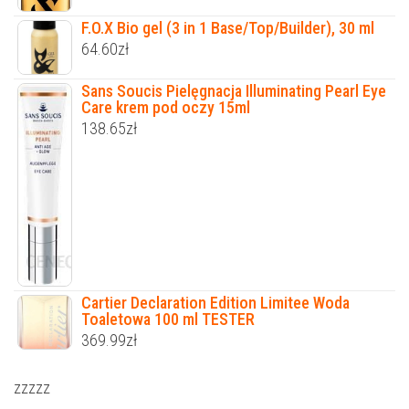
F.O.X Bio gel (3 in 1 Base/Top/Builder), 30 ml
64.60
zł
Sans Soucis Pielęgnacja Illuminating Pearl Eye
Care krem pod oczy 15ml
138.65
zł
Cartier Declaration Edition Limitee Woda
Toaletowa 100 ml TESTER
369.99
zł
zzzzz