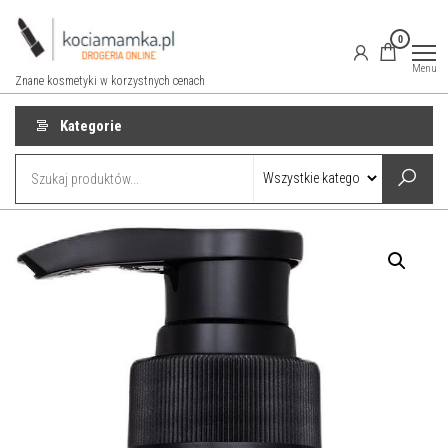
Przejdź
do
0
treści
Menu
Znane kosmetyki w korzystnych cenach
Kategorie