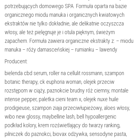
potrzebujących domowego SPA. Formuła oparta na bazie
organicznego miodu manuka i organicznych kwiatowych
ekstraktów nie tylko dokładnie, ale delikatnie oczyszcza
włosy, ale też pielęgnuje je i otula pięknym, świeżym
zapachem. Formuła zawiera organiczne ekstrakty z: – miodu
manuka – róży damasceńskiej – rumianku – lawendy
Producent:
bielenda cbd serum, roller na cellulit rossmann, szampon
botanic therapy, ck euphoria woman, olejek przeciw
rozstępom w ciąży, paznokcie brudny róż ciemny, montale
intense pepper, paletka cieni team x, olejek nuxe huile
prodigieuse, szampon ziaja przeciwłupieżowy, aloes włosy,
wibo new glossy, maybelline lash, bell hypoallergenic
podkład kolory, krem rozświetlający do twarzy ranking,
pilniczek do paznokci, biovax odżywka, sensodyne pasta,