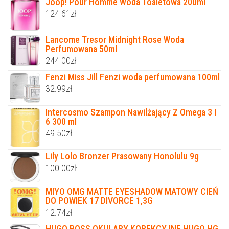
Joop! Pour Homme Woda Toaletowa 200ml
124.61
zł
Lancome Tresor Midnight Rose Woda
Perfumowana 50ml
244.00
zł
Fenzi Miss Jill Fenzi woda perfumowana 100ml
32.99
zł
Intercosmo Szampon Nawilżający Z Omega 3 I
6 300 ml
49.50
zł
Lily Lolo Bronzer Prasowany Honolulu 9g
100.00
zł
MIYO OMG MATTE EYESHADOW MATOWY CIEŃ
DO POWIEK 17 DIVORCE 1,3G
12.74
zł
HUGO BOSS OKULARY KOREKCYJNE HUGO HG