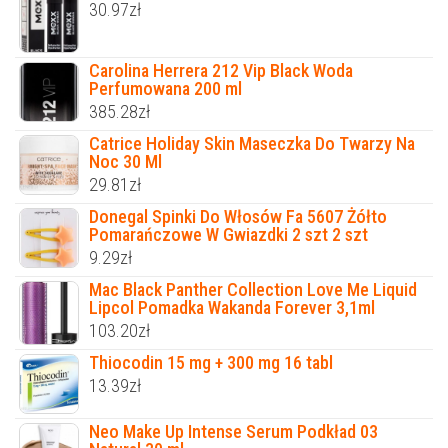
30.97
zł
Carolina Herrera 212 Vip Black Woda
Perfumowana 200 ml
385.28
zł
Catrice Holiday Skin Maseczka Do Twarzy Na
Noc 30 Ml
29.81
zł
Donegal Spinki Do Włosów Fa 5607 Żółto
Pomarańczowe W Gwiazdki 2 szt 2 szt
9.29
zł
Mac Black Panther Collection Love Me Liquid
Lipcol Pomadka Wakanda Forever 3,1ml
103.20
zł
Thiocodin 15 mg + 300 mg 16 tabl
13.39
zł
Neo Make Up Intense Serum Podkład 03