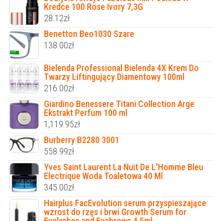
Kredce 100 Rose Ivory 7,3G
28.12
zł
Benetton Beo1030 Szare
138.00
zł
Bielenda Professional Bielenda 4X Krem Do
Twarzy Liftingujący Diamentowy 100ml
216.00
zł
Giardino Benessere Titani Collection Arge
Ekstrakt Perfum 100 ml
1,119.95
zł
Burberry B2280 3001
558.99
zł
Yves Saint Laurent La Nuit De L'Homme Bleu
Electrique Woda Toaletowa 40 Ml
345.00
zł
Hairplus FacEvolution serum przyspieszające
wzrost do rzęs i brwi Growth Serum for
Eyelashes and Eyebrows 4,5ml