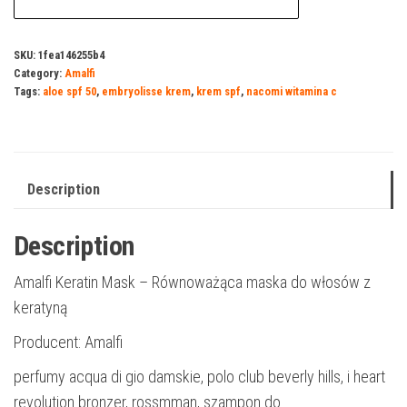
SKU:
1fea146255b4
Category:
Amalfi
Tags:
aloe spf 50
,
embryolisse krem
,
krem spf
,
nacomi witamina c
Description
Description
Amalfi Keratin Mask – Równoważąca maska ​​do włosów z
keratyną
Producent: Amalfi
perfumy acqua di gio damskie, polo club beverly hills, i heart
revolution bronzer, rossmman, szampon do