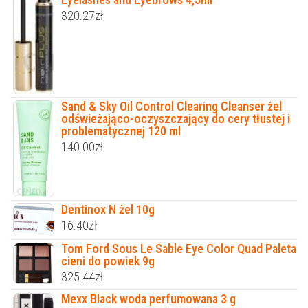
320.27
zł
Sand & Sky Oil Control Clearing Cleanser żel
odświeżająco-oczyszczający do cery tłustej i
problematycznej 120 ml
140.00
zł
Dentinox N żel 10g
16.40
zł
Tom Ford Sous Le Sable Eye Color Quad Paleta
cieni do powiek 9g
325.44
zł
Mexx Black woda perfumowana 3 g