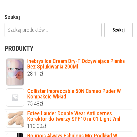
Szukaj
Szukaj
PRODUKTY
Inebrya Ice Cream Dry-T Odżywiająca Pianka
Bez Spłukiwania 200Ml
28.11
zł
Collistar Impreccable 50N Cameo Puder W
Kompakcie Wkład
75.48
zł
Estee Lauder Double Wear Anti cernes
Korektor do twarzy SPF10 nr 01 Light 7ml
110.00
zł
Bourjois Always Fabulous Mix Podkład W