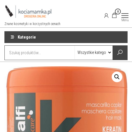
Przejdź
do
0
treści
Menu
Znane kosmetyki w korzystnych cenach
Kategorie