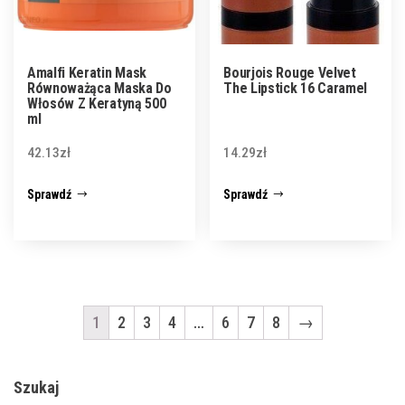
Amalfi Keratin Mask
Bourjois Rouge Velvet
Równoważąca Maska ​​Do
The Lipstick 16 Caramel
Włosów Z Keratyną 500
ml
42.13
zł
14.29
zł
Sprawdź
Sprawdź
1
2
3
4
…
6
7
8
→
Szukaj