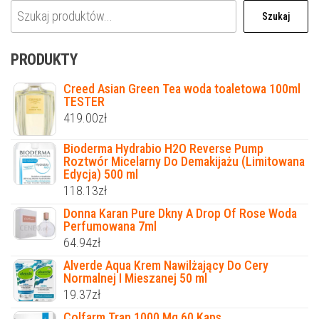
Szukaj
PRODUKTY
Creed Asian Green Tea woda toaletowa 100ml
TESTER
419.00
zł
Bioderma Hydrabio H2O Reverse Pump
Roztwór Micelarny Do Demakijażu (Limitowana
Edycja) 500 ml
118.13
zł
Donna Karan Pure Dkny A Drop Of Rose Woda
Perfumowana 7ml
64.94
zł
Alverde Aqua Krem Nawilżający Do Cery
Normalnej I Mieszanej 50 ml
19.37
zł
Colfarm Tran 1000 Mg 60 Kaps.