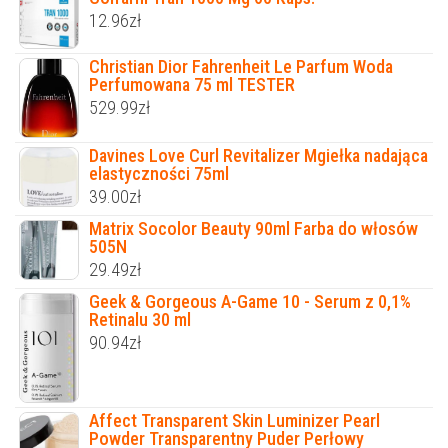
12.96
zł
Christian Dior Fahrenheit Le Parfum Woda
Perfumowana 75 ml TESTER
529.99
zł
Davines Love Curl Revitalizer Mgiełka nadająca
elastyczności 75ml
39.00
zł
Matrix Socolor Beauty 90ml Farba do włosów
505N
29.49
zł
Geek & Gorgeous A-Game 10 - Serum z 0,1%
Retinalu 30 ml
90.94
zł
Affect Transparent Skin Luminizer Pearl
Powder Transparentny Puder Perłowy