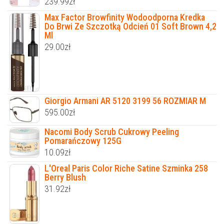
239.99
zł
Max Factor Browfinity Wodoodporna Kredka
Do Brwi Ze Szczotką Odcień 01 Soft Brown 4,2
Ml
29.00
zł
Giorgio Armani AR 5120 3199 56 ROZMIAR M
595.00
zł
Nacomi Body Scrub Cukrowy Peeling
Pomarańczowy 125G
10.09
zł
L'Oreal Paris Color Riche Satine Szminka 258
Berry Blush
31.92
zł