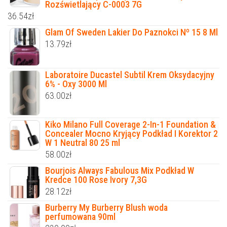
Rozświetlający C-0003 7G
36.54
zł
Glam Of Sweden Lakier Do Paznokci Nº 15 8 Ml
13.79
zł
Laboratoire Ducastel Subtil Krem Oksydacyjny
6% - Oxy 3000 Ml
63.00
zł
Kiko Milano Full Coverage 2-In-1 Foundation &
Concealer Mocno Kryjący Podkład I Korektor 2
W 1 Neutral 80 25 ml
58.00
zł
Bourjois Always Fabulous Mix Podkład W
Kredce 100 Rose Ivory 7,3G
28.12
zł
Burberry My Burberry Blush woda
perfumowana 90ml