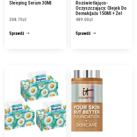
Sleeping Serum 30Ml
Rozświetlająco-
Oczyszczający: Olejek Do
Demakijażu 150Ml + Żel
Oczyszczający 250Ml +
308.70
zł
489.00
zł
Peeling Enzymatyczn
Sprawdź
Sprawdź