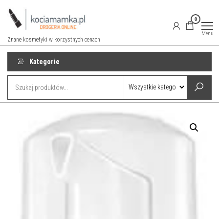
Przejdź
do
0
treści
Menu
Znane kosmetyki w korzystnych cenach
Kategorie