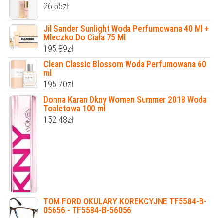
26.55
zł
Jil Sander Sunlight Woda Perfumowana 40 Ml +
Mleczko Do Ciała 75 Ml
195.89
zł
Clean Classic Blossom Woda Perfumowana 60
ml
195.70
zł
Donna Karan Dkny Women Summer 2018 Woda
Toaletowa 100 ml
152.48
zł
TOM FORD OKULARY KOREKCYJNE TF5584-B-
05656 - TF5584-B-56056