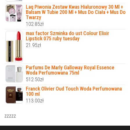
Laq Piwonia Zestaw Kwas Hialuronowy 30 Ml +
Balsam W Tubie 200 Ml + Mus Do Ciała + Mus Do
Twarzy
102.85
zł
max factor Szminka do ust Colour Elixir
Lipstick 075 ruby tuesday
21.95
zł
Parfums De Marly Galloway Royal Essence
Woda Perfumowana 75ml
512.50
zł
Franck Olivier Oud Touch Woda Perfumowana
100 ml
113.00
zł
zzzzz