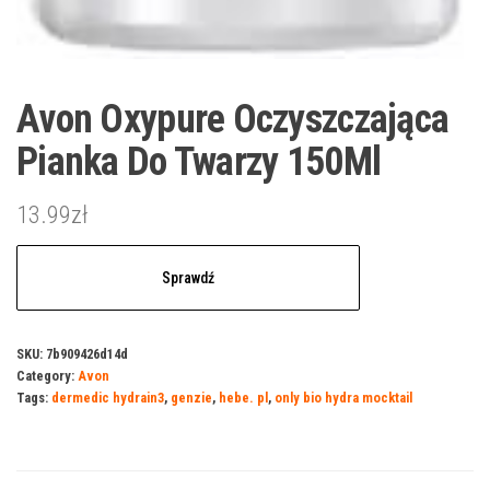
Avon Oxypure Oczyszczająca
Pianka Do Twarzy 150Ml
13.99
zł
Sprawdź
SKU:
7b909426d14d
Category:
Avon
Tags:
dermedic hydrain3
,
genzie
,
hebe. pl
,
only bio hydra mocktail