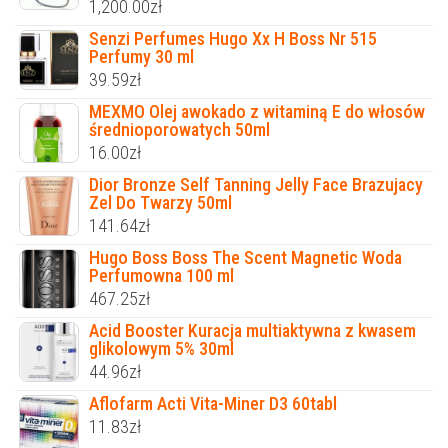
1,200.00
zł
Senzi Perfumes Hugo Xx H Boss Nr 515
Perfumy 30 ml
39.59
zł
MEXMO Olej awokado z witaminą E do włosów
średnioporowatych 50ml
16.00
zł
Dior Bronze Self Tanning Jelly Face Brazujacy
Zel Do Twarzy 50ml
141.64
zł
Hugo Boss Boss The Scent Magnetic Woda
Perfumowna 100 ml
467.25
zł
Acid Booster Kuracja multiaktywna z kwasem
glikolowym 5% 30ml
44.96
zł
Aflofarm Acti Vita-Miner D3 60tabl
11.83
zł