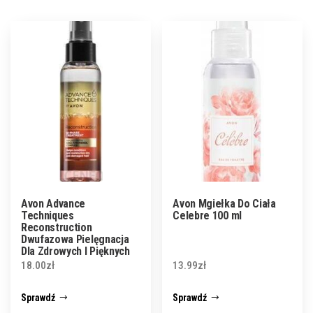
Avon Advance
Avon Mgiełka Do Ciała
Techniques
Celebre 100 ml
Reconstruction
Dwufazowa Pielęgnacja
Dla Zdrowych I Pięknych
Włosów 100 Ml
18.00
zł
13.99
zł
Sprawdź
Sprawdź