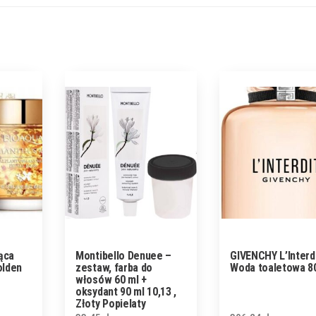
ąca
Montibello Denuee –
GIVENCHY L’Interd
olden
zestaw, farba do
Woda toaletowa 8
włosów 60 ml +
oksydant 90 ml 10,13 ,
Złoty Popielaty
Platynowy Blond 33 VOL