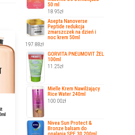
50 ml
18.95
zł
Asepta Nanoverse
Peptide redukcja
zmarszczek na dzień i
noc krem 50ml
197.88
zł
GORVITA PNEUMOVIT ŻEL
100ml
11.25
zł
Mielle Krem Nawilżający
Rice Water 240ml
100.00
zł
it
0ml
Nivea Sun Protect &
Bronze balsam do
opalania SPF 30 200ml