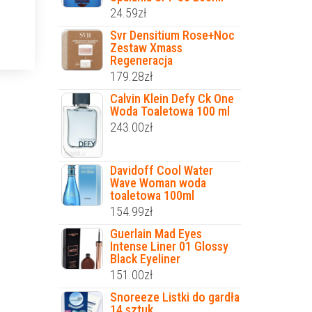
24.59
zł
Svr Densitium Rose+Noc
Zestaw Xmass
Regeneracja
179.28
zł
Calvin Klein Defy Ck One
Woda Toaletowa 100 ml
243.00
zł
Davidoff Cool Water
Wave Woman woda
toaletowa 100ml
154.99
zł
Guerlain Mad Eyes
Intense Liner 01 Glossy
Black Eyeliner
151.00
zł
Snoreeze Listki do gardła
14 sztuk