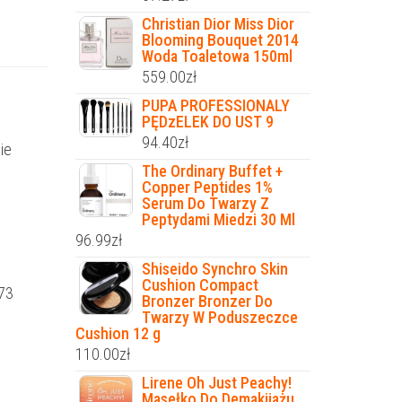
Christian Dior Miss Dior
Blooming Bouquet 2014
Woda Toaletowa 150ml
559.00
zł
PUPA PROFESSIONALY
PĘDzELEK DO UST 9
94.40
zł
ie
The Ordinary Buffet +
Copper Peptides 1%
Serum Do Twarzy Z
Peptydami Miedzi 30 Ml
96.99
zł
Shiseido Synchro Skin
Cushion Compact
473
Bronzer Bronzer Do
Twarzy W Poduszeczce
Cushion 12 g
110.00
zł
Lirene Oh Just Peachy!
Masełko Do Demakijażu