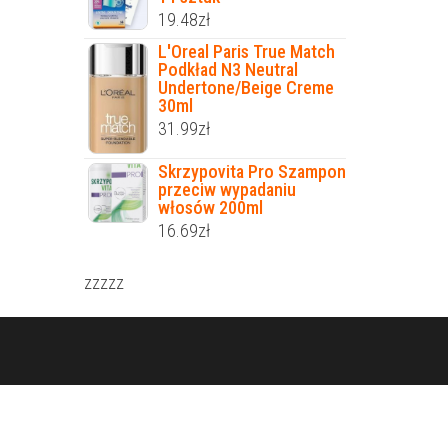
19.48
zł
L'Oreal Paris True Match
Podkład N3 Neutral
Undertone/Beige Creme
30ml
31.99
zł
Skrzypovita Pro Szampon
przeciw wypadaniu
włosów 200ml
16.69
zł
zzzzz