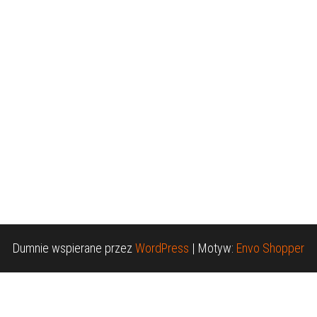
Dumnie wspierane przez
WordPress
|
Motyw:
Envo Shopper