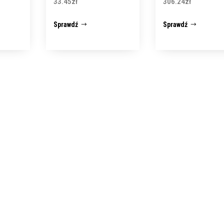
33.45
zł
306.24
zł
, 9,9%
Sprawdź
Sprawdź