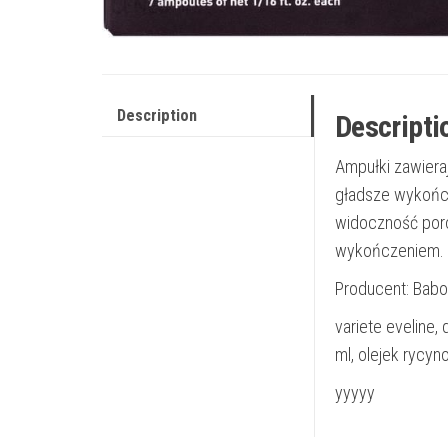
Description
Descripti
Ampułki zawiera
gładsze wykońc
widoczność poró
wykończeniem.
Producent: Babo
variete eveline,
ml, olejek rycyn
yyyyy