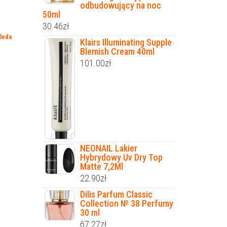
odbudowujący na noc
50ml
30.46
zł
leda
Klairs Illuminating Supple
Blemish Cream 40ml
101.00
zł
NEONAIL Lakier
Hybrydowy Uv Dry Top
Matte 7,2Ml
22.90
zł
Dilis Parfum Classic
Collection № 38 Perfumy
30 ml
67.27
zł