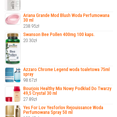
Ariana Grande Mod Blush Woda Perfumowana
30 ml
238.95
zł
Swanson Bee Pollen 400mg 100 kaps.
20.30
zł
Azzaro Chrome Legend woda toaletowa 75ml
spray
98.67
zł
Bourjois Healthy Mix Nowy Podkład Do Twarzy
49,5 Crystal 30 ml
27.89
zł
Yes For Lov Yesforlov Rejouissance Woda
Perfumowana Spray 50 ml