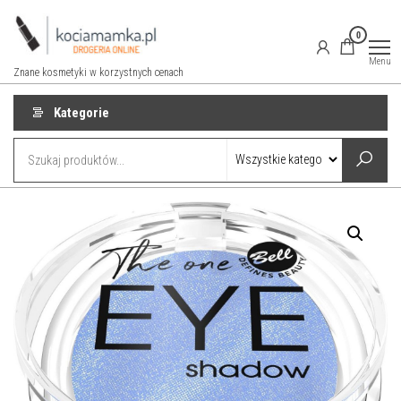
Przejdź
do
0
treści
Menu
Znane kosmetyki w korzystnych cenach
Kategorie