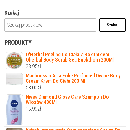
Szukaj
Szukaj
PRODUKTY
O'Herbal Peeling Do Ciała Z Rokitnikiem
Oherbal Body Scrub Sea Buckthorn 200Ml
38.95
zł
Mauboussin À La Folie Perfumed Divine Body
Cream Krem Do Ciała 200 Ml
58.00
zł
Nivea Diamond Gloss Care Szampon Do
Włosów 400Ml
13.99
zł