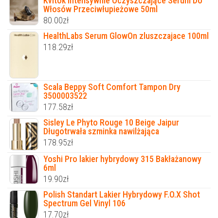
Kvitok Intensywnie Oczyszczające Serum Do
Włosów Przeciwłupieżowe 50ml
80.00
zł
HealthLabs Serum GlowOn zluszczajace 100ml
118.29
zł
Scala Beppy Soft Comfort Tampon Dry
3500003522
177.58
zł
Sisley Le Phyto Rouge 10 Beige Jaipur
Długotrwała szminka nawilżająca
178.95
zł
Yoshi Pro lakier hybrydowy 315 Bakłażanowy
6ml
19.90
zł
Polish Standart Lakier Hybrydowy F.O.X Shot
Spectrum Gel Vinyl 106
17.70
zł