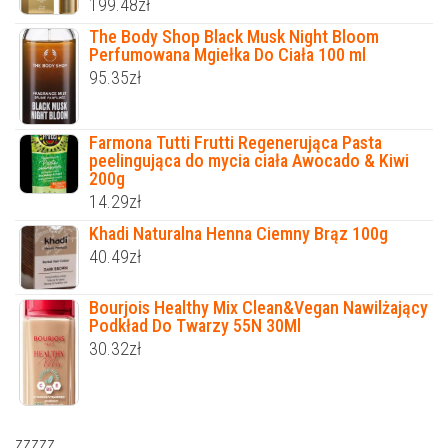
199.48
zł
The Body Shop Black Musk Night Bloom
Perfumowana Mgiełka Do Ciała 100 ml
95.35
zł
Farmona Tutti Frutti Regenerująca Pasta
peelingująca do mycia ciała Awocado & Kiwi
200g
14.29
zł
Khadi Naturalna Henna Ciemny Brąz 100g
40.49
zł
Bourjois Healthy Mix Clean&Vegan Nawilżający
Podkład Do Twarzy 55N 30Ml
30.32
zł
zzzzz