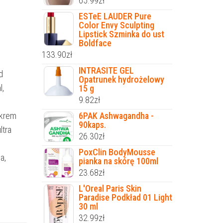
65.99
zł
ESTeE LAUDER Pure
Color Envy Sculpting
Lipstick Szminka do ust
Boldface
133.90
zł
INTRASITE GEL
d
Opatrunek hydrożelowy
l,
15 g
9.82
zł
 krem
6PAK Ashwagandha -
90kaps.
ltra
26.30
zł
PoxClin BodyMousse
a,
pianka na skórę 100ml
23.68
zł
L'Oreal Paris Skin
Paradise Podkład 01 Light
30 ml
32.99
zł