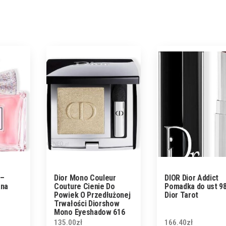
 –
Dior Mono Couleur
DIOR Dior Addict
na
Couture Cienie Do
Pomadka do ust 9
Powiek O Przedłużonej
Dior Tarot
Trwałości Diorshow
Mono Eyeshadow 616
Gold Star
135.00
zł
166.40
zł