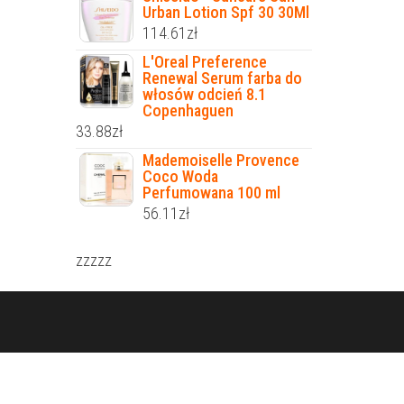
Urban Lotion Spf 30 30Ml
114.61
zł
L'Oreal Preference
Renewal Serum farba do
włosów odcień 8.1
Copenhaguen
33.88
zł
Mademoiselle Provence
Coco Woda
Perfumowana 100 ml
56.11
zł
zzzzz