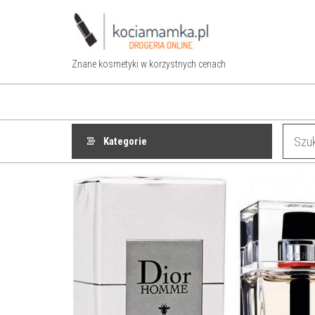
Przejdź
do
treści
Znane kosmetyki w korzystnych cenach
Kategorie