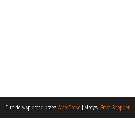
Dumnie wspierane przez
WordPress
|
Motyw:
Envo Shopper