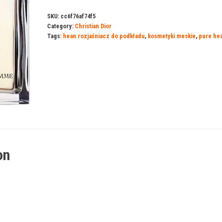
SKU:
cc6f76af74f5
Category:
Christian Dior
Tags:
hean rozjaśniacz do podkładu
,
kosmetyki meskie
,
pure hea
on