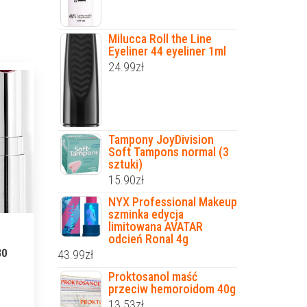
Milucca Roll the Line
Eyeliner 44 eyeliner 1ml
24.99
zł
Tampony JoyDivision
Soft Tampons normal (3
sztuki)
15.90
zł
NYX Professional Makeup
szminka edycja
limitowana AVATAR
odcień Ronal 4g
80
43.99
zł
Proktosanol maść
przeciw hemoroidom 40g
13.53
zł