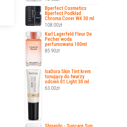
Bperfect Cosmetics
Bperfect Podkład
Chroma Cover W4 30 ml
108.00
zł
Karl Lagerfeld Fleur De
Pecher woda
perfumowana 100ml
85.90
zł
IsaDora Skin Tint krem
tonujący do twarzy
odcień 01 Light 30 ml
63.00
zł
Shiseido - Suncare Sun