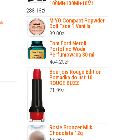
100Ml+100Ml+10Ml
288.18
zł
MIYO Compact Popwder
ls
Doll Face 1 Vanilla
39.00
zł
Tom Ford Neroli
Portofino Woda
Perfumowana 30 ml
464.25
zł
Bourjois Rouge Edition
Pomadka do ust 10
ROUGE BUZZ
21.99
zł
Rosie Bronzer Milk
Chocolate 12g