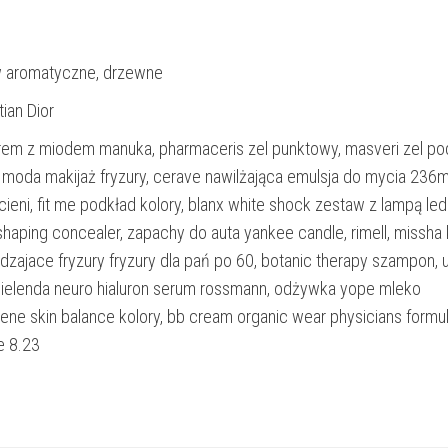
 aromatyczne, drzewne
tian Dior
, krem z miodem manuka, pharmaceris zel punktowy, masveri zel po
0 moda makijaż fryzury, cerave nawilżająca emulsja do mycia 236m
 cieni, fit me podkład kolory, blanx white shock zestaw z lampą led
shaping concealer, zapachy do auta yankee candle, rimell, missha
dzajace fryzury fryzury dla pań po 60, botanic therapy szampon, u
 bielenda neuro hialuron serum rossmann, odżywka yope mleko
rene skin balance kolory, bb cream organic wear physicians formul
e 8.23