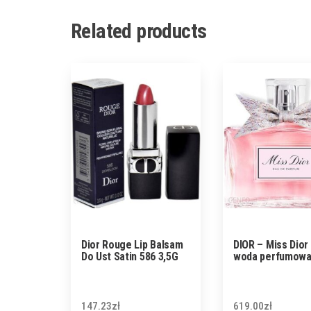
Related products
Dior Rouge Lip Balsam
DIOR – Miss Dior
Do Ust Satin 586 3,5G
woda perfumowa
147.23
zł
619.00
zł