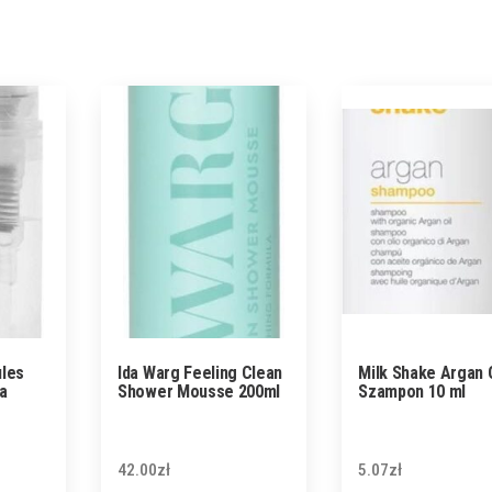
ules
Ida Warg Feeling Clean
Milk Shake Argan O
a
Shower Mousse 200ml
Szampon 10 ml
42.00
zł
5.07
zł