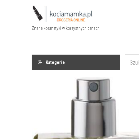
Przejdź
do
treści
Znane kosmetyki w korzystnych cenach
Kategorie