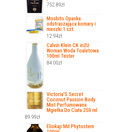
752.89
zł
Mosbito Opaska
odstraszająca komary i
meszki 1 szt.
12.94
zł
Calvin Klein CK in2U
Woman Woda Toaletowa
100ml Tester
84.00
zł
Victoria'S Secret
Coconut Passion Body
Mist Perfumowana
Mgiełka Do Ciała 250 ml
89.99
zł
Eliokap Md Phytostem
100ml