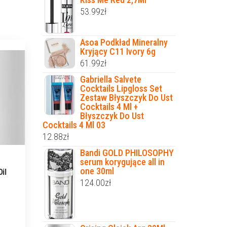
53.99
zł
Asoa Podkład Mineralny
Kryjący C11 Ivory 6g
61.99
zł
Gabriella Salvete
Cocktails Lipgloss Set
Zestaw Błyszczyk Do Ust
Cocktails 4 Ml +
Błyszczyk Do Ust
Cocktails 4 Ml 03
12.88
zł
Bandi GOLD PHILOSOPHY
serum korygujące all in
one 30ml
il
124.00
zł