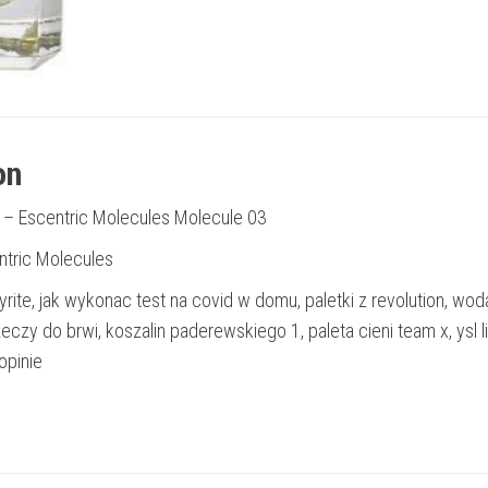
on
– Escentric Molecules Molecule 03
ntric Molecules
ayrite, jak wykonac test na covid w domu, paletki z revolution, wod
czy do brwi, koszalin paderewskiego 1, paleta cieni team x, ysl l
opinie