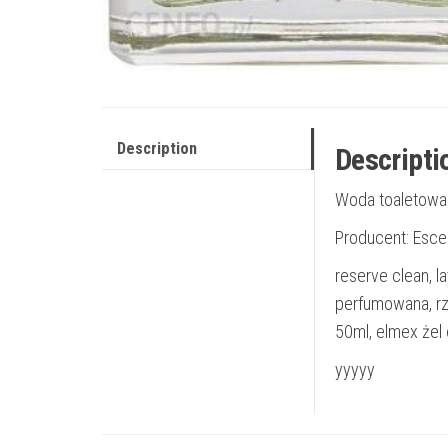
Description
Descripti
Woda toaletowa 
Producent: Esce
reserve clean, l
perfumowana, rze
50ml, elmex żel 
yyyyy