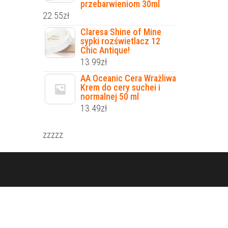
przebarwieniom 30ml
22.55
zł
Claresa Shine of Mine
sypki rozświetlacz 12
Chic Antique!
13.99
zł
AA Oceanic Cera Wrażliwa
Krem do cery suchei i
normalnej 50 ml
13.49
zł
zzzzz