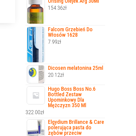
Orising Olejek Arg 30Ml
154.36
zł
Falcom Grzebień Do
Włosów 1628
7.99
zł
Dicosen melatonina 25ml
20.12
zł
Hugo Boss Boss No.6
Bottled Zestaw
Upominkowy Dla
Mężczyzn 350 Ml
322.00
zł
Elgydium Brillance & Care
polerująca pasta do
zębów przeciw