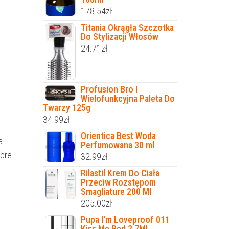
178.54
zł
Titania Okrągła Szczotka
Do Stylizacji Włosów
24.71
zł
Profusion Bro I
Wielofunkcyjna Paleta Do
Twarzy 125g
34.99
zł
Orientica Best Woda
a
Perfumowana 30 ml
ibre
32.99
zł
Rilastil Krem Do Ciała
Przeciw Rozstępom
Smagliature 200 Ml
205.00
zł
Pupa I'm Loveproof 011
Kiss Me Red 2,7Ml