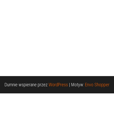
Dumnie wspierane przez
WordPress
|
Motyw:
Envo Shopper