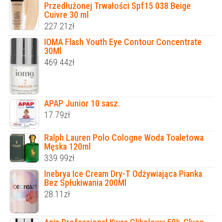
Przedłużonej Trwałości Spf15 038 Beige
Cuivre 30 ml
227.21
zł
IOMA Flash Youth Eye Contour Concentrate
30Ml
469.44
zł
APAP Junior 10 sasz.
17.79
zł
Ralph Lauren Polo Cologne Woda Toaletowa
Męska 120ml
339.99
zł
Inebrya Ice Cream Dry-T Odżywiająca Pianka
Bez Spłukiwania 200Ml
28.11
zł