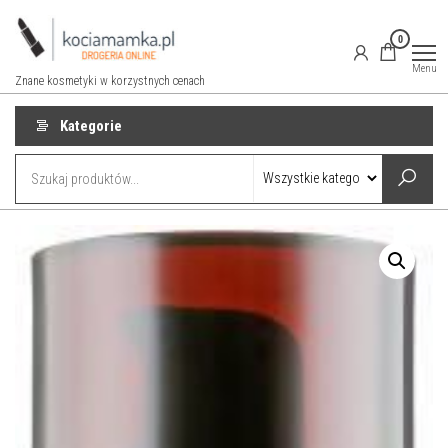
Przejdź
do
0
treści
Menu
Znane kosmetyki w korzystnych cenach
Kategorie