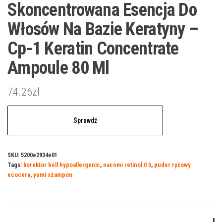
Skoncentrowana Esencja Do
Włosów Na Bazie Keratyny –
Cp-1 Keratin Concentrate
Ampoule 80 Ml
74.26
zł
Sprawdź
SKU:
5200e2934e01
Tags:
korektor bell hypoallergenic
,
nacomi retinol 0 5
,
puder ryżowy
ecocera
,
yumi szampon