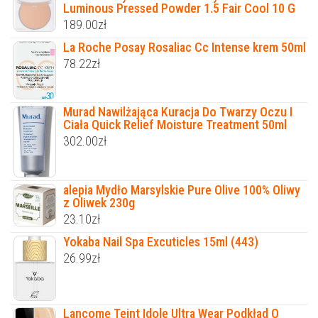
Luminous Pressed Powder 1.5 Fair Cool 10 G
189.00
zł
La Roche Posay Rosaliac Cc Intense krem 50ml
78.22
zł
Murad Nawilżająca Kuracja Do Twarzy Oczu I
Ciała Quick Relief Moisture Treatment 50ml
302.00
zł
alepia Mydło Marsylskie Pure Olive 100% Oliwy
z Oliwek 230g
23.10
zł
Yokaba Nail Spa Excuticles 15ml (443)
26.99
zł
Lancome Teint Idole Ultra Wear Podkład O