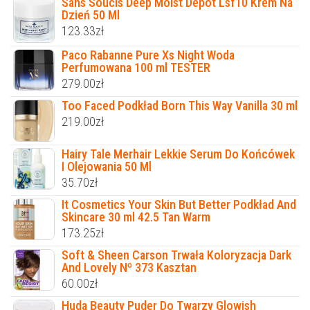
Sans Soucis Deep Moist Depot Lsf10 Krem Na
Dzień 50 Ml
123.33
zł
Paco Rabanne Pure Xs Night Woda
Perfumowana 100 ml TESTER
279.00
zł
Too Faced Podkład Born This Way Vanilla 30 ml
219.00
zł
Hairy Tale Merhair Lekkie Serum Do Końcówek
I Olejowania 50 Ml
35.70
zł
It Cosmetics Your Skin But Better Podkład And
Skincare 30 ml 42.5 Tan Warm
173.25
zł
Soft & Sheen Carson Trwała Koloryzacja Dark
And Lovely Nº 373 Kasztan
60.00
zł
Huda Beauty Puder Do Twarzy Glowish