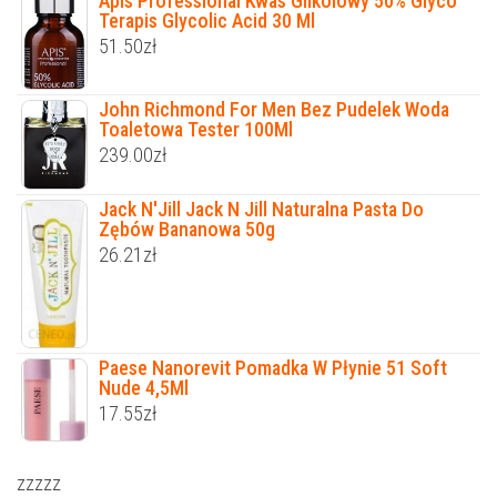
Apis Professional Kwas Glikolowy 50% Glyco
Terapis Glycolic Acid 30 Ml
51.50
zł
John Richmond For Men Bez Pudelek Woda
Toaletowa Tester 100Ml
239.00
zł
Jack N'Jill Jack N Jill Naturalna Pasta Do
Zębów Bananowa 50g
26.21
zł
Paese Nanorevit Pomadka W Płynie 51 Soft
Nude 4,5Ml
17.55
zł
zzzzz