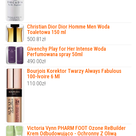
Christian Dior Dior Homme Men Woda
Toaletowa 150 ml
500.81
zł
Givenchy Play for Her Intense Woda
Perfumowana spray 50ml
490.00
zł
Bourjois Korektor Twarzy Always Fabulous
100-Ivoire 6 Ml
110.00
zł
Victoria Vynn PHARM FOOT Ozone ReBuilder
Krem Odbudowująco - Ochronny Z Oliwą