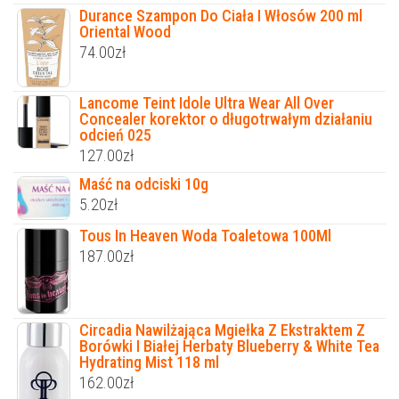
Durance Szampon Do Ciała I Włosów 200 ml
Oriental Wood
74.00
zł
Lancome Teint Idole Ultra Wear All Over
Concealer korektor o długotrwałym działaniu
odcień 025
127.00
zł
Maść na odciski 10g
5.20
zł
Tous In Heaven Woda Toaletowa 100Ml
187.00
zł
Circadia Nawilżająca Mgiełka Z Ekstraktem Z
Borówki I Białej Herbaty Blueberry & White Tea
Hydrating Mist 118 ml
162.00
zł