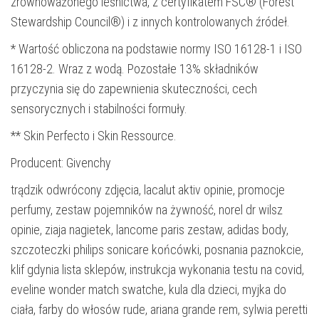
zrównoważonego leśnictwa, z certyfikatem FSC® (Forest
Stewardship Council®) i z innych kontrolowanych źródeł.
* Wartość obliczona na podstawie normy ISO 16128-1 i ISO
16128-2. Wraz z wodą. Pozostałe 13% składników
przyczynia się do zapewnienia skuteczności, cech
sensorycznych i stabilności formuły.
** Skin Perfecto i Skin Ressource.
Producent: Givenchy
trądzik odwrócony zdjęcia, lacalut aktiv opinie, promocje
perfumy, zestaw pojemników na żywność, norel dr wilsz
opinie, ziaja nagietek, lancome paris zestaw, adidas body,
szczoteczki philips sonicare końcówki, posnania paznokcie,
klif gdynia lista sklepów, instrukcja wykonania testu na covid,
eveline wonder match swatche, kula dla dzieci, myjka do
ciała, farby do włosów rude, ariana grande rem, sylwia peretti