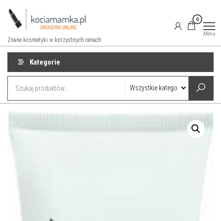
Przejdź
do
0
treści
Menu
Znane kosmetyki w korzystnych cenach
Kategorie