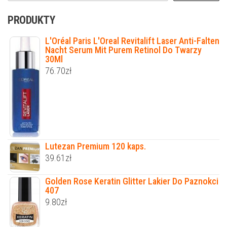
PRODUKTY
L'Oréal Paris L'Oreal Revitalift Laser Anti-Falten
Nacht Serum Mit Purem Retinol Do Twarzy
30Ml
76.70
zł
Lutezan Premium 120 kaps.
39.61
zł
Golden Rose Keratin Glitter Lakier Do Paznokci
407
9.80
zł