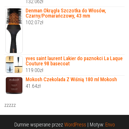
132.06
zł
Denman Okrągła Szczotka do Włosów,
Czarny/Pomarańczowy, 43 mm
102.07
zł
yves saint laurent Lakier do paznokci La Laque
Couture 98 basecoat
119.00
zł
Mokosh Czekolada Z Wiśnią 180 ml Mokosh
41.64
zł
zzzzz
Dumnie wspierane przez
WordPress
|
Motyw:
Envo