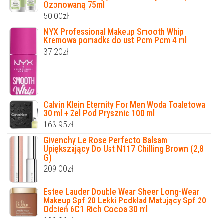
Ozonowaną 75ml
50.00
zł
NYX Professional Makeup Smooth Whip
Kremowa pomadka do ust Pom Pom 4 ml
37.20
zł
Calvin Klein Eternity For Men Woda Toaletowa
30 ml + Żel Pod Prysznic 100 ml
163.95
zł
Givenchy Le Rose Perfecto Balsam
Upiększający Do Ust N117 Chilling Brown (2,8
G)
209.00
zł
Estee Lauder Double Wear Sheer Long-Wear
Makeup Spf 20 Lekki Podkład Matujący Spf 20
Odcień 6C1 Rich Cocoa 30 ml