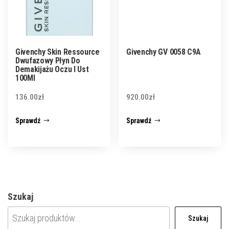
Givenchy Skin Ressource
Givenchy GV 0058 C9A
Dwufazowy Płyn Do
Demakijażu Oczu I Ust
100Ml
136.00
zł
920.00
zł
Sprawdź
Sprawdź
Szukaj
Szukaj