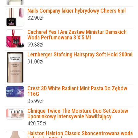
Nails Company lakier hybrydowy Cheers 6ml
32.90
zł
Cacharel Yes I Am Zestaw Miniatur Damskich
Woda Perfumowana 3 X 5 Ml
69.38
zł
Lernberger Stafsing Hairspray Soft Hold 200ml
91.00
zł
Crest 3D White Radiant Mint Pasta Do Zębów
116G
35.99
zł
Clinique Twice The Moisture Duo Set Zestaw
Upominkowy Intensywnie Nawilżający
420.75
zł
Halston Halston Classic Skoncentrowana woda