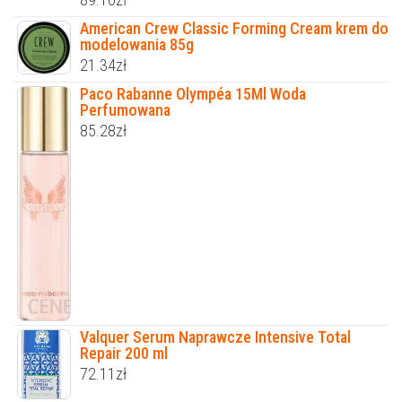
American Crew Classic Forming Cream krem do
modelowania 85g
21.34
zł
Paco Rabanne Olympéa 15Ml Woda
Perfumowana
85.28
zł
Valquer Serum Naprawcze Intensive Total
Repair 200 ml
72.11
zł