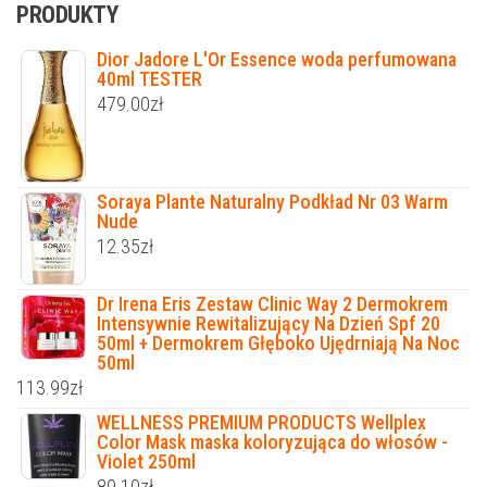
PRODUKTY
Dior Jadore L'Or Essence woda perfumowana
40ml TESTER
479.00
zł
Soraya Plante Naturalny Podkład Nr 03 Warm
Nude
12.35
zł
Dr Irena Eris Zestaw Clinic Way 2 Dermokrem
Intensywnie Rewitalizujący Na Dzień Spf 20
50ml + Dermokrem Głęboko Ujędrniają Na Noc
50ml
113.99
zł
WELLNESS PREMIUM PRODUCTS Wellplex
Color Mask maska koloryzująca do włosów -
Violet 250ml
89.10
zł