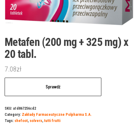
Metafen (200 mg + 325 mg) x
20 tabl.
7.08
zł
Sprawdź
SKU:
a1d867256cd2
Category:
Zakłady Farmaceutyczne Polpharma S.A.
Tags:
shefoot
,
solverx
,
tutti frutti