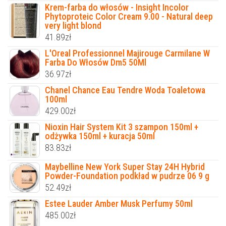
Krem-farba do włosów - Insight Incolor
Phytoproteic Color Cream 9.00 - Natural deep
very light blond
41.89
zł
L'Oreal Professionnel Majirouge Carmilane W
Farba Do Włosów Dm5 50Ml
36.97
zł
Chanel Chance Eau Tendre Woda Toaletowa
100ml
429.00
zł
Nioxin Hair System Kit 3 szampon 150ml +
odżywka 150ml + kuracja 50ml
83.83
zł
Maybelline New York Super Stay 24H Hybrid
Powder-Foundation podkład w pudrze 06 9 g
52.49
zł
Estee Lauder Amber Musk Perfumy 50ml
485.00
zł