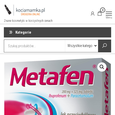
Przejdź
do
0
treści
Menu
Znane kosmetyki w korzystnych cenach
Kategorie