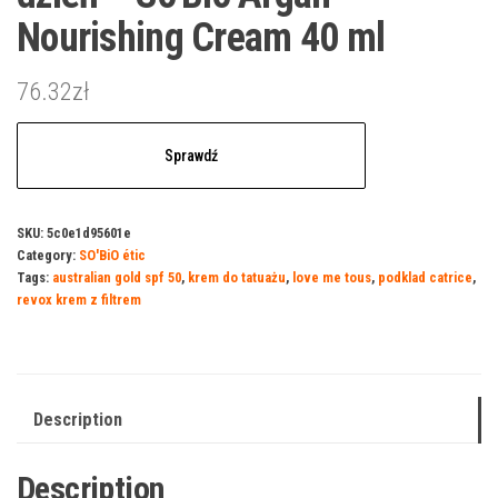
Nourishing Cream 40 ml
76.32
zł
Sprawdź
SKU:
5c0e1d95601e
Category:
SO'BiO étic
Tags:
australian gold spf 50
,
krem do tatuażu
,
love me tous
,
podklad catrice
,
revox krem z filtrem
Description
Description