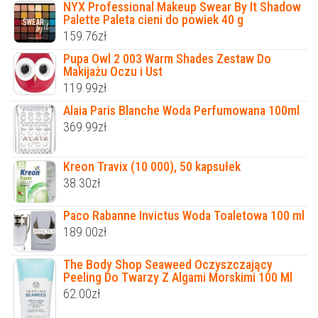
NYX Professional Makeup Swear By It Shadow
Palette Paleta cieni do powiek 40 g
159.76
zł
Pupa Owl 2 003 Warm Shades Zestaw Do
Makijażu Oczu i Ust
119.99
zł
Alaia Paris Blanche Woda Perfumowana 100ml
369.99
zł
Kreon Travix (10 000), 50 kapsułek
38.30
zł
Paco Rabanne Invictus Woda Toaletowa 100 ml
189.00
zł
The Body Shop Seaweed Oczyszczający
Peeling Do Twarzy Z Algami Morskimi 100 Ml
62.00
zł