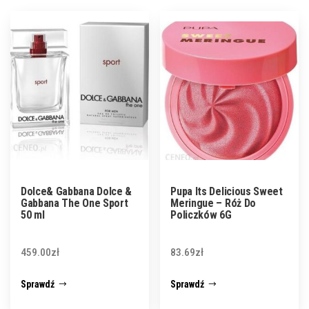
Dolce& Gabbana Dolce &
Pupa Its Delicious Sweet
Gabbana The One Sport
Meringue – Róż Do
50 ml
Policzków 6G
459.00
zł
83.69
zł
Sprawdź
Sprawdź