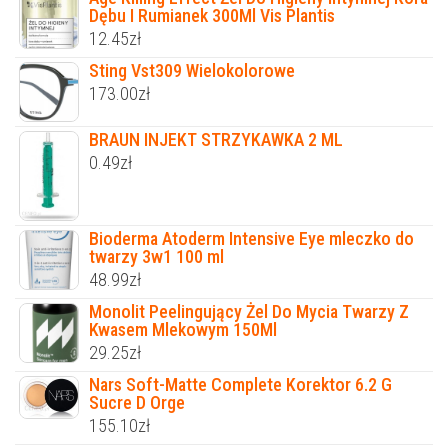
Dębu I Rumianek 300Ml Vis Plantis
12.45
zł
Sting Vst309 Wielokolorowe
173.00
zł
BRAUN INJEKT STRZYKAWKA 2 ML
0.49
zł
Bioderma Atoderm Intensive Eye mleczko do
twarzy 3w1 100 ml
48.99
zł
Monolit Peelingujący Żel Do Mycia Twarzy Z
Kwasem Mlekowym 150Ml
29.25
zł
Nars Soft-Matte Complete Korektor 6.2 G
Sucre D Orge
155.10
zł