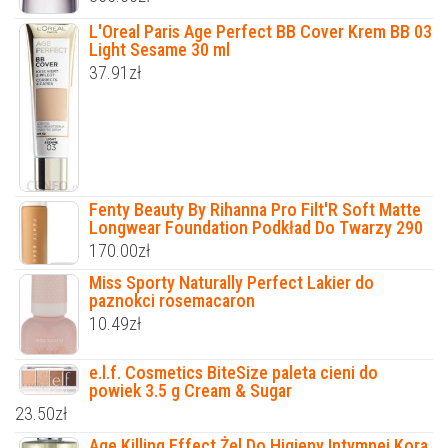
L'Oreal Paris Age Perfect BB Cover Krem BB 03
Light Sesame 30 ml
37.91
zł
Fenty Beauty By Rihanna Pro Filt'R Soft Matte
Longwear Foundation Podkład Do Twarzy 290
170.00
zł
Miss Sporty Naturally Perfect Lakier do
paznokci rosemacaron
10.49
zł
e.l.f. Cosmetics BiteSize paleta cieni do
powiek 3.5 g Cream & Sugar
23.50
zł
Age Killing Effect Żel Do Higieny Intymnej Kora