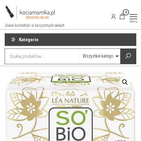
Przejdź
do
0
treści
Menu
Znane kosmetyki w korzystnych cenach
Kategorie