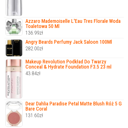
Azzaro Mademoiselle L'Eau Tres Florale Woda
Toaletowa 50 Ml
136.99
zł
Angry Beards Perfumy Jack Saloon 100Ml
282.00
zł
Makeup Revolution Podkład Do Twarzy
Conceal & Hydrate Foundation F3.5 23 ml
43.84
zł
Dear Dahlia Paradise Petal Matte Blush Róż 5 G
Bare Coral
131.60
zł