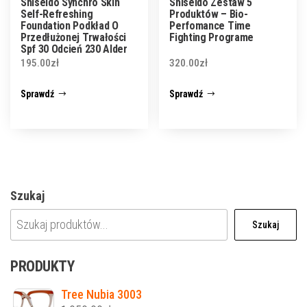
Shiseido Synchro Skin
Shiseido Zestaw 5
Self-Refreshing
Produktów – Bio-
Foundation Podkład O
Perfomance Time
Przedłużonej Trwałości
Fighting Programe
Spf 30 Odcień 230 Alder
30 ml
195.00
zł
320.00
zł
Sprawdź
Sprawdź
Szukaj
Szukaj
PRODUKTY
Tree Nubia 3003