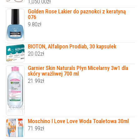
1,050.00
zł
Golden Rose Lakier do paznokci z keratyną
076
9.80
zł
BIOTON, Alfalipon Prodiab, 30 kapsułek
20.02
zł
Garnier Skin Naturals Płyn Micelarny 3w1 dla
skóry wrażliwej 700 ml
21.99
zł
Moschino I Love Love Woda Toaletowa 30ml
71.99
zł