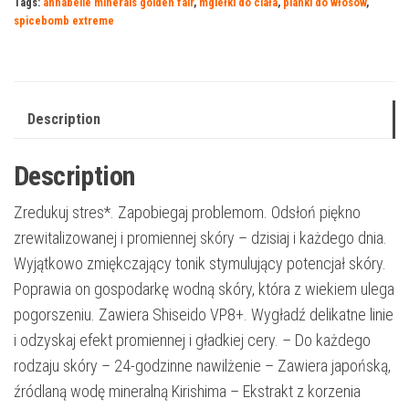
Tags:
annabelle minerals golden fair
,
mgiełki do ciała
,
pianki do włosów
,
spicebomb extreme
Description
Description
Zredukuj stres*. Zapobiegaj problemom. Odsłoń piękno
zrewitalizowanej i promiennej skóry – dzisiaj i każdego dnia.
Wyjątkowo zmiękczający tonik stymulujący potencjał skóry.
Poprawia on gospodarkę wodną skóry, która z wiekiem ulega
pogorszeniu. Zawiera Shiseido VP8+. Wygładź delikatne linie
i odzyskaj efekt promiennej i gładkiej cery. – Do każdego
rodzaju skóry – 24-godzinne nawilżenie – Zawiera japońską,
źródlaną wodę mineralną Kirishima – Ekstrakt z korzenia