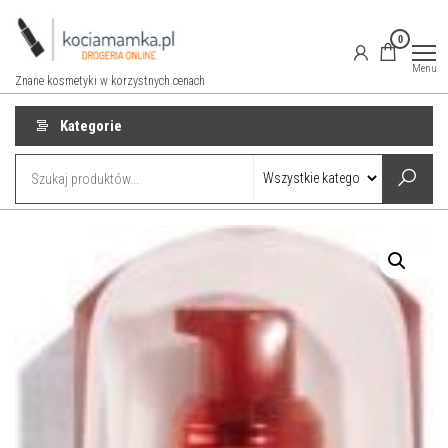
Przejdź
do
0
treści
Menu
Znane kosmetyki w korzystnych cenach
Kategorie