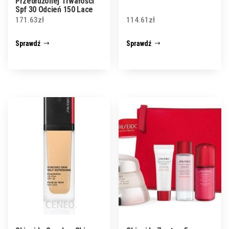
Przedłużonej Trwałości
Spf 30 Odcień 150 Lace
30 ml
171.63
zł
114.61
zł
Sprawdź
Sprawdź