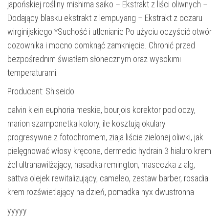
japońskiej rośliny mishima saiko – Ekstrakt z liści oliwnych –
Dodający blasku ekstrakt z lempuyang – Ekstrakt z oczaru
wirginijskiego *Suchość i utlenianie Po użyciu oczyścić otwór
dozownika i mocno domknąć zamknięcie. Chronić przed
bezpośrednim światłem słonecznym oraz wysokimi
temperaturami.
Producent: Shiseido
calvin klein euphoria meskie, bourjois korektor pod oczy,
marion szamponetka kolory, ile kosztują okulary
progresywne z fotochromem, ziaja liście zielonej oliwki, jak
pielęgnować włosy kręcone, dermedic hydrain 3 hialuro krem
żel ultranawilżający, nasadka remington, maseczka z alg,
sattva olejek rewitalizujący, cameleo, zestaw barber, rosadia
krem rozświetlający na dzień, pomadka nyx dwustronna
yyyyy