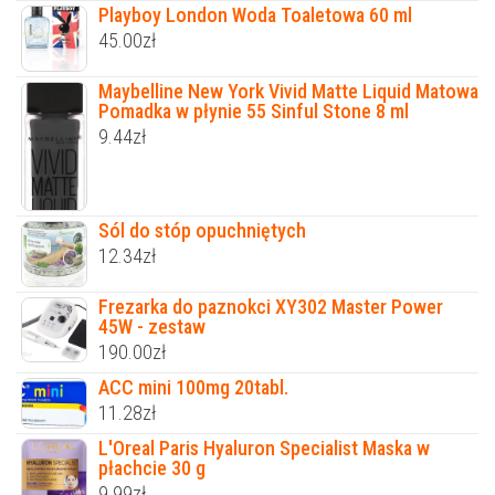
Playboy London Woda Toaletowa 60 ml
45.00
zł
Maybelline New York Vivid Matte Liquid Matowa
Pomadka w płynie 55 Sinful Stone 8 ml
9.44
zł
Sól do stóp opuchniętych
12.34
zł
Frezarka do paznokci XY302 Master Power
45W - zestaw
190.00
zł
ACC mini 100mg 20tabl.
11.28
zł
L'Oreal Paris Hyaluron Specialist Maska w
płachcie 30 g
9.99
zł