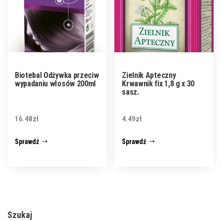
Biotebal Odżywka przeciw
Zielnik Apteczny
wypadaniu włosów 200ml
Krwawnik fix 1,8 g x 30
sasz.
16.48
zł
4.49
zł
Sprawdź
Sprawdź
Szukaj