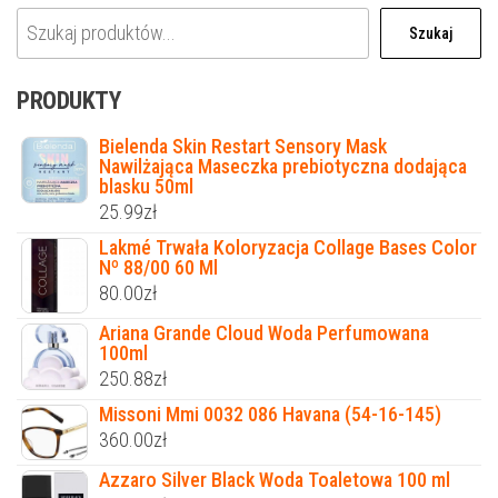
Szukaj
PRODUKTY
Bielenda Skin Restart Sensory Mask
Nawilżająca Maseczka prebiotyczna dodająca
blasku 50ml
25.99
zł
Lakmé Trwała Koloryzacja Collage Bases Color
Nº 88/00 60 Ml
80.00
zł
Ariana Grande Cloud Woda Perfumowana
100ml
250.88
zł
Missoni Mmi 0032 086 Havana (54-16-145)
360.00
zł
Azzaro Silver Black Woda Toaletowa 100 ml