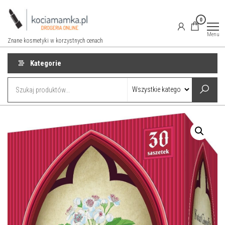
Przejdź
do
0
treści
Menu
Znane kosmetyki w korzystnych cenach
Kategorie