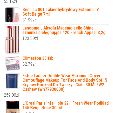
55.13
zł
Semilac 801 Lakier hybrydowy Extend 5in1
Soft Beige 7ml
31.99
zł
Lancome L’Absolu Mademoiselle Shine
szminka pielęgnująca 420 French Appeal 3,2g
123.39
zł
Climeston 30 tabl.
32.79
zł
Estée Lauder Double Wear Maximum Cover
Camouflage Makeup For Face And Body Spf15
Kryjący Podkład Do Twarzy I Ciała 30 Ml 3W2
Cashew (Wn77930000)
259.88
zł
L'Oreal Paris Infaillible 32H Fresh Wear Podkład
145 Beige Rose 30 ml