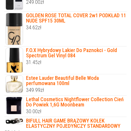
249.00
zł
GOLDEN ROSE TOTAL COVER 2w1 PODKŁAD 11
NUDE SPF15 30ML
34.62
zł
F.O.X Hybrydowy Lakier Do Paznokci - Gold
Spectrum Gel Vinyl 084
31.45
zł
Estee Lauder Beautiful Belle Woda
perfumowana 100ml
349.99
zł
Lethal Cosmetics Nightflower Collection Cień
Do Powiek 1,6G Moonbeam
30.00
zł
BIFULL HAIR GAME BRĄZOWY KOŁEK
ELASTYCZNY POJEDYNCZY STANDARDOWY