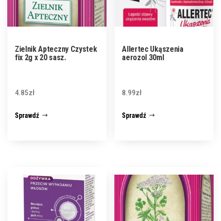
Zielnik Apteczny Czystek
Allertec Ukąszenia
fix 2g x 20 sasz.
aerozol 30ml
4.85
zł
8.99
zł
Sprawdź
Sprawdź