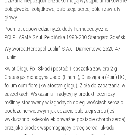
Działania niepożądaneRzadko mogą wystąpić umiarkowane
dolegliwości żołądkowe, palpitacje serca, bóle i zawroty
głowy.
Podmiot odpowiedzialny:Zakłady Farmaceutyczne
POLPHARMA SAul. Pelplińska 1983-200 Starogard Gdański
Wytwórca„Herbapol-Lublin” S.A.ul. Diamentowa 2520-471
Lublin
Kwiat Głogu Fix. Skład i postać: 1 saszetka zawiera 2 g
Crataegus monogyna Jacq. (Lindm.), C.leavigata (Poir.) DC.,
folium cum flore (kwiatostan głogu). Zioła do zaparzania, w
saszetkach. Wskazania: Tradycyjny produkt leczniczy
roślinny stosowany w łagodnych dolegliwościach serca o
podłożu nerwicowym jak uczucie palpitacji serca (jeśli
wykluczono jakiekolwiek poważne postacie chorób serca)
oraz jako środek wspomagający pracę serca i układu