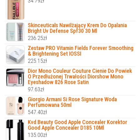
34.79
zł
Skinceuticals Nawilżający Krem Do Opalania
Bright Uv Defense Spf30 30 Ml
236.25
zł
Zestaw PRO Vitamin Fields Forever Smoothing
& Brightening Set IOSSI
225.15
zł
Dior Mono Couleur Couture Cienie Do Powiek
O Przedłużonej Trwałości Diorshow Mono
Eyeshadow 826 Rose Satin
97.63
zł
Giorgio Armani Si Rose Signature Woda
Perfumowana 50ml
547.40
zł
Kvd Beauty Good Apple Concealer Korektor
Good Apple Concealer D185 10Ml
135.00
zł