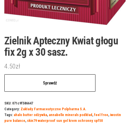
Zielnik Apteczny Kwiat głogu
fix 2g x 30 sasz.
4.50
zł
Sprawdź
SKU:
071c9f586647
Category:
Zakłady Farmaceutyczne Polpharma S.A.
Tags:
ahalo butter odżywka
,
annabelle minerals podkład
,
feel free
,
iwostin
pure balance
,
skin79 waterproof sun gel krem ochronny spf50