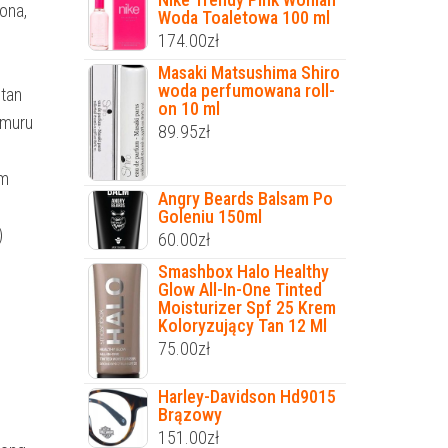
ona,
Woda Toaletowa 100 ml
174.00
zł
Masaki Matsushima Shiro
woda perfumowana roll-
tan
on 10 ml
umuru
89.95
zł
um
Angry Beards Balsam Po
Goleniu 150ml
)
60.00
zł
Smashbox Halo Healthy
Glow All-In-One Tinted
Moisturizer Spf 25 Krem
Koloryzujący Tan 12 Ml
75.00
zł
Harley-Davidson Hd9015
Brązowy
151.00
zł