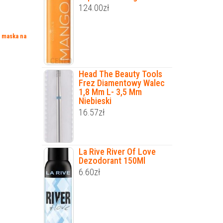
124.00
zł
,
maska na
Head The Beauty Tools
Frez Diamentowy Walec
1,8 Mm L- 3,5 Mm
Niebieski
16.57
zł
La Rive River Of Love
Dezodorant 150Ml
6.60
zł