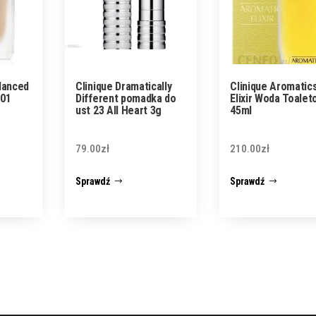
lanced
Clinique Dramatically
Clinique Aromatic
 01
Different pomadka do
Elixir Woda Toale
ust 23 All Heart 3g
45ml
79.00
zł
210.00
zł
Sprawdź
Sprawdź