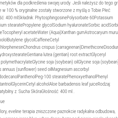
metyków dla podkreślenia swojej urody. Jeśli należysz do tego gr
e w 100 % oryginalne zostały stworzone z myślą o Tobie.Płeć:
ć: 400 mlSkładnik: PhytosphingosinePolysorbate 60Potassium
um stearatePropylene glycolSodium hyaluronateSorbic acidSorbi
seTocopheryl acetateWater (Aqua)Xanthan gumAstrocaryum mur
ololButylene glycolCaffeineCetyl
hlorphenesinChondrus crispus (carrageenan)DimethiconeDisodi
ydroxystearateGentiana lutea (gentian) root extractGlyceryl
 polymethacrylateGlycine soja (soybean) oilGlycine soja (soybean
us annuus (sunflower) seed oilMagnesium ascorbyl
dodecanolPanthenolPeg-100 stearatePhenoxyethanolPhenyl
antriolGlycerinCetyl alcoholAloe barbadensis leaf juiceRodzaj:
ybilny z: Sucha SkóraGłośność: 400 ml…
que
ory, eveline terapia zniszczone paznokcie radykalna odbudowa,