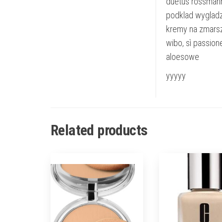
duetus rossmann
podklad wygladza
kremy na zmarszc
wibo, sì passion
aloesowe
yyyyy
Related products