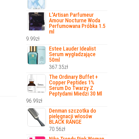
L'Artisan Parfumeur
Amour Nocturne Woda
Perfumowana Próbka 1.5
ml
9.99
zł
Estee Lauder Idealist
Serum wygładzające
50ml
367.35
zł
The Ordinary Buffet +
Copper Peptides 1%
Serum Do Twarzy Z
Peptydami Miedzi 30 Ml
96.99
zł
Denman szczotka do
pielęgnacji włosów
BLACK RANGE
70.56
zł
Nike Trendy Pink Woman