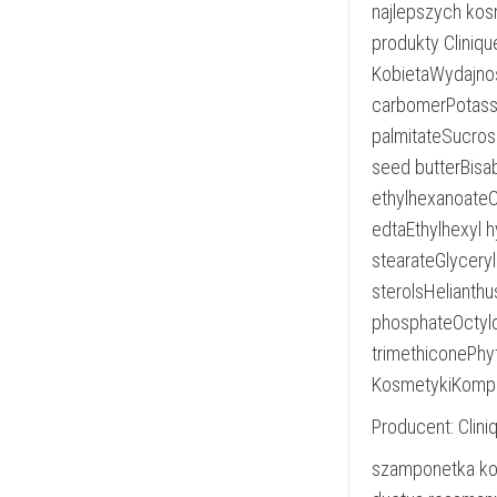
najlepszych kos
produkty Cliniqu
KobietaWydajnoś
carbomerPotassi
palmitateSucro
seed butterBisab
ethylhexanoateC
edtaEthylhexyl h
stearateGlyceryl
sterolsHelianth
phosphateOctyl
trimethiconePhyt
KosmetykiKompat
Producent: Clini
szamponetka kol