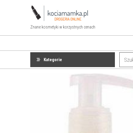
Przejdź
do
treści
Znane kosmetyki w korzystnych cenach
Kategorie