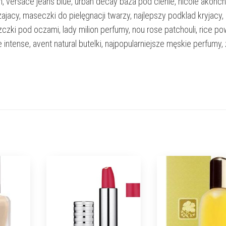
, versace jeans blue, urban decay baza pod cienie, nicole akonc
jacy, maseczki do pielęgnacji twarzy, najlepszy podklad kryjacy,
zki pod oczami, lady milion perfumy, nou rose patchouli, rice p
e intense, avent natural butelki, najpopularniejsze męskie perfumy,