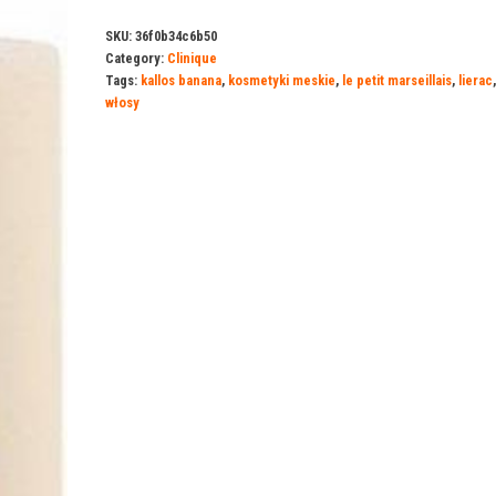
SKU:
36f0b34c6b50
Category:
Clinique
Tags:
kallos banana
,
kosmetyki meskie
,
le petit marseillais
,
lierac
włosy