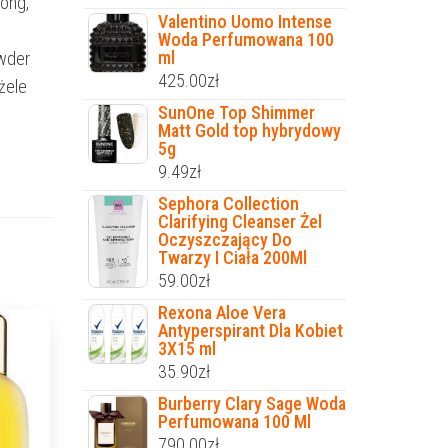
hong,
Valentino Uomo Intense
Woda Perfumowana 100
ml
owder
425.00
zł
 żele
SunOne Top Shimmer
Matt Gold top hybrydowy
5g
9.49
zł
Sephora Collection
Clarifying Cleanser Żel
Oczyszczający Do
Twarzy I Ciała 200Ml
59.00
zł
Rexona Aloe Vera
Antyperspirant Dla Kobiet
3X15 ml
35.90
zł
Burberry Clary Sage Woda
Perfumowana 100 Ml
790.00
zł