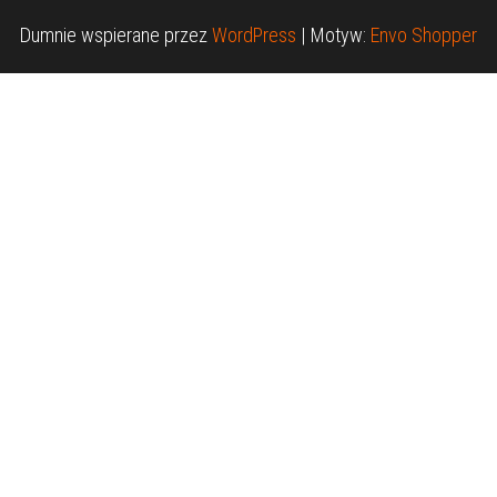
Dumnie wspierane przez
WordPress
|
Motyw:
Envo Shopper