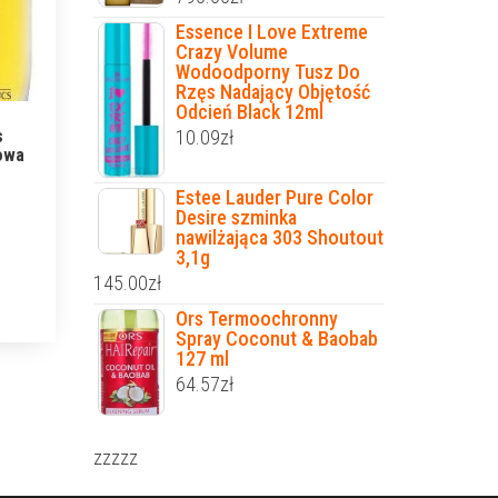
Essence I Love Extreme
Crazy Volume
Wodoodporny Tusz Do
Rzęs Nadający Objętość
Odcień Black 12ml
10.09
zł
s
towa
Estee Lauder Pure Color
Desire szminka
nawilżająca 303 Shoutout
3,1g
145.00
zł
Ors Termoochronny
Spray Coconut & Baobab
127 ml
64.57
zł
zzzzz