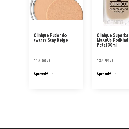
Clinique Puder do
Clinique Superba
twarzy Stay Beige
MakeUp Podkład
Petal 30ml
115.00
zł
135.99
zł
Sprawdź
Sprawdź