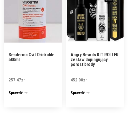
Sesderma Cvit Drinkable
Angry Beards KIT ROLLER
500ml
zestaw dopingujący
porost brody
257.47
zł
452.00
zł
Sprawdź
Sprawdź