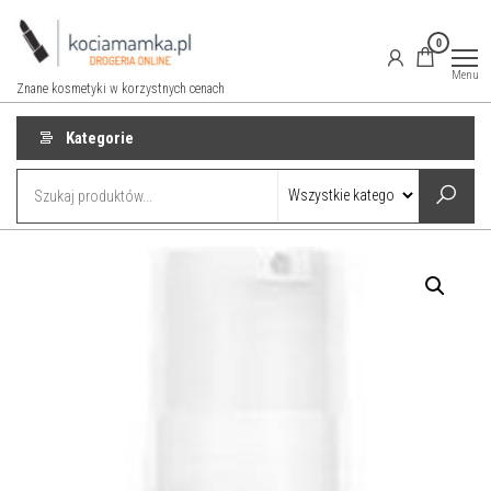
Przejdź
do
0
treści
Menu
Znane kosmetyki w korzystnych cenach
Kategorie