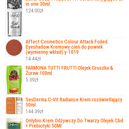
in one 30ml
124.00
zł
Affect Cosmetics Colour Attack Foiled
Eyeshadow Kremowy cień do powiek
(wymienny wkład) y-1019
14.44
zł
FARMONA TUTTI FRUTTI Olejek Gruszka &
Żuraw 100ml
5.39
zł
SesDerma C-Vit Radiance Krem rozświetlający
50ml
144.39
zł
Onlybio Krem Odżywczy Do Twarzy Olejek Cbd
+ Prebiotyki 50Ml