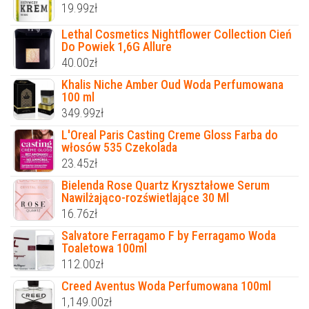
19.99
zł
Lethal Cosmetics Nightflower Collection Cień
Do Powiek 1,6G Allure
40.00
zł
Khalis Niche Amber Oud Woda Perfumowana
100 ml
349.99
zł
L'Oreal Paris Casting Creme Gloss Farba do
włosów 535 Czekolada
23.45
zł
Bielenda Rose Quartz Kryształowe Serum
Nawilżająco-rozświetlające 30 Ml
16.76
zł
Salvatore Ferragamo F by Ferragamo Woda
Toaletowa 100ml
112.00
zł
Creed Aventus Woda Perfumowana 100ml
1,149.00
zł