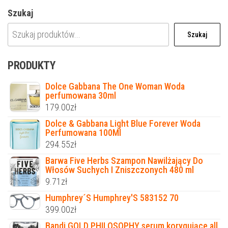
Szukaj
Szukaj
PRODUKTY
Dolce Gabbana The One Woman Woda
perfumowana 30ml
179.00
zł
Dolce & Gabbana Light Blue Forever Woda
Perfumowana 100Ml
294.55
zł
Barwa Five Herbs Szampon Nawilżający Do
Włosów Suchych I Zniszczonych 480 ml
9.71
zł
Humphrey´S Humphrey'S 583152 70
399.00
zł
Bandi GOLD PHILOSOPHY serum korygujące all