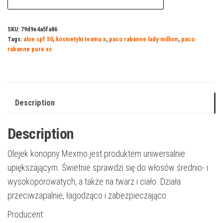
SKU:
79d9e4a5fa86
Tags:
aloe spf 50
,
kosmetyki teamu x
,
paco rabanne lady million
,
paco
rabanne pure xs
Description
Description
Olejek konopny Mexmo jest produktem uniwersalnie
upiększającym. Świetnie sprawdzi się do włosów średnio- i
wysokoporowatych, a także na twarz i ciało. Działa
przeciwzapalnie, łagodząco i zabezpieczająco.
Producent: