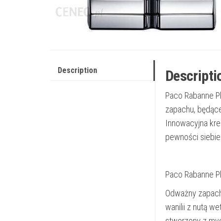
Description
Descripti
Paco Rabanne Ph
zapachu, będące
Innowacyjna kre
pewności siebie
Paco Rabanne 
Odważny zapach 
wanilii z nutą 
stworzony z myśl