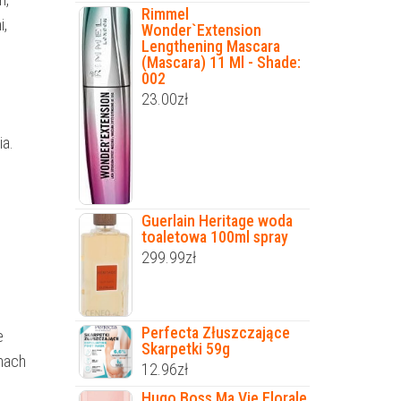
Rimmel
i,
Wonder`Extension
Lengthening Mascara
(Mascara) 11 Ml - Shade:
002
23.00
zł
a.
Guerlain Heritage woda
toaletowa 100ml spray
299.99
zł
Perfecta Złuszczające
e
Skarpetki 59g
mach
12.96
zł
Hugo Boss Ma Vie Florale