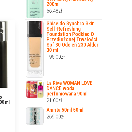
200ml
56.48
zł
Shiseido Synchro Skin
Self-Refreshing
Foundation Podkład O
Przedłużonej Trwałości
Spf 30 Odcień 230 Alder
30 ml
195.00
zł
La Rive WOMAN LOVE
DANCE woda
perfumowana 90ml
o
21.00
zł
00 ml
Amrita 50ml 50ml
269.00
zł