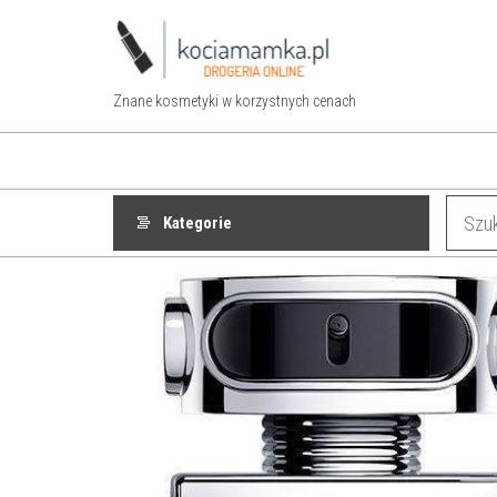
Przejdź
do
treści
Znane kosmetyki w korzystnych cenach
Kategorie