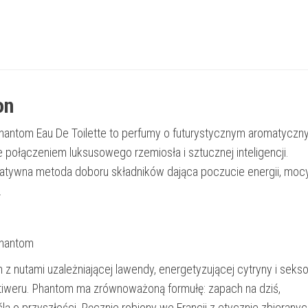
on
antom Eau De Toilette to perfumy o futurystycznym aromatyczn
 połączeniem luksusowego rzemiosła i sztucznej inteligencji.
atywna metoda doboru składników dająca poczucie energii, mocy
.
Phantom
z nutami uzależniającej lawendy, energetyzującej cytryny i seks
wetiweru. Phantom ma zrównoważoną formułę: zapach na dziś,
ą o przyszłości. Ręcznie robiony we Francji z etycznie zbieranyc