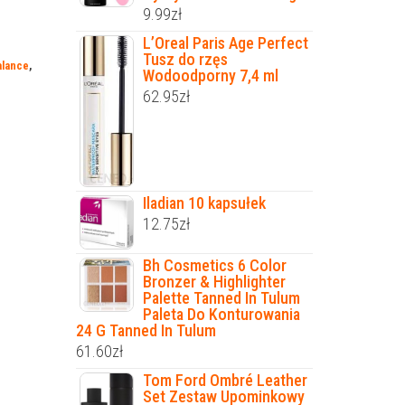
9.99
zł
L’Oreal Paris Age Perfect
Tusz do rzęs
alance
,
Wodoodporny 7,4 ml
62.95
zł
Iladian 10 kapsułek
12.75
zł
Bh Cosmetics 6 Color
Bronzer & Highlighter
Palette Tanned In Tulum
Paleta Do Konturowania
24 G Tanned In Tulum
61.60
zł
Tom Ford Ombré Leather
Set Zestaw Upominkowy