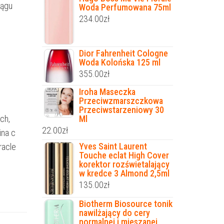
iągu
Woda Perfumowana 75ml
234.00
zł
Dior Fahrenheit Cologne
Woda Kolońska 125 ml
355.00
zł
Iroha Maseczka
Przeciwzmarszczkowa
Przeciwstarzeniowy 30
ch,
Ml
22.00
zł
ina c
Yves Saint Laurent
racle
Touche eclat High Cover
korektor rozświetalający
w kredce 3 Almond 2,5ml
135.00
zł
Biotherm Biosource tonik
nawilżający do cery
normalnej i mieszanej