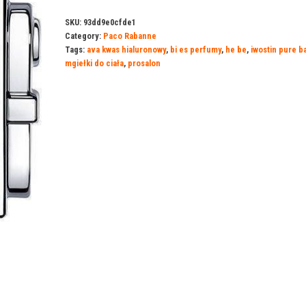
SKU:
93dd9e0cfde1
Category:
Paco Rabanne
Tags:
ava kwas hialuronowy
,
bi es perfumy
,
he be
,
iwostin pure b
mgiełki do ciała
,
prosalon