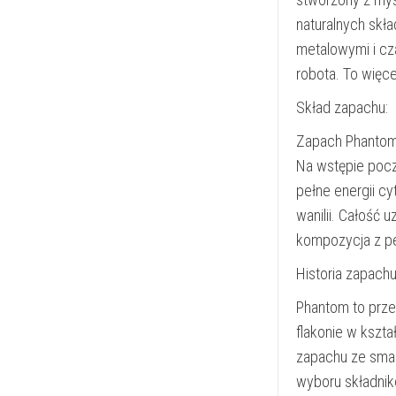
naturalnych skł
metalowymi i cza
robota. To więcej
Skład zapachu:
Zapach Phantom
Na wstępie pocz
pełne energii c
wanilii. Całość 
kompozycja z pe
Historia zapachu
Phantom to prz
flakonie w kszta
zapachu ze smar
wyboru składni