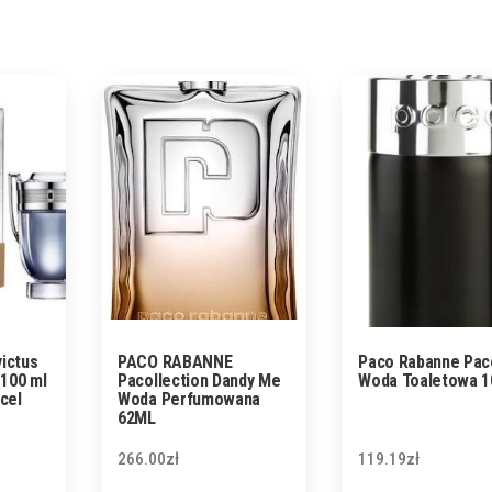
ictus
PACO RABANNE
Paco Rabanne Pac
100 ml
Pacollection Dandy Me
Woda Toaletowa 1
cel
Woda Perfumowana
62ML
266.00
zł
119.19
zł