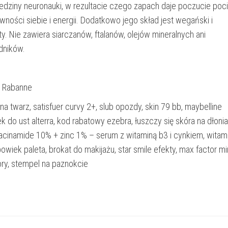
iedziny neuronauki, w rezultacie czego zapach daje poczucie poc
ności siebie i energii. Dodatkowo jego skład jest wegański i
. Nie zawiera siarczanów, ftalanów, olejów mineralnych ani
dników.
o Rabanne
a twarz, satisfuer curvy 2+, slub opozdy, skin 79 bb, maybelline
ek do ust alterra, kod rabatowy ezebra, łuszczy się skóra na dłonia
iacinamide 10% + zinc 1% – serum z witaminą b3 i cynkiem, witam
powiek paleta, brokat do makijażu, star smile efekty, max factor mi
ory, stempel na paznokcie