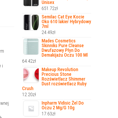
Unisex
651.72
zł
Semilac Cat Eye Kocie
Oko 610 lakier Hybrydowy
7ml
24.49
zł
Mades Cosmetics
Skinniks Pure Cleanse
Dwufazowy Płyn Do
ym
Demakijażu Oczu 100 Ml
64.42
zł
 i
Makeup Revolution
Precious Stone
Rozświetlacz Shimmer
Dust rozświetlacz Ruby
Crush
12.20
zł
Inpharm Vidisic Żel Do
ownej
Oczu 2 Mg/G 10g
17.63
zł
h,