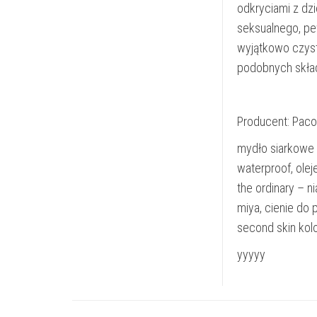
odkryciami z dz
seksualnego, pew
wyjątkowo czysty
podobnych skła
Producent: Pac
mydło siarkowe n
waterproof, olej
the ordinary – n
miya, cienie do 
second skin kol
yyyyy