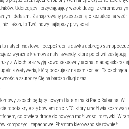
adników. Uderzający i przyciągający wzrok design z chromowanym
rnymi detalami. Zainspirowany przestrzenią, o kształcie na wzór
 niż flakon, to Twój nowy najlepszy przyjaciel.
 to natychmiastowa i bezpośrednia dawka dobrego samopoczuci
ujesz wyraźne kremowe nuty lawendy, które po chwili zastępują
ytrusy z Włoch oraz wyjątkowo seksowny aromat madagaskarskiej
uzupełnia wetyweria, którą poczujesz na sam koniec. Ta pachnąca
wnością zauroczy Cię na bardzo długi czas.
:
ełomowy zapach będący nowym filarem marki Paco Rabanne. W
łcie robota kryje się bowiem chip NFC, który umożliwia sparowani
tfonem, co otwiera drogę do nowych możliwości rozrywki. W ra
ków kompozycji zapachowej Phantom kierowano się również